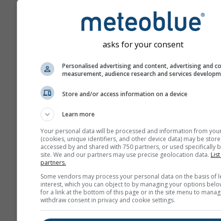
Více údajů o počasí
asks for your consent
Mult
Personalised advertising and content, advertising and c
Ens
measurement, audience research and services develop
Porovnání let
Store and/or access information on a device
Learn more
Por
Your personal data will be processed and information from you
kl
(cookies, unique identifiers, and other device data) may be store
accessed by and shared with 750 partners, or used specifically b
site. We and our partners may use precise geolocation data.
List
Archiv počasí
partners.
Some vendors may process your personal data on the basis of l
interest, which you can object to by managing your options belo
for a link at the bottom of this page or in the site menu to manag
withdraw consent in privacy and cookie settings.