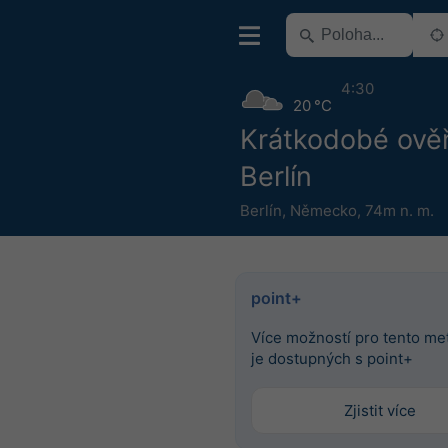
4:30
20 °C
Krátkodobé ově
Berlín
Berlín
,
Německo
,
74m n. m.
point+
Více možností pro tento m
je dostupných s point+
Zjistit více