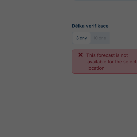
Délka verifikace
3 dny
10 dne
This forecast is not
available for the selec
location