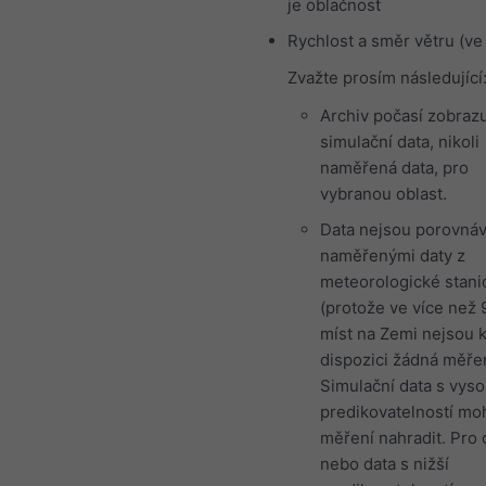
je oblačnost
Rychlost a směr větru (ve
Zvažte prosím následující
Archiv počasí zobraz
simulační data, nikoli
naměřená data, pro
vybranou oblast.
Data nejsou porovnáv
naměřenými daty z
meteorologické stani
(protože ve více než 
míst na Zemi nejsou 
dispozici žádná měřen
Simulační data s vys
predikovatelností m
měření nahradit. Pro 
nebo data s nižší