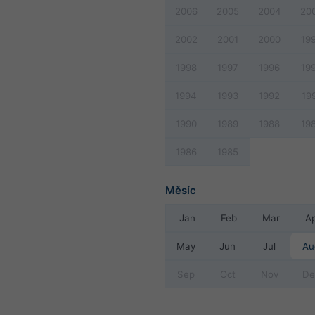
2006
2005
2004
20
2002
2001
2000
19
1998
1997
1996
19
1994
1993
1992
19
1990
1989
1988
19
1986
1985
Měsíc
Jan
Feb
Mar
A
May
Jun
Jul
Au
Sep
Oct
Nov
De