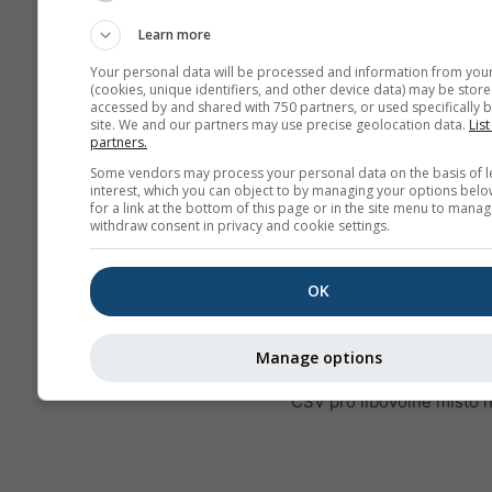
maximálních a průmě
hodnot. Pro více než 
Learn more
měsíců jsou agregac
Your personal data will be processed and information from you
měsíční.
(cookies, unique identifiers, and other device data) may be store
accessed by and shared with 750 partners, or used specifically b
Nabízíme také prodej
site. We and our partners may use precise geolocation data.
List
partners.
surových dat. Pro víc
informací nás kontakt
Some vendors may process your personal data on the basis of l
interest, which you can object to by managing your options belo
(
support@meteoblue
for a link at the bottom of this page or in the site menu to manag
withdraw consent in privacy and cookie settings.
Hodinová historická
meteorologická data od r
OK
pro Entroncamento lze za
pomocí
history+
. Stáhněte
proměnné, jako je teplota, 
Manage options
oblačnost a srážky, ve fo
CSV pro libovolné místo 