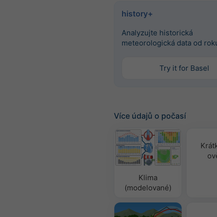
history+
Analyzujte historická
meteorologická data od rok
Try it for Basel
Více údajů o počasí
Krát
ov
Klima
(modelované)