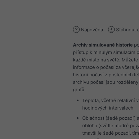
Nápověda
Stáhnout 
Archiv simulované historie
po
přístup k minulým simulacím p
každé místo na světě. Můžete 
informace o počasí za včerej
historii počasí z posledních l
archivu počasí jsou rozděleny
grafů:
Teplota, včetně relativní v
hodinových intervalech
Oblačnost (šedé pozadí) a
obloha (světle modré poz
tmavší je šedé pozadí, tím