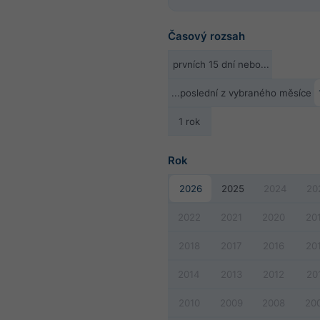
Časový rozsah
prvních 15 dní nebo...
...poslední z vybraného měsíce
1 rok
Rok
2026
2025
2024
20
2022
2021
2020
20
2018
2017
2016
20
2014
2013
2012
20
2010
2009
2008
20