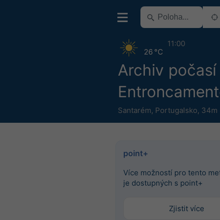
11:00
26 °C
Archiv počasí
Entroncament
Santarém
,
Portugalsko
,
34m 
point+
Více možností pro tento m
je dostupných s point+
Zjistit více