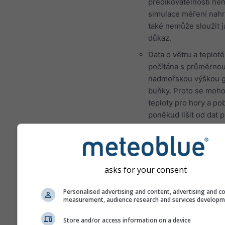
predikovatelností n
simulace měření nahr
také nemůže sloužit 
důkaz.
Data o větru a teplotě
počítána s průměrno
nadmořskou výškou g
buňky. Proto se moh
teploty pro hory a po
poněkud lišit od dat 
přesné místo, které j
vybrali. Nadmořskou 
gridové buňky nalezn
vedle souřadnic.
asks for your consent
Diagram „15 dnů“ zob
hodinová data. Pro j
Personalised advertising and content, advertising and c
measurement, audience research and services develop
měsíc jsou k dispozic
agregace minimálních
Store and/or access information on a device