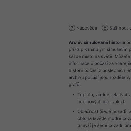
Nápověda
Stáhnout 
Archiv simulované historie
po
přístup k minulým simulacím p
každé místo na světě. Můžete 
informace o počasí za včerej
historii počasí z posledních l
archivu počasí jsou rozděleny
grafů:
Teplota, včetně relativní v
hodinových intervalech
Oblačnost (šedé pozadí) a
obloha (světle modré poz
tmavší je šedé pozadí, tím