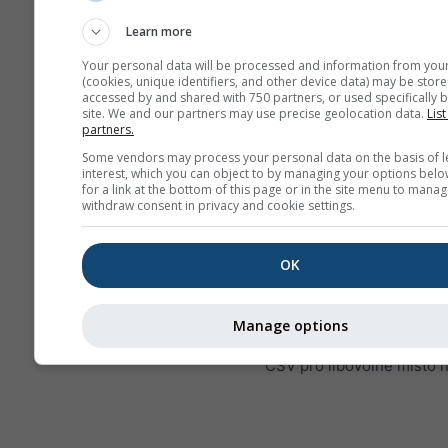
maximálních a průmě
hodnot. Pro více než 
Learn more
měsíců jsou agregac
Your personal data will be processed and information from you
měsíční.
(cookies, unique identifiers, and other device data) may be store
accessed by and shared with 750 partners, or used specifically b
Nabízíme také prodej
site. We and our partners may use precise geolocation data.
List
partners.
surových dat. Pro víc
informací nás kontakt
Some vendors may process your personal data on the basis of l
interest, which you can object to by managing your options belo
(
support@meteoblue
for a link at the bottom of this page or in the site menu to manag
withdraw consent in privacy and cookie settings.
Hodinová historická
meteorologická data od r
OK
pro Hradec Králové lze za
pomocí
history+
. Stáhněte
proměnné, jako je teplota, 
Manage options
oblačnost a srážky, ve fo
CSV pro libovolné místo 