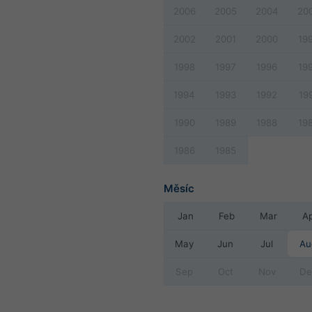
2006
2005
2004
20
2002
2001
2000
19
1998
1997
1996
19
1994
1993
1992
19
1990
1989
1988
19
1986
1985
Měsíc
Jan
Feb
Mar
A
May
Jun
Jul
Au
Sep
Oct
Nov
De