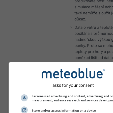
predikovatelností n
simulace měření nahr
také nemůže sloužit 
důkaz.
Data o větru a teplotě
počítána s průměrno
nadmořskou výškou g
buňky. Proto se moh
teploty pro hory a po
poněkud lišit od dat 
přesné místo, které j
vybrali. Nadmořskou 
gridové buňky nalezn
vedle souřadnic.
asks for your consent
Diagram „15 dnů“ zob
hodinová data. Pro j
Personalised advertising and content, advertising and c
measurement, audience research and services develop
měsíc jsou k dispozic
agregace minimálních
Store and/or access information on a device