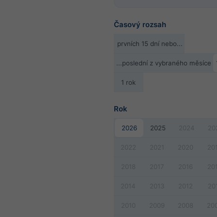
Časový rozsah
prvních 15 dní nebo...
...poslední z vybraného měsíce
1 rok
Rok
2026
2025
2024
20
2022
2021
2020
20
2018
2017
2016
20
2014
2013
2012
20
2010
2009
2008
20