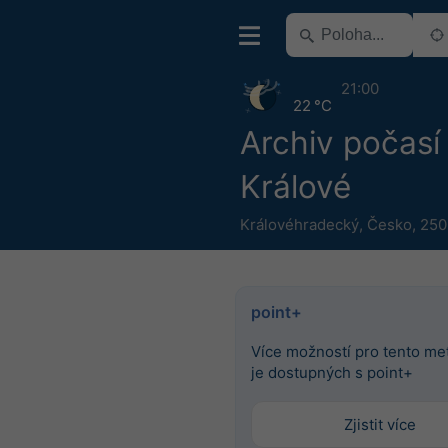
21:00
22 °C
Archiv počasí
Králové
Královéhradecký
,
Česko
,
250
point+
Více možností pro tento m
je dostupných s point+
Zjistit více