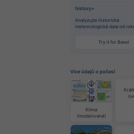
history+
Analyzujte historická
meteorologická data od rok
Try it for Basel
Více údajů o počasí
Krát
ov
Klima
(modelované)