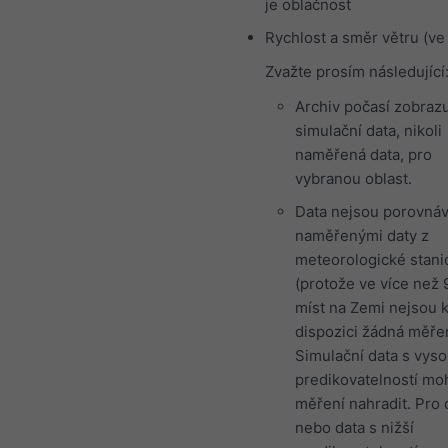
je oblačnost
Rychlost a směr větru (ve
Zvažte prosím následující
Archiv počasí zobraz
simulační data, nikoli
naměřená data, pro
vybranou oblast.
Data nejsou porovnáv
naměřenými daty z
meteorologické stani
(protože ve více než 
míst na Zemi nejsou 
dispozici žádná měřen
Simulační data s vys
predikovatelností m
měření nahradit. Pro 
nebo data s nižší