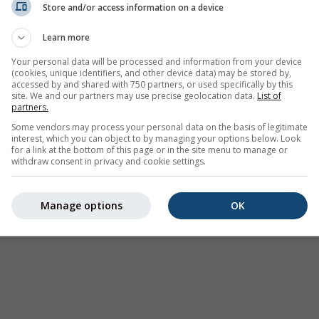
Store and/or access information on a device
Varování před počasím
Learn more
Where2Go
Synoptické grafy
Your personal data will be processed and information from your device
(cookies, unique identifiers, and other device data) may be stored by,
Teplota a vlhkost
accessed by and shared with 750 partners, or used specifically by this
site. We and our partners may use precise geolocation data.
List of
Srážky
partners.
Letectví a mraky
Some vendors may process your personal data on the basis of legitimate
interest, which you can object to by managing your options below. Look
Moře a příboj
for a link at the bottom of this page or in the site menu to manage or
withdraw consent in privacy and cookie settings.
Kvalita ovzduší a pyl
Sezónní předpověď
Manage options
OK
Holiday Planner
Další mapy