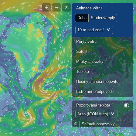
+
−
Animace větru
Duha
Studený/teplý
10 m nad zemí
Poryv větru
Satelit
Mraky a srážky
Teplota
Hodiny slunečního svitu
Extrémní předpověď
Pozorovaná teplota
Auto (ICON Auto)
©
Snímek obrazovky