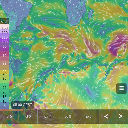
km/h
05:00 CEST
st 5
čt 6
pá 7
so 8
ne 9