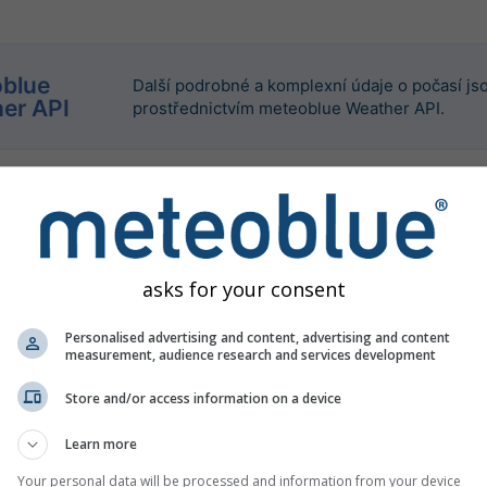
blue
Další podrobné a komplexní údaje o počasí jso
er API
prostřednictvím meteoblue Weather API.
asks for your consent
Personalised advertising and content, advertising and content
measurement, audience research and services development
Store and/or access information on a device
Learn more
Your personal data will be processed and information from your device