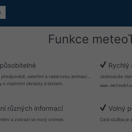
Funkce meteo
způsobitelné
Rychlý 
předpovědí, satelitní a radarovou animací...
Jednoduše ote
y s vlastními obrázky a textem.
www.meteoblu
ání různých informací
Volný p
mění a zobrazí se nový snímek.
Celá služba je 