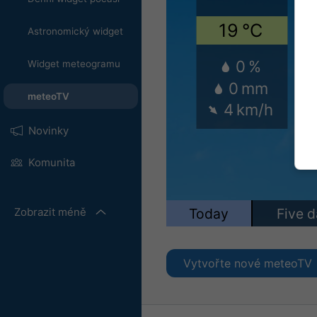
Astronomický widget
Widget meteogramu
meteoTV
Novinky
Komunita
Zobrazit méně
Vytvořte nové meteoTV