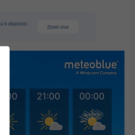
u k dispozici
Zjistit více