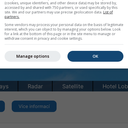
(cookies, unique identifiers, and other device data) may be stored by,
accessed by and shared with 750 partners, or used specifically by this
site. We and our partners may use precise geolocation data.
List of
partners.
Some vendors may process your personal data on the basis of legitimate
interest, which you can object to by managing your options below. Look
for a link at the bottom of this page or in the site menu to manage or
withdraw consent in privacy and cookie settings.
Manage options
OK
Více informací