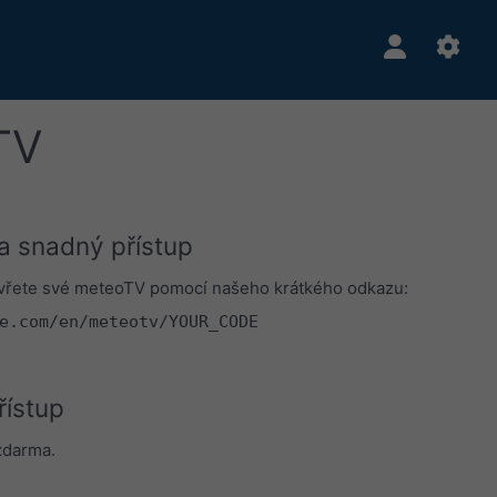
TV
a snadný přístup
vřete své meteoTV pomocí našeho krátkého odkazu:
e.com/en/meteotv/YOUR_CODE
řístup
zdarma.