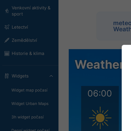
Venkovní aktivity &
sport
meteo
Letectví
Weath
Zemědělství
Historie & klima
Widgets
Widget map počasí
Widget Urban Maps
3h widget počasí
Denní widget počasí