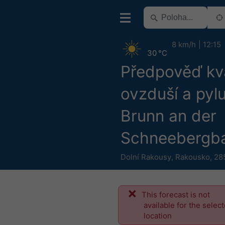
8 km/h
12:15
30 °C
Předpověď kva
ovzduší a pyl
Brunn an der
Schneebergb
Dolní Rakousy
,
Rakousko
,
28
This forecast is not
available for the selec
location