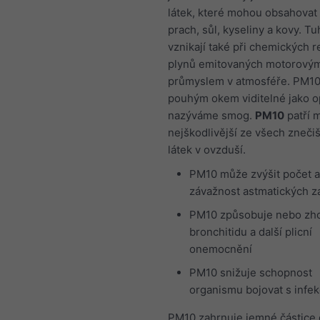
látek, které mohou obsahovat 
prach, sůl, kyseliny a kovy. Tu
vznikají také při chemických r
plynů emitovaných motorovými
průmyslem v atmosféře. PM10
pouhým okem viditelné jako op
nazýváme smog.
PM10
patří 
nejškodlivější ze všech znečiš
látek v ovzduší.
PM10 může zvýšit počet a
závažnost astmatických z
PM10 způsobuje nebo zh
bronchitidu a další plicní
onemocnění
PM10 snižuje schopnost
organismu bojovat s infe
PM10 zahrnuje jemné částice