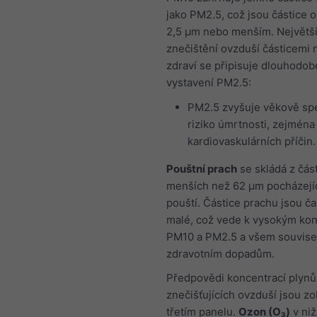
jako PM2.5, což jsou částice 
2,5 μm nebo menším. Největš
znečištění ovzduší částicemi 
zdraví se připisuje dlouhodo
vystavení PM2.5:
PM2.5 zvyšuje věkově spe
riziko úmrtnosti, zejména
kardiovaskulárních příčin.
Pouštní prach
se skládá z část
menších než 62 μm pocházejíc
pouští. Částice prachu jsou ča
malé, což vede k vysokým ko
PM10 a PM2.5 a všem souvise
zdravotním dopadům.
Předpovědi koncentrací plynů
znečišťujících ovzduší jsou z
třetím panelu.
Ozon (O₃)
v niž