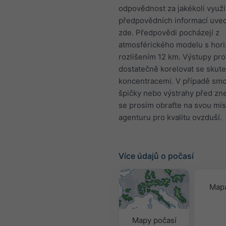
odpovědnost za jakékoli využi
předpovědních informací uve
zde. Předpovědi pocházejí z
atmosférického modelu s hori
rozlišením 12 km. Výstupy pr
dostatečně korelovat se skut
koncentracemi. V případě sm
špičky nebo výstrahy před zn
se prosím obraťte na svou mís
agenturu pro kvalitu ovzduší.
Více údajů o počasí
Mapa
Mapy počasí