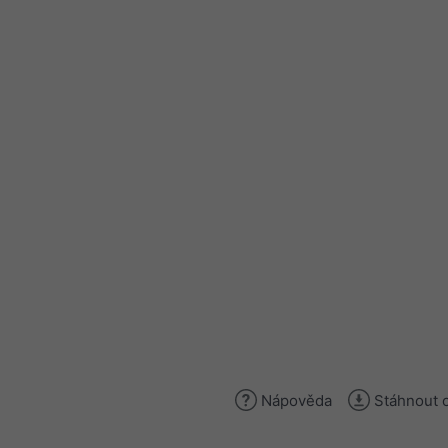
Nápověda
Stáhnout 