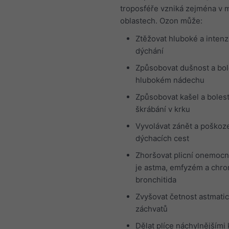
troposféře vzniká zejména v 
oblastech. Ozon může:
Ztěžovat hluboké a intenz
dýchání
Způsobovat dušnost a bol
hlubokém nádechu
Způsobovat kašel a boles
škrábání v krku
Vyvolávat zánět a poškoz
dýchacích cest
Zhoršovat plicní onemocn
je astma, emfyzém a chro
bronchitida
Zvyšovat četnost astmati
záchvatů
Dělat plíce náchylnějšími 