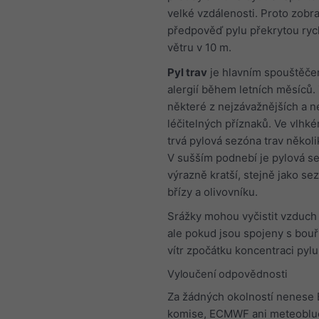
velké vzdálenosti. Proto zob
předpověď pylu překrytou ryc
větru v 10 m.
Pyl trav
je hlavním spouštěče
alergií během letních měsíců
některé z nejzávažnějších a ne
léčitelných příznaků. Ve vlhk
trvá pylová sezóna trav někol
V sušším podnebí je pylová se
výrazně kratší, stejně jako se
břízy a olivovníku.
Srážky mohou vyčistit vzduch 
ale pokud jsou spojeny s bouř
vítr zpočátku koncentraci pylu
Vyloučení odpovědnosti
Za žádných okolností nenese
komise, ECMWF ani meteoblu