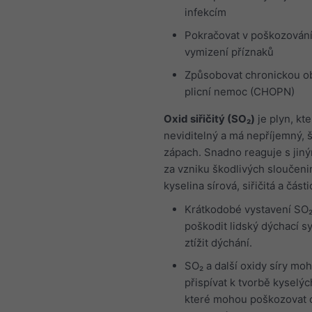
infekcím
Pokračovat v poškozování 
vymizení příznaků
Způsobovat chronickou o
plicní nemoc (CHOPN)
Oxid siřičitý (SO₂)
je plyn, kte
neviditelný a má nepříjemný, š
zápach. Snadno reaguje s jiný
za vzniku škodlivých sloučenin
kyselina sírová, siřičitá a část
Krátkodobé vystavení SO
poškodit lidský dýchací s
ztížit dýchání.
SO₂ a další oxidy síry mo
přispívat k tvorbě kyselýc
které mohou poškozovat c