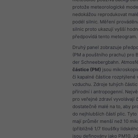
protože meteorologické mode
nedokážou reprodukovat malé
podél silnic. Měření prováděn
silnic proto ukazují vyšší hod
předpovídá tento meteogram.
Druhý panel zobrazuje předpo
(PM a pouštního prachu) pro 
der Schneebergbahn. Atmosf
částice (PM)
jsou mikroskopi
či kapalné částice rozptýlené 
vzduchu. Zdroje tuhých části
přírodní i antropogenní. Nejvě
pro veřejné zdraví vyvolávají 
dostatečně malé na to, aby pr
do nejhlubších částí plic. Tyto
mají průměr menší než 10 mi
(přibližně 1/7 tloušťky lidskéh
jsou definovány jako PM10. J