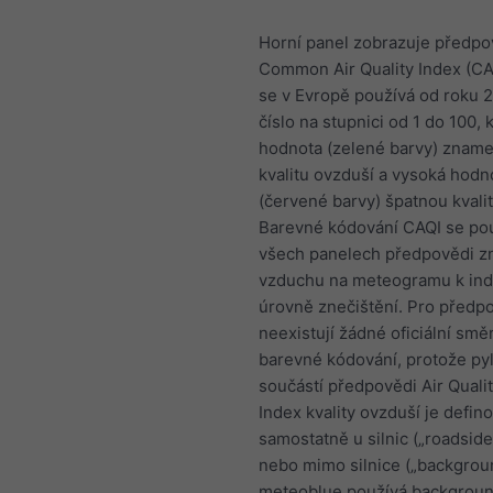
Horní panel zobrazuje předpo
Common Air Quality Index (CAQ
se v Evropě používá od roku 2
číslo na stupnici od 1 do 100, 
hodnota (zelené barvy) znam
kvalitu ovzduší a vysoká hodn
(červené barvy) špatnou kvali
Barevné kódování CAQI se po
všech panelech předpovědi zn
vzduchu na meteogramu k ind
úrovně znečištění. Pro předp
neexistují žádné oficiální smě
barevné kódování, protože pyl
součástí předpovědi Air Qualit
Index kvality ovzduší je defin
samostatně u silnic („roadside
nebo mimo silnice („backgroun
meteoblue používá backgroun