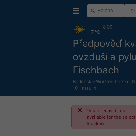
8:00
17 °C
Předpověď kva
ovzduší a pyl
Fischbach
Bádensko-Württembersko
,
N
1011m n. m.
This forecast is not
available for the selec
location