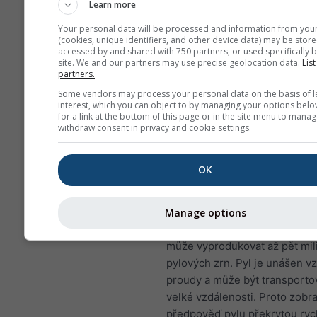
plicním infekcím
Learn more
NO₂ způsobuje problémy, 
Your personal data will be processed and information from you
(cookies, unique identifiers, and other device data) may be store
sípání, kašel, nachlazení, 
accessed by and shared with 750 partners, or used specifically b
bronchitida
site. We and our partners may use precise geolocation data.
List
partners.
Pro Evropu má meteogram zne
Some vendors may process your personal data on the basis of l
ovzduší čtvrtý panel zobrazují
interest, which you can object to by managing your options belo
for a link at the bottom of this page or in the site menu to manag
předpověď pylu pro Fischbach
withdraw consent in privacy and cookie settings.
Březový pyl
patří k nejrozšíř
vzdušným alergenům během j
OK
období, případně později v ro
vyšších zeměpisných šířkách.
stromy kvetou, uvolňují drobn
Manage options
zrna, která rozptyluje vítr. Jed
může vyprodukovat až pět mil
pylových zrn. Pyl je unášen 
proudy a může být transporto
velké vzdálenosti. Proto zob
předpověď pylu překrytou ryc