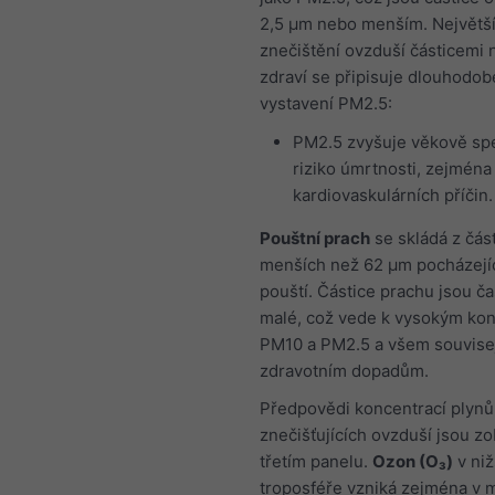
2,5 μm nebo menším. Největš
znečištění ovzduší částicemi 
zdraví se připisuje dlouhodo
vystavení PM2.5:
PM2.5 zvyšuje věkově spe
riziko úmrtnosti, zejména
kardiovaskulárních příčin.
Pouštní prach
se skládá z část
menších než 62 μm pocházejíc
pouští. Částice prachu jsou ča
malé, což vede k vysokým ko
PM10 a PM2.5 a všem souvise
zdravotním dopadům.
Předpovědi koncentrací plynů
znečišťujících ovzduší jsou z
třetím panelu.
Ozon (O₃)
v niž
troposféře vzniká zejména v 