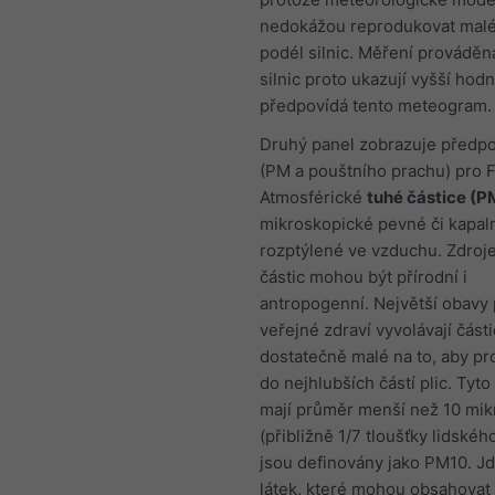
nedokážou reprodukovat malé
podél silnic. Měření prováděn
silnic proto ukazují vyšší hod
předpovídá tento meteogram.
Druhý panel zobrazuje předpo
(PM a pouštního prachu) pro 
Atmosférické
tuhé částice (P
mikroskopické pevné či kapal
rozptýlené ve vzduchu. Zdroj
částic mohou být přírodní i
antropogenní. Největší obavy 
veřejné zdraví vyvolávají část
dostatečně malé na to, aby pr
do nejhlubších částí plic. Tyto
mají průměr menší než 10 mi
(přibližně 1/7 tloušťky lidskéh
jsou definovány jako PM10. J
látek, které mohou obsahovat 