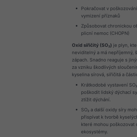
Pokračovat v poškozování 
vymizení příznaků
Způsobovat chronickou o
plicní nemoc (CHOPN)
Oxid siřičitý (SO₂)
je plyn, kte
neviditelný a má nepříjemný, š
zápach. Snadno reaguje s jiný
za vzniku škodlivých sloučenin
kyselina sírová, siřičitá a část
Krátkodobé vystavení SO
poškodit lidský dýchací s
ztížit dýchání.
SO₂ a další oxidy síry mo
přispívat k tvorbě kyselýc
které mohou poškozovat c
ekosystémy.