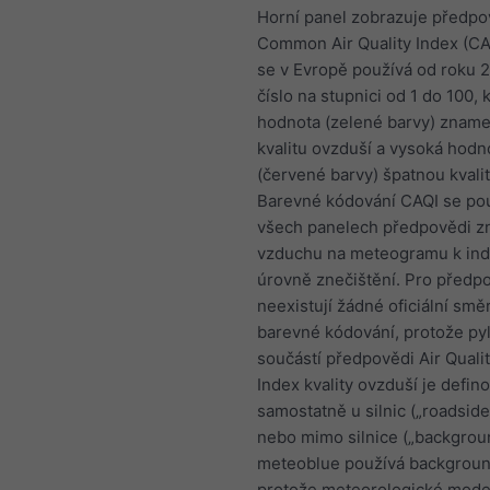
Horní panel zobrazuje předpo
Common Air Quality Index (CAQ
se v Evropě používá od roku 2
číslo na stupnici od 1 do 100, 
hodnota (zelené barvy) znam
kvalitu ovzduší a vysoká hodn
(červené barvy) špatnou kvali
Barevné kódování CAQI se po
všech panelech předpovědi zn
vzduchu na meteogramu k ind
úrovně znečištění. Pro předp
neexistují žádné oficiální smě
barevné kódování, protože pyl
součástí předpovědi Air Qualit
Index kvality ovzduší je defin
samostatně u silnic („roadside
nebo mimo silnice („backgroun
meteoblue používá backgroun
protože meteorologické mode