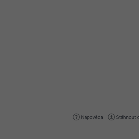
Nápověda
Stáhnout 