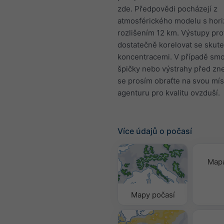
zde. Předpovědi pocházejí z
atmosférického modelu s hori
rozlišením 12 km. Výstupy pr
dostatečně korelovat se skut
koncentracemi. V případě sm
špičky nebo výstrahy před zn
se prosím obraťte na svou mís
agenturu pro kvalitu ovzduší.
Více údajů o počasí
Mapa
Mapy počasí