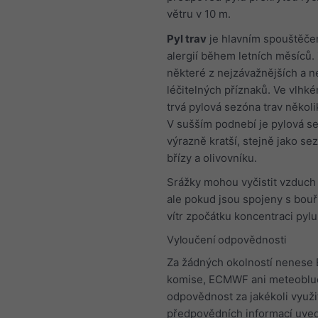
větru v 10 m.
Pyl trav
je hlavním spouštěče
alergií během letních měsíců
některé z nejzávažnějších a ne
léčitelných příznaků. Ve vlhk
trvá pylová sezóna trav někol
V sušším podnebí je pylová se
výrazně kratší, stejně jako se
břízy a olivovníku.
Srážky mohou vyčistit vzduch 
ale pokud jsou spojeny s bouř
vítr zpočátku koncentraci pylu
Vyloučení odpovědnosti
Za žádných okolností nenese
komise, ECMWF ani meteoblu
odpovědnost za jakékoli využi
předpovědních informací uve