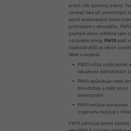
prach, sůl, kyseliny a kovy. Tu
vznikají také při chemických r
plynů emitovaných motorovými
průmyslem v atmosféře. PM10
pouhým okem viditelné jako op
nazýváme smog.
PM10
patří 
nejškodlivější ze všech znečiš
látek v ovzduší.
PM10 může zvýšit počet a
závažnost astmatických z
PM10 způsobuje nebo zh
bronchitidu a další plicní
onemocnění
PM10 snižuje schopnost
organismu bojovat s infe
PM10 zahrnuje jemné částice
jako PM2.5, což jsou částice 