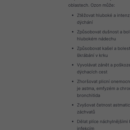
oblastech. Ozon může:
Ztěžovat hluboké a intenz
dýchání
Způsobovat dušnost a bol
hlubokém nádechu
Způsobovat kašel a boles
škrábání v krku
Vyvolávat zánět a poškoz
dýchacích cest
Zhoršovat plicní onemocn
je astma, emfyzém a chro
bronchitida
Zvyšovat četnost astmati
záchvatů
Dělat plíce náchylnějšími 
infekcím