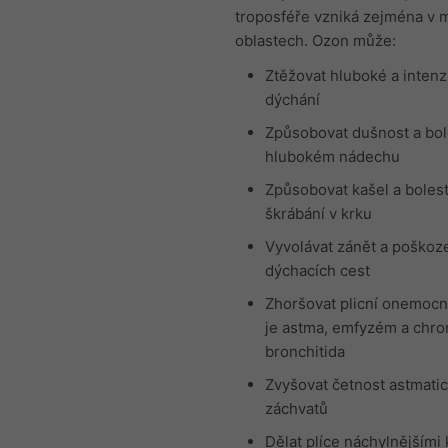
troposféře vzniká zejména v 
oblastech. Ozon může:
Ztěžovat hluboké a intenz
dýchání
Způsobovat dušnost a bol
hlubokém nádechu
Způsobovat kašel a boles
škrábání v krku
Vyvolávat zánět a poškoz
dýchacích cest
Zhoršovat plicní onemocn
je astma, emfyzém a chro
bronchitida
Zvyšovat četnost astmati
záchvatů
Dělat plíce náchylnějšími 