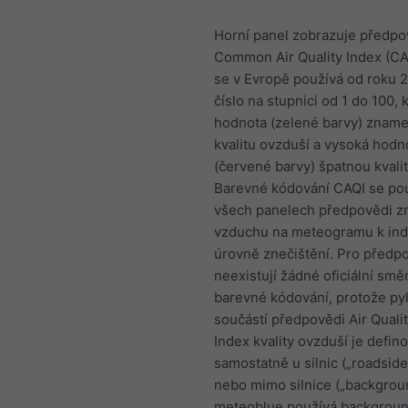
Horní panel zobrazuje předpo
Common Air Quality Index (CAQ
se v Evropě používá od roku 2
číslo na stupnici od 1 do 100, 
hodnota (zelené barvy) znam
kvalitu ovzduší a vysoká hodn
(červené barvy) špatnou kvali
Barevné kódování CAQI se po
všech panelech předpovědi zn
vzduchu na meteogramu k ind
úrovně znečištění. Pro předp
neexistují žádné oficiální smě
barevné kódování, protože pyl
součástí předpovědi Air Qualit
Index kvality ovzduší je defin
samostatně u silnic („roadside
nebo mimo silnice („backgroun
meteoblue používá backgroun