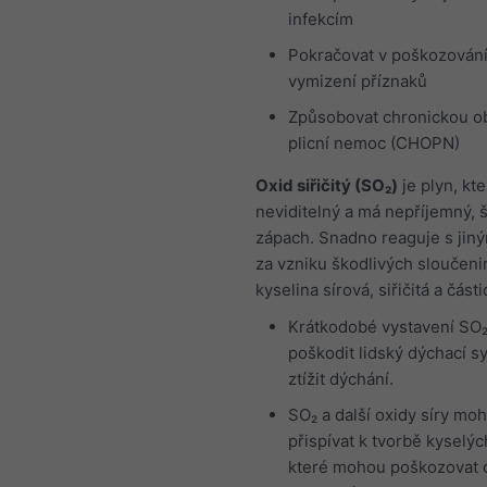
infekcím
Pokračovat v poškozování 
vymizení příznaků
Způsobovat chronickou o
plicní nemoc (CHOPN)
Oxid siřičitý (SO₂)
je plyn, kte
neviditelný a má nepříjemný, š
zápach. Snadno reaguje s jiný
za vzniku škodlivých sloučenin
kyselina sírová, siřičitá a část
Krátkodobé vystavení SO
poškodit lidský dýchací s
ztížit dýchání.
SO₂ a další oxidy síry mo
přispívat k tvorbě kyselýc
které mohou poškozovat c