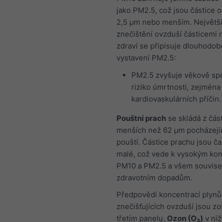
jako PM2.5, což jsou částice 
2,5 μm nebo menším. Největš
znečištění ovzduší částicemi 
zdraví se připisuje dlouhodo
vystavení PM2.5:
PM2.5 zvyšuje věkově spe
riziko úmrtnosti, zejména
kardiovaskulárních příčin.
Pouštní prach
se skládá z část
menších než 62 μm pocházejíc
pouští. Částice prachu jsou ča
malé, což vede k vysokým ko
PM10 a PM2.5 a všem souvise
zdravotním dopadům.
Předpovědi koncentrací plynů
znečišťujících ovzduší jsou z
třetím panelu.
Ozon (O₃)
v niž