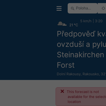
5 km/h
3:20
21 °C
Předpověď kva
ovzduší a pyl
Steinakirchen
Forst
Dolní Rakousy
,
Rakousko
,
32
This forecast is not
available for the selec
location