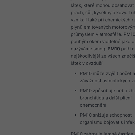
látek, které mohou obsahovat 
prach, sůl, kyseliny a kovy. Tu
vznikají také při chemických r
plynů emitovaných motorovými
průmyslem v atmosféře. PM10
pouhým okem viditelné jako op
nazýváme smog.
PM10
patří 
nejškodlivější ze všech znečiš
látek v ovzduší.
PM10 může zvýšit počet a
závažnost astmatických z
PM10 způsobuje nebo zh
bronchitidu a další plicní
onemocnění
PM10 snižuje schopnost
organismu bojovat s infe
PM10 zahrnuje jemné částice