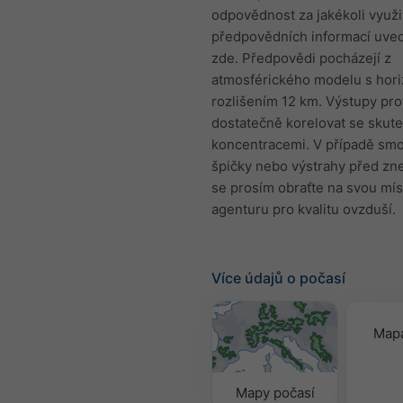
odpovědnost za jakékoli využi
předpovědních informací uve
zde. Předpovědi pocházejí z
atmosférického modelu s hori
rozlišením 12 km. Výstupy pr
dostatečně korelovat se skut
koncentracemi. V případě sm
špičky nebo výstrahy před zn
se prosím obraťte na svou mís
agenturu pro kvalitu ovzduší.
Více údajů o počasí
Mapa
Mapy počasí