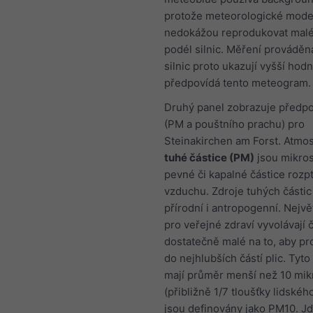
protože meteorologické mode
nedokážou reprodukovat malé
podél silnic. Měření prováděn
silnic proto ukazují vyšší hod
předpovídá tento meteogram.
Druhý panel zobrazuje předpo
(PM a pouštního prachu) pro
Steinakirchen am Forst. Atmos
tuhé částice (PM)
jsou mikro
pevné či kapalné částice rozp
vzduchu. Zdroje tuhých části
přírodní i antropogenní. Nejvě
pro veřejné zdraví vyvolávají 
dostatečně malé na to, aby pr
do nejhlubších částí plic. Tyto
mají průměr menší než 10 mi
(přibližně 1/7 tloušťky lidskéh
jsou definovány jako PM10. J