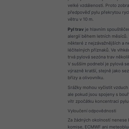
velké vzdálenosti. Proto zob
předpověď pylu překrytou ryc
větru v 10 m.
Pyl trav
je hlavním spouštěče
alergií během letních měsíců
některé z nejzávažnějších a ne
léčitelných příznaků. Ve vlhk
trvá pylová sezóna trav někol
V sušším podnebí je pylová se
výrazně kratší, stejně jako se
břízy a olivovníku.
Srážky mohou vyčistit vzduch 
ale pokud jsou spojeny s bouř
vítr zpočátku koncentraci pylu
Vyloučení odpovědnosti
Za žádných okolností nenese
komise, ECMWF ani meteoblu