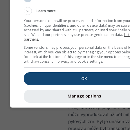
a může snižovat odolnost
plicním infekcím
Learn more
NO₂ způsobuje problémy, 
Your personal data will be processed and information from you
sípání, kašel, nachlazení, 
(cookies, unique identifiers, and other device data) may be store
accessed by and shared with 750 partners, or used specifically b
bronchitida
site. We and our partners may use precise geolocation data.
List
partners.
Pro Evropu má meteogram zne
Some vendors may process your personal data on the basis of l
ovzduší čtvrtý panel zobrazují
interest, which you can object to by managing your options belo
předpověď pylu pro Steinaki
for a link at the bottom of this page or in the site menu to manag
withdraw consent in privacy and cookie settings.
Forst.
Březový pyl
patří k nejrozšíř
OK
vzdušným alergenům během j
období, případně později v ro
vyšších zeměpisných šířkách.
Manage options
stromy kvetou, uvolňují drobn
zrna, která rozptyluje vítr. Jed
může vyprodukovat až pět mil
pylových zrn. Pyl je unášen 
proudy a může být transporto