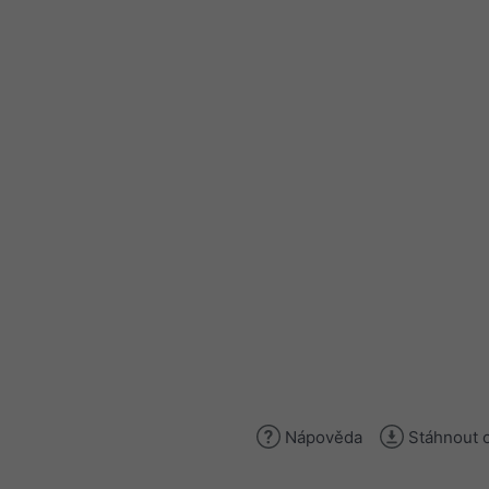
Nápověda
Stáhnout 