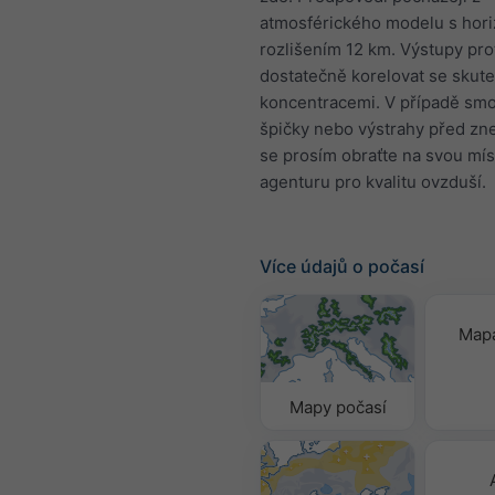
atmosférického modelu s hori
rozlišením 12 km. Výstupy pr
dostatečně korelovat se skut
koncentracemi. V případě sm
špičky nebo výstrahy před zn
se prosím obraťte na svou mís
agenturu pro kvalitu ovzduší.
Více údajů o počasí
Mapa
Mapy počasí