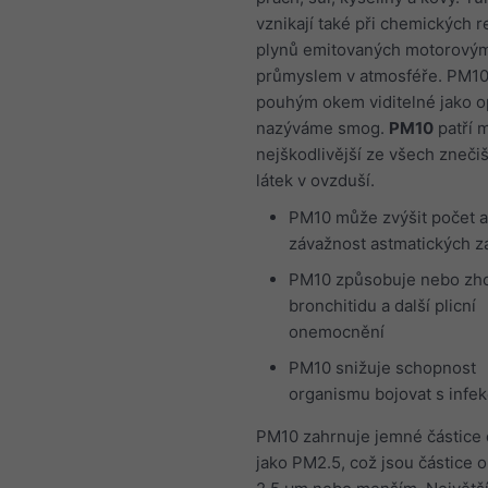
vznikají také při chemických r
plynů emitovaných motorovými
průmyslem v atmosféře. PM10
pouhým okem viditelné jako op
nazýváme smog.
PM10
patří 
nejškodlivější ze všech znečiš
látek v ovzduší.
PM10 může zvýšit počet a
závažnost astmatických z
PM10 způsobuje nebo zh
bronchitidu a další plicní
onemocnění
PM10 snižuje schopnost
organismu bojovat s infe
PM10 zahrnuje jemné částice
jako PM2.5, což jsou částice 