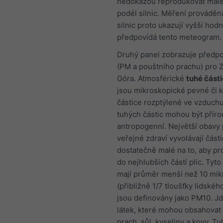
nedokážou reprodukovat malé
podél silnic. Měření prováděn
silnic proto ukazují vyšší hod
předpovídá tento meteogram.
Druhý panel zobrazuje předpo
(PM a pouštního prachu) pro Z
Góra. Atmosférické
tuhé část
jsou mikroskopické pevné či 
částice rozptýlené ve vzduchu
tuhých částic mohou být přírod
antropogenní. Největší obavy 
veřejné zdraví vyvolávají část
dostatečně malé na to, aby pr
do nejhlubších částí plic. Tyto
mají průměr menší než 10 mi
(přibližně 1/7 tloušťky lidskéh
jsou definovány jako PM10. J
látek, které mohou obsahovat 
prach, sůl, kyseliny a kovy. Tu