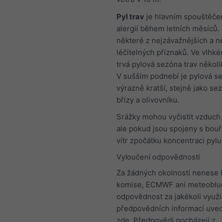
Pyl trav
je hlavním spouštěče
alergií během letních měsíců
některé z nejzávažnějších a ne
léčitelných příznaků. Ve vlhk
trvá pylová sezóna trav někol
V sušším podnebí je pylová se
výrazně kratší, stejně jako se
břízy a olivovníku.
Srážky mohou vyčistit vzduch 
ale pokud jsou spojeny s bouř
vítr zpočátku koncentraci pylu
Vyloučení odpovědnosti
Za žádných okolností nenese
komise, ECMWF ani meteoblu
odpovědnost za jakékoli využi
předpovědních informací uve
zde. Předpovědi pocházejí z