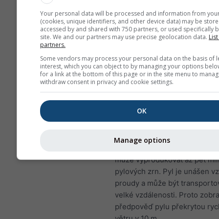
NO₂ způsobuje problémy, 
Your personal data will be processed and information from you
sípání, kašel, nachlazení, 
(cookies, unique identifiers, and other device data) may be store
accessed by and shared with 750 partners, or used specifically b
bronchitida
site. We and our partners may use precise geolocation data.
List
partners.
Pro Evropu má meteogram zne
Some vendors may process your personal data on the basis of l
ovzduší čtvrtý panel zobrazují
interest, which you can object to by managing your options belo
předpověď pylu pro Zielona G
for a link at the bottom of this page or in the site menu to manag
withdraw consent in privacy and cookie settings.
Březový pyl
patří k nejrozšíř
vzdušným alergenům během j
OK
období, případně později v ro
vyšších zeměpisných šířkách.
stromy kvetou, uvolňují drobn
Manage options
zrna, která rozptyluje vítr. Jed
může vyprodukovat až pět mil
pylových zrn. Pyl je unášen 
proudy a může být transporto
velké vzdálenosti. Proto zob
předpověď pylu překrytou ryc
větru v 10 m.