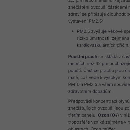
2,5 μm nebo menším. Největš
znečištění ovzduší částicemi 
zdraví se připisuje dlouhodo
vystavení PM2.5:
PM2.5 zvyšuje věkově spe
riziko úmrtnosti, zejména
kardiovaskulárních příčin.
Pouštní prach
se skládá z část
menších než 62 μm pocházejíc
pouští. Částice prachu jsou ča
malé, což vede k vysokým ko
PM10 a PM2.5 a všem souvise
zdravotním dopadům.
Předpovědi koncentrací plynů
znečišťujících ovzduší jsou z
třetím panelu.
Ozon (O₃)
v niž
troposféře vzniká zejména v 
oblastech. Ozon může: