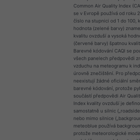
Common Air Quality Index (CAQ
se v Evropě používá od roku 2
číslo na stupnici od 1 do 100, 
hodnota (zelené barvy) znam
kvalitu ovzduší a vysoká hodn
(červené barvy) špatnou kvali
Barevné kódování CAQI se po
všech panelech předpovědi zn
vzduchu na meteogramu k ind
úrovně znečištění. Pro předp
neexistují žádné oficiální smě
barevné kódování, protože pyl
součástí předpovědi Air Qualit
Index kvality ovzduší je defin
samostatně u silnic („roadside
nebo mimo silnice („backgroun
meteoblue používá backgroun
protože meteorologické mode