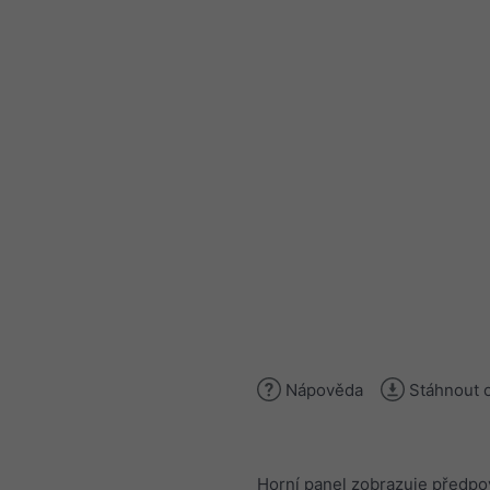
Nápověda
Stáhnout 
Horní panel zobrazuje předpo