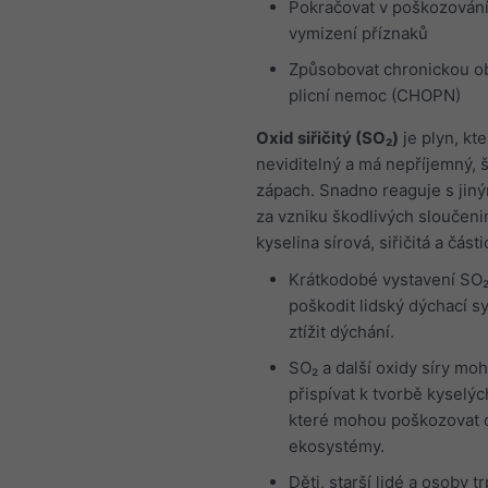
Pokračovat v poškozování 
vymizení příznaků
Způsobovat chronickou o
plicní nemoc (CHOPN)
Oxid siřičitý (SO₂)
je plyn, kte
neviditelný a má nepříjemný, š
zápach. Snadno reaguje s jiný
za vzniku škodlivých sloučenin
kyselina sírová, siřičitá a část
Krátkodobé vystavení SO
poškodit lidský dýchací s
ztížit dýchání.
SO₂ a další oxidy síry mo
přispívat k tvorbě kyselýc
které mohou poškozovat c
ekosystémy.
Děti, starší lidé a osoby tr