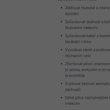
Ztěžovat hluboké a intenz
dýchání
Způsobovat dušnost a bol
hlubokém nádechu
Způsobovat kašel a boles
škrábání v krku
Vyvolávat zánět a poškoz
dýchacích cest
Zhoršovat plicní onemocn
je astma, emfyzém a chro
bronchitida
Zvyšovat četnost astmati
záchvatů
Dělat plíce náchylnějšími 
infekcím