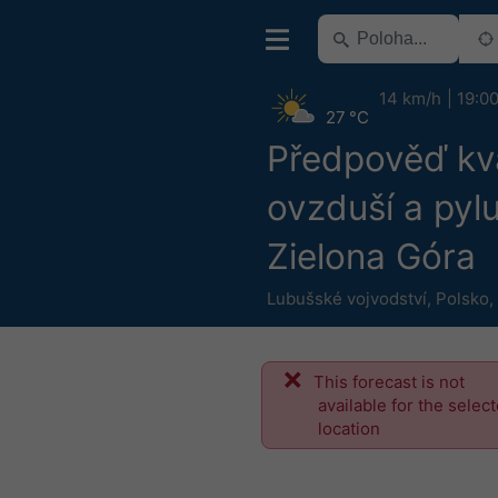
14 km/h
19:0
27 °C
Předpověď kva
ovzduší a pyl
Zielona Góra
Lubušské vojvodství
,
Polsko
,
This forecast is not
available for the selec
location