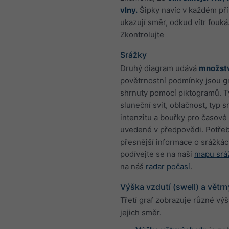
vlny.
Šipky navíc v každém př
ukazují směr, odkud vítr fouká
Zkontrolujte
Srážky
Druhý diagram udává
množstv
povětrnostní podmínky jsou gr
shrnuty pomocí piktogramů. T
sluneční svit, oblačnost, typ s
intenzitu a bouřky pro časové
uvedené v předpovědi. Potřeb
přesnější informace o srážkác
podívejte se na naši
mapu srá
na náš
radar počasí
.
Výška vzdutí (swell) a větrn
Třetí graf zobrazuje různé výš
jejich směr.