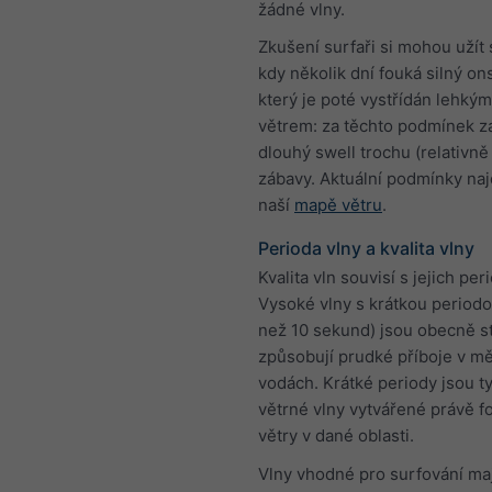
žádné vlny.
Zkušení surfaři si mohou užít 
kdy několik dní fouká silný ons
který je poté vystřídán lehký
větrem: za těchto podmínek za
dlouhý swell trochu (relativn
zábavy. Aktuální podmínky naj
naší
mapě větru
.
Perioda vlny a kvalita vlny
Kvalita vln souvisí s jejich per
Vysoké vlny s krátkou period
než 10 sekund) jsou obecně s
způsobují prudké příboje v m
vodách. Krátké periody jsou t
větrné vlny vytvářené právě f
větry v dané oblasti.
Vlny vhodné pro surfování maj