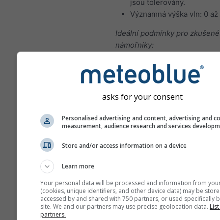
jsou tolerovány.
Významná výška vln: 0 až
Ideální podmínky pro zkušené
námořníky:
Rychlost větru mezi 4–5 B
kn). Při této rychlosti větr
vyžadují manévry více síly
asks for your consent
koordinaci, aby se předeš
škodám a zraněním.
Personalised advertising and content, advertising and c
Významná výška vln: mezi
measurement, audience research and services develop
metry; za určitých okolnos
mohou vlny lámat.
Store and/or access information on a device
Vítr
Learn more
Vítr je hlavním pohonem plach
Your personal data will be processed and information from you
proto je první meteorologicko
(cookies, unique identifiers, and other device data) may be store
accessed by and shared with 750 partners, or used specifically b
veličinou, kterou námořník zo
site. We and our partners may use precise geolocation data.
List
Příliš slabý vítr (nebo jeho úp
partners.