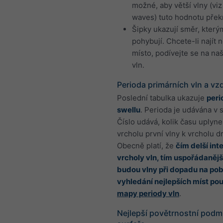
možné, aby větší vlny (vi
waves) tuto hodnotu překr
Šipky ukazují směr, který
pohybují. Chcete-li najít n
místo, podívejte se na n
vln.
Perioda primárních vln a vz
Poslední tabulka ukazuje
peri
swellu
. Perioda je udávána v
Číslo udává, kolik času uplyne
vrcholu první vlny k vrcholu d
Obecně platí, že
čím delší int
vrcholy vln, tím uspořádanější
budou vlny při dopadu na pob
vyhledání nejlepších míst pou
mapy periody vln
.
Nejlepší povětrnostní podm