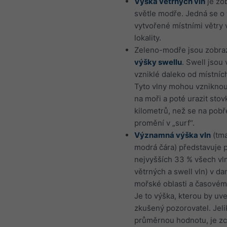
Výška větrných vln
je zo
světle modře. Jedná se o 
vytvořené místními větry v
lokality.
Zeleno-modře jsou zobraz
výšky swellu
. Swell jsou 
vzniklé daleko od místníc
Tyto vlny mohou vzniknou
na moři a poté urazit stov
kilometrů, než se na pobř
promění v „surf“.
Významná výška vln
(tm
modrá čára) představuje 
nejvyšších 33 % všech vl
větrných a swell vln) v da
mořské oblasti a časovém
Je to výška, kterou by uve
zkušený pozorovatel. Jeli
průměrnou hodnotu, je zc