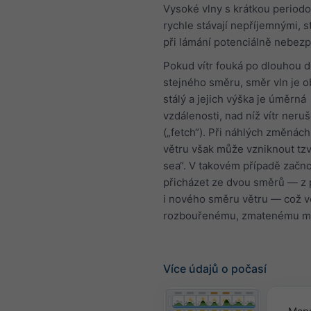
Vysoké vlny s krátkou period
rychle stávají nepříjemnými, 
při lámání potenciálně nebez
Pokud vítr fouká po dlouhou 
stejného směru, směr vln je o
stálý a jejich výška je úměrná
vzdálenosti, nad níž vítr neru
(„fetch“). Při náhlých změnác
větru však může vzniknout tzv
sea“. V takovém případě začno
přicházet ze dvou směrů — z
i nového směru větru — což v
rozbouřenému, zmatenému mo
Více údajů o počasí