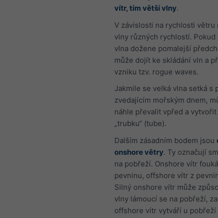
vítr, tím větší vlny
.
V závislosti na rychlosti větru
vlny různých rychlostí. Pokud 
vlna dožene pomalejší předcho
může dojít ke skládání vln a p
vzniku tzv. rogue waves.
Jakmile se velká vlna setká s
zvedajícím mořským dnem, m
náhle převalit vpřed a vytvoři
„trubku“ (tube).
Dalším zásadním bodem jsou
onshore větry
. Ty označují s
na pobřeží. Onshore vítr fouk
pevninu, offshore vítr z pevni
Silný onshore vítr může způso
vlny lámoucí se na pobřeží, z
offshore vítr vytváří u pobřež