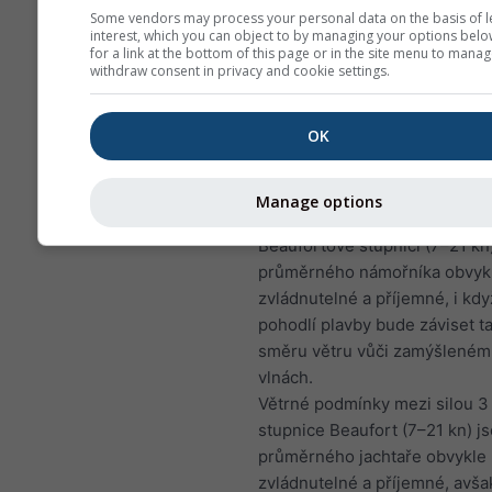
absence) by přinutil námořník
Some vendors may process your personal data on the basis of l
motor (což vede k nepříjemn
interest, which you can object to by managing your options belo
for a link at the bottom of this page or in the site menu to manag
„motorboatingu“) nebo jednod
withdraw consent in privacy and cookie settings.
až vítr zesílí.
První věcí, kterou se námořník
OK
plánování rekreační plavby snaž
je přítomnost (a trvání) alesp
větru po celou očekávanou do
Manage options
Podmínky větru mezi stupni 3 
Beaufortově stupnici (7–21 kn
průměrného námořníka obvyk
zvládnutelné a příjemné, i kd
pohodlí plavby bude záviset t
směru větru vůči zamýšlenému 
vlnách.
Větrné podmínky mezi silou 3 
stupnice Beaufort (7–21 kn) j
průměrného jachtaře obvykle
zvládnutelné a příjemné, avša