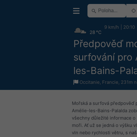
9 km/h
20:10
28 °C
Předpověď mo
surfování pro
les-Bains-Pal
Occitanie
,
Francie
,
231m n
Mořská a surfová předpověď p
Amélie-les-Bains-Palalda zob
všechny důležité informace o 
moři. Ať už se jedná o výšku v
vln nebo rychlosti větru, s na