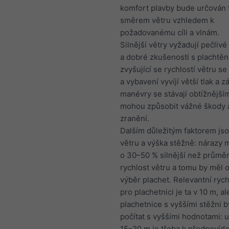
komfort plavby bude určován 
směrem větru vzhledem k
požadovanému cíli a vlnám.
Silnější větry vyžadují pečliv
a dobré zkušenosti s plachtěn
zvyšující se rychlostí větru se
a vybavení vyvíjí větší tlak a z
manévry se stávají obtížnější
mohou způsobit vážné škody 
zranění.
Dalším důležitým faktorem js
větru a výška stěžně: nárazy 
o 30–50 % silnější než průmě
rychlost větru a tomu by měl 
výběr plachet. Relevantní rych
pro plachetnici je ta v 10 m, al
plachetnice s vyššími stěžni 
počítat s vyššími hodnotami: 
15–20 m je třeba k předpovíd