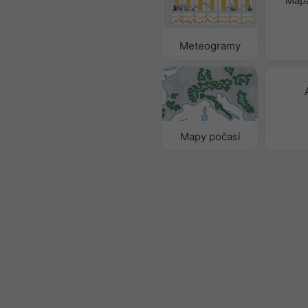
Mapa
Meteogramy
Mapy počasí