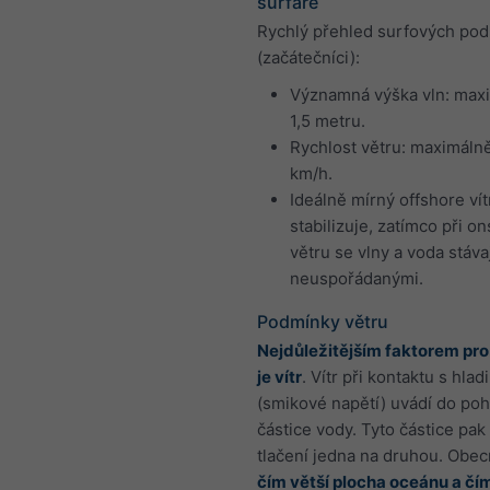
surfaře
Rychlý přehled surfových po
(začátečníci):
Významná výška vln: max
1,5 metru.
Rychlost větru: maximáln
km/h.
Ideálně mírný offshore vít
stabilizuje, zatímco při o
větru se vlny a voda stáva
neuspořádanými.
Podmínky větru
Nejdůležitějším faktorem pro
je vítr
. Vítr při kontaktu s hlad
(smikové napětí) uvádí do po
částice vody. Tyto částice pak
tlačení jedna na druhou. Obecn
čím větší plocha oceánu a čím