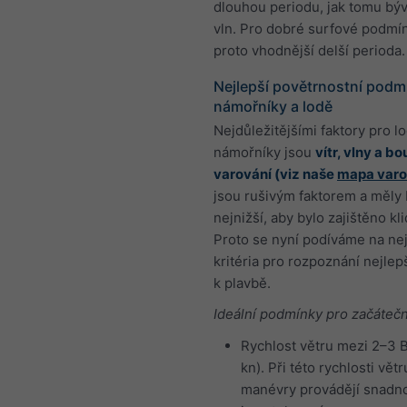
dlouhou periodu, jak tomu býv
vln. Pro dobré surfové podmín
proto vhodnější delší perioda.
Nejlepší povětrnostní podm
námořníky a lodě
Nejdůležitějšími faktory pro l
námořníky jsou
vítr, vlny a b
varování (viz naše
mapa varo
jsou rušivým faktorem a měly 
nejnižší, aby bylo zajištěno k
Proto se nyní podíváme na nej
kritéria pro rozpoznání nejlep
k plavbě.
Ideální podmínky pro začátečn
Rychlost větru mezi 2–3 B
kn). Při této rychlosti větr
manévry provádějí snadn