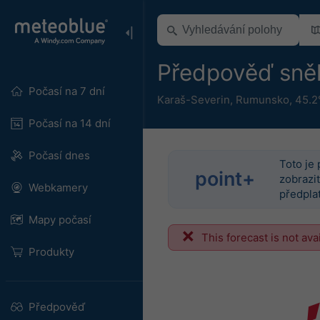
Předpověď sně
Počasí na 7 dní
Karaš-Severin
,
Rumunsko
,
45.2
Počasí na 14 dní
Počasí dnes
Toto je 
point+
zobrazit
Webkamery
předplať
Mapy počasí
This forecast is not ava
Produkty
Předpověď