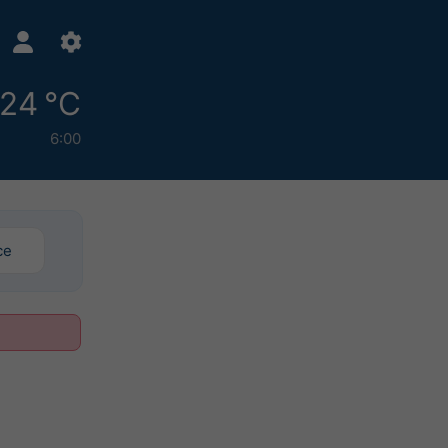
24 °C
6:00
ce