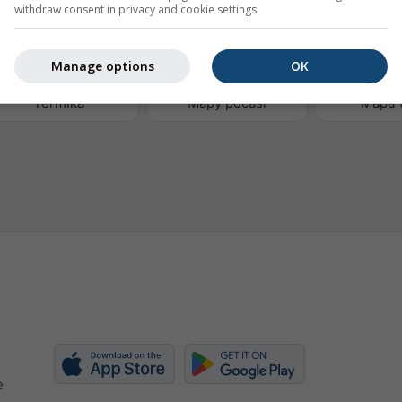
withdraw consent in privacy and cookie settings.
Manage options
OK
Termika
Mapy počasí
Mapa 
e