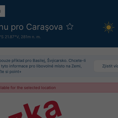
hu pro Caraşova
°S 21.87°V,
281m n. m.
pouze příklad pro Basilej, Švýcarsko. Chcete-li
 tyto informace pro libovolné místo na Zemi,
Zjistit ví
te si point+
ilable for the selected location