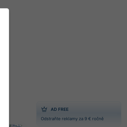
AD FREE
Odstraňte reklamy za 9 € ročně