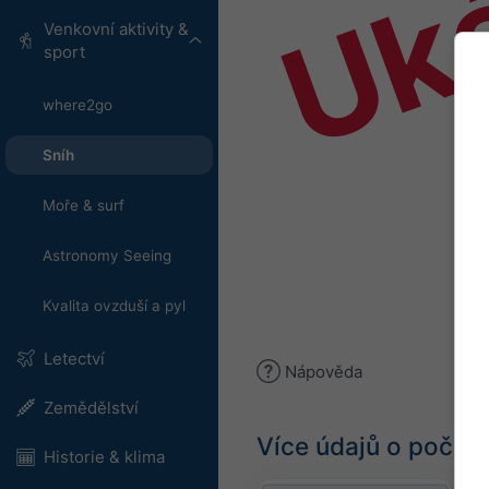
Uk
Venkovní aktivity &
sport
where2go
Sníh
Moře & surf
Astronomy Seeing
Kvalita ovzduší a pyl
Letectví
Nápověda
Zemědělství
Více údajů o počasí
Historie & klima