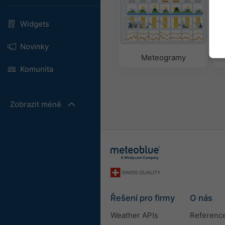
Widgets
Novinky
Meteogramy
Komunita
Zobrazit méně
Řešení pro firmy
O nás
Weather APIs
Referenc