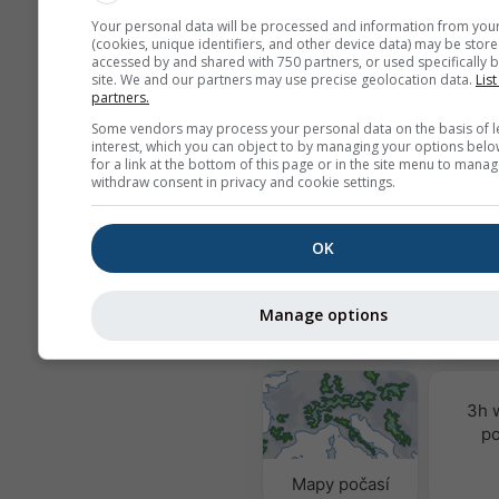
ochrany soukromí
. Používáním sl
Your personal data will be processed and information from you
meteoblue souhlasíte s našimi
sml
(cookies, unique identifiers, and other device data) may be store
accessed by and shared with 750 partners, or used specifically b
podmínkami
. Vaši e-mailovou adr
site. We and our partners may use precise geolocation data.
List
možné používat i s dalšími služba
partners.
meteoblue.
Some vendors may process your personal data on the basis of l
interest, which you can object to by managing your options belo
for a link at the bottom of this page or in the site menu to manag
withdraw consent in privacy and cookie settings.
Více údajů o počasí
OK
Kvalita
Manage options
MultiModel
3h 
po
Mapy počasí