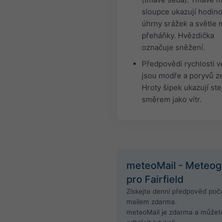
sloupce ukazují hodin
úhrny srážek a světle
přeháňky. Hvězdička
označuje sněžení.
Předpovědi rychlosti v
jsou modře a poryvů z
Hroty šipek ukazují st
směrem jako vítr.
meteoMail - Meteo
pro Fairfield
Získejte denní předpověď poča
mailem zdarma.
meteoMail je zdarma a můžet