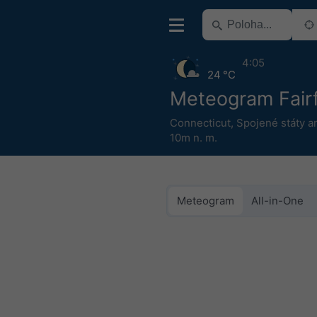
4:05
24 °C
Meteogram Fairf
Connecticut
,
Spojené státy a
10m n. m.
Meteogram
All-in-One