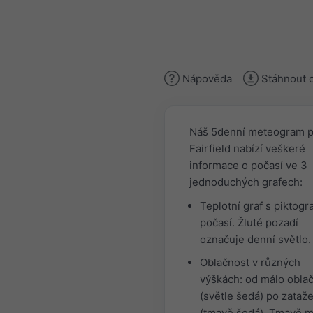
Nápověda
Stáhnout 
Náš 5denní meteogram p
Fairfield nabízí veškeré
informace o počasí ve 3
jednoduchých grafech:
Teplotní graf s piktog
počasí. Žluté pozadí
označuje denní světlo.
Oblačnost v různých
výškách: od málo obla
(světle šedá) po zataž
(tmavě šedá). Tmavě 