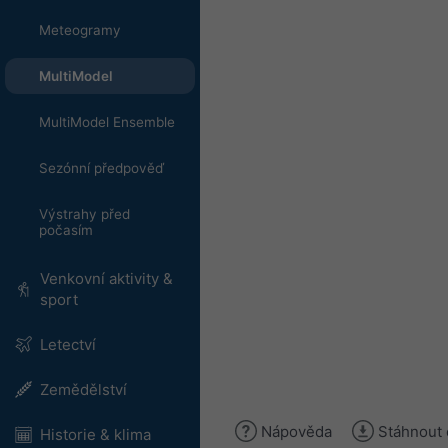
Meteogramy
MultiModel
MultiModel Ensemble
Sezónní předpověď
Výstrahy před
počasím
Venkovní aktivity &
sport
Letectví
Zemědělství
Nápověda
Stáhnout 
Historie & klima