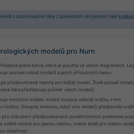
vědi s pozorovacími daty z posledních dní pomocí naší
krátko
rologických modelů pro Nurn
iřazena jedna barva, která je použita ve všech diagramech. Le
uje seznam názvů modelů a jejich příslušných barev.
uje předpovězené teploty pro každý model. Žluté pozadí označ
ovaná čára představuje průměr všech modelů.
uje množství srážek: modré sloupce udávají srážky v mm
 hodinu. Sloupce tmavnou, když více modelů předpovídá srážk
e pro zobrazení předpovězených povětrnostních podmínek použ
je světle modré pro jasnou oblohu, světle šedé pro slabou obla
ou oblačnost.