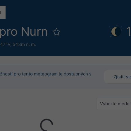
 pro Nurn
.47°V,
543m n. m.
žností pro tento meteogram je dostupných s
Zjistit ví
Vyberte model