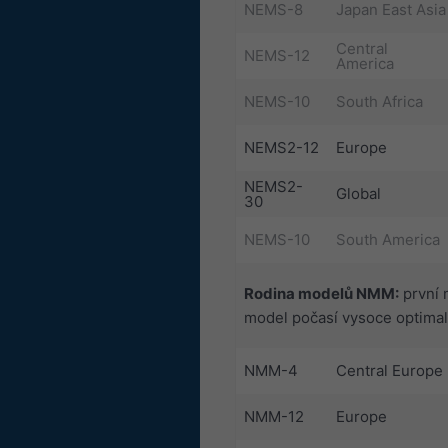
NEMS-8
Japan East Asia
Central
NEMS-12
America
NEMS-10
South Africa
NEMS2-12
Europe
NEMS2-
Global
30
NEMS-10
South America
Rodina modelů NMM:
první 
model počasí vysoce optimali
NMM-4
Central Europe
NMM-12
Europe