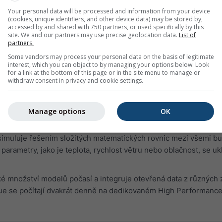
ut. Za takových podmínek je riziko chyby vysoké a je třeba k n
Your personal data will be processed and information from your device
kterých případech takové situace nezachytí ani různé modely.
(cookies, unique identifiers, and other device data) may be stored by,
accessed by and shared with 750 partners, or used specifically by this
site. We and our partners may use precise geolocation data.
List of
partners.
Some vendors may process your personal data on the basis of legitimate
interest, which you can object to by managing your options below. Look
for a link at the bottom of this page or in the site menu to manage or
withdraw consent in privacy and cookie settings.
zikální procesy. Model počasí rozděluje svět nebo region na ma
Manage options
OK
buňka je přibližně 4 km až 40 km široká a 100 m až 2 km vysoká
érických vrstev a sahají hluboko do stratosféry až do 10-25 hP
 simuluje řešením složitých matematických rovnic mezi všemi b
arametry, jako je teplota, rychlost větru nebo oblačnost, se ukl
é množství modelů počasí a integruje otevřená data z různých 
e se počítají dvakrát denně na dedikovaném High Performanc