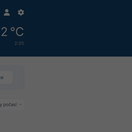
12 °C
2:35
ce
y počasí