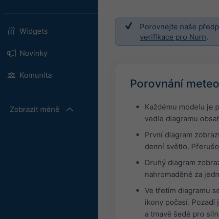
Porovnejte naše předpo
Widgets
verifikace pro Nurn
.
Novinky
Komunita
Porovnání meteo
Každému modelu je př
Zobrazit méně
vedle diagramu obsah
První diagram zobraz
denní světlo. Přeruš
Druhý diagram zobraz
nahromaděné za jednu
Ve třetím diagramu s
ikony počasí. Pozadí 
a tmavě šedé pro siln