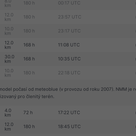
8.0
180 h
00:17 UTC
km
12.0
180 h
23:57 UTC
km
10.0
180 h
23:17 UTC
km
12.0
168 h
11:08 UTC
km
30.0
168 h
10:35 UTC
km
10.0
180 h
22:18 UTC
km
model počasí od meteoblue (v provozu od roku 2007). NMM je r
zovaný pro členitý terén.
4.0
72 h
17:22 UTC
km
12.0
180 h
18:45 UTC
km