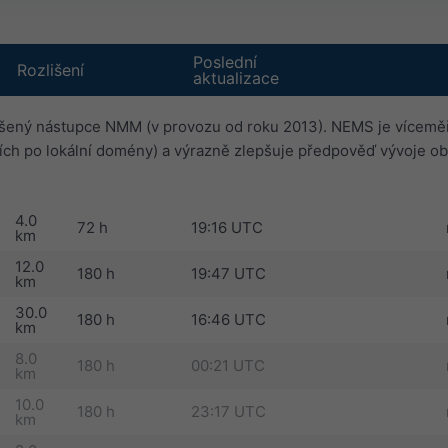
Poslední
Rozlišení
aktualizace
šený nástupce NMM (v provozu od roku 2013). NEMS je víceměř
ích po lokální domény) a výrazně zlepšuje předpověď vývoje ob
4.0
72 h
19:16 UTC
km
12.0
180 h
19:47 UTC
km
30.0
180 h
16:46 UTC
km
8.0
180 h
00:21 UTC
km
10.0
180 h
23:17 UTC
km