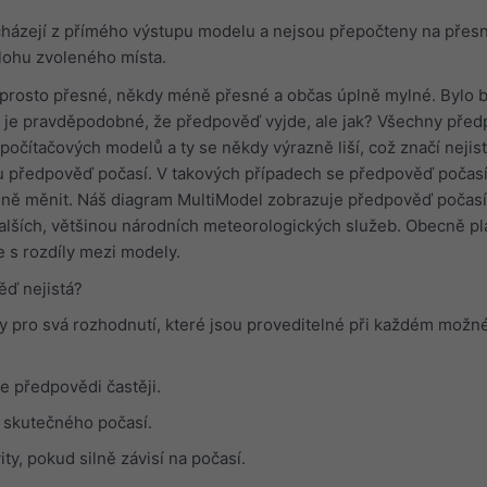
ázejí z přímého výstupu modelu a nejsou přepočteny na přes
lohu zvoleného místa.
prosto přesné, někdy méně přesné a občas úplně mylné. Bylo 
 je pravděpodobné, že předpověď vyjde, ale jak? Všechny před
počítačových modelů a ty se někdy výrazně liší, což značí nejist
ou předpověď počasí. V takových případech se předpověď počas
ě měnit. Náš diagram MultiModel zobrazuje předpověď počasí 
lších, většinou národních meteorologických služeb. Obecně pla
e s rozdíly mezi modely.
ěď nejistá?
ivy pro svá rozhodnutí, které jsou proveditelné při každém mož
ce předpovědi častěji.
j skutečného počasí.
ity, pokud silně závisí na počasí.