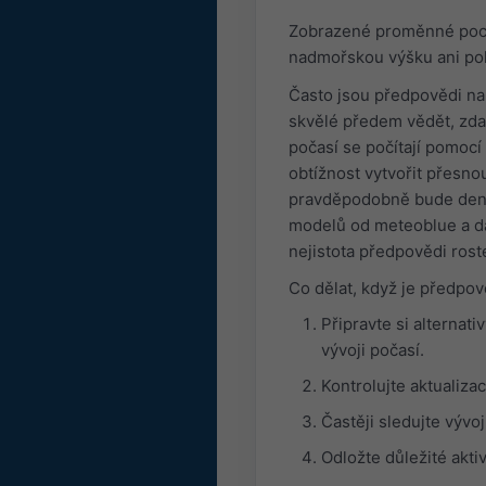
Zobrazené proměnné poch
nadmořskou výšku ani po
Často jsou předpovědi na
skvělé předem vědět, zda
počasí se počítají pomocí 
obtížnost vytvořit přesn
pravděpodobně bude denn
modelů od meteoblue a da
nejistota předpovědi rost
Co dělat, když je předpov
Připravte si alternat
vývoji počasí.
Kontrolujte aktualiza
Častěji sledujte vývo
Odložte důležité aktiv