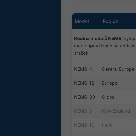
Model
Region
Rodina modelů NEMS:
vylep
model (používaný od globáln
srážek.
NEMS-4
Central Europe
NEMS-12
Europe
NEMS-30
Global
NEMS-8
New Zealand
NEMS-10
India