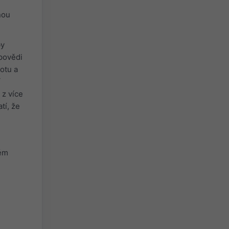
nou
by
povědi
otu a
í
z více
tí, že
ném