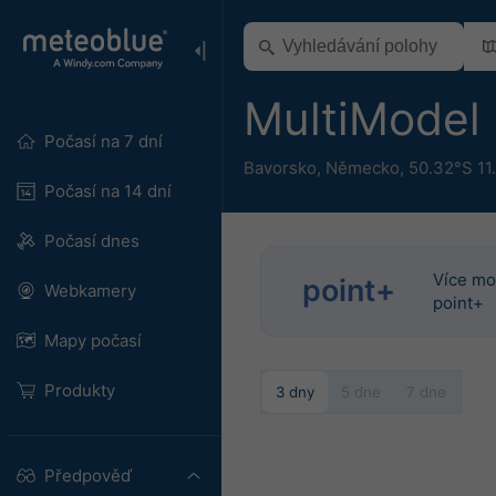
MultiModel
Počasí na 7 dní
Bavorsko
,
Německo
,
50.32°S 11
Počasí na 14 dní
Počasí dnes
Více mo
point+
Webkamery
point+
Mapy počasí
Produkty
3 dny
5 dne
7 dne
Předpověď