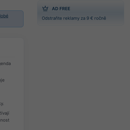
AD FREE
dobé
Odstraňte reklamy za 9 € ročně
genda
uje
y.
ívají
čnost