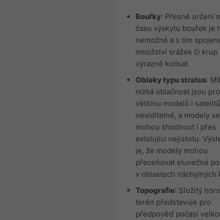
Bouřky
: Přesné určení m
času výskytu bouřek je 
nemožné a s tím spojen
množství srážek či kru
výrazně kolísat.
Oblaky typu stratus
: Ml
nízká oblačnost jsou pro
většinu modelů i satelit
neviditelné, a modely se
mohou shodnout i přes
existující nejistotu. Vý
je, že modely mohou
přeceňovat slunečné p
v oblastech náchylných 
Topografie
: Složitý hor
terén představuje pro
předpověď počasí velko