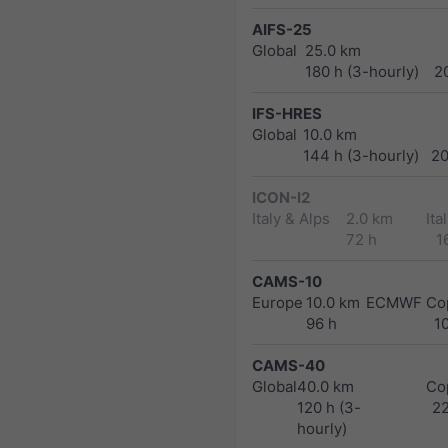
AIFS-25
Global
25.0 km
180 h (3-hourly)
2
IFS-HRES
Global
10.0 km
144 h (3-hourly)
2
ICON-I2
Italy & Alps
2.0 km
Ita
72 h
1
CAMS-10
Europe
10.0 km
ECMWF Cop
96 h
1
CAMS-40
Global
40.0 km
Co
120 h (3-
2
hourly)