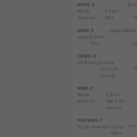
RDPS-2
Env
North
2.5 km
America
48 h
1
MSM-5
Japan Meteor
Japan
5.0 km
78 h
2
UKMO-2
UK/France
2.0 km
120 h (3-
1
hourly)
NBM-2
North
2.5 km
America
180 h (3-
hourly)
WRFAMS-7
South America
7.0 km
CPT
168 h