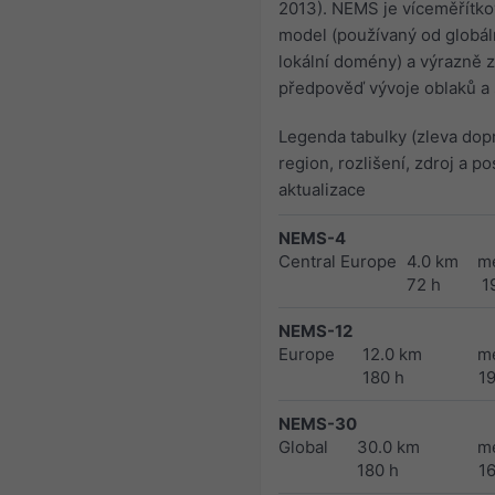
2013). NEMS je víceměřítko
model (používaný od globál
lokální domény) a výrazně 
předpověď vývoje oblaků a 
Legenda tabulky (zleva dopr
region, rozlišení, zdroj a po
aktualizace
NEMS-4
Central Europe
4.0 km
m
72 h
1
NEMS-12
Europe
12.0 km
m
180 h
1
NEMS-30
Global
30.0 km
m
180 h
1