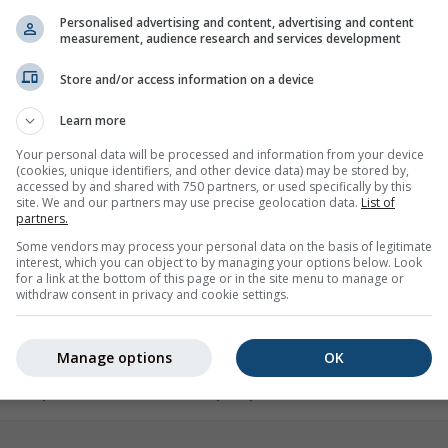
imatologického průměru. Negativní teplotní
(ENSEMBLE), kt
Personalised advertising and content, advertising and content
measurement, audience research and services development
znamená chladnější a sušší podmínky, než
předpověď jedin
logických informací však lze vyvozovat jen
modelů navzáje
Store and/or access information on a device
Představte si měsíc s kladnou anomálií +1
pro dané období
bné, že by každá hodina tohoto měsíce byla
předpovědi pom
Learn more
je, že některé dny budou výrazně teplejší než
Niño a La Niña.
Your personal data will be processed and information from your device
 je nejdůležitější: mohou se objevit i dny
(cookies, unique identifiers, and other device data) may be stored by,
Různé zde prez
accessed by and shared with 750 partners, or used specifically by this
zně chladnější než průměr, takže kladná
Medium Range W
site. We and our partners may use precise geolocation data.
List of
rukou, že například nenastane mráz.
partners.
Environmental 
Some vendors may process your personal data on the basis of legitimate
na konkrétní den není technicky možná:
(DWD), UK-Met
interest, which you can object to by managing your options below. Look
polehlivá než klimatický průměr. Denní
Meteorological
for a link at the bottom of this page or in the site menu to manage or
withdraw consent in privacy and cookie settings.
ím výkyvům ovlivněným mezoměřítkovými či
Change (CMCC).
chozí faktory nelze změřit dostatečně
jednou za měsí
dpovědi stávají statisticky méně
uvádíme běh p
Manage options
OK
ý průměr přibližně 10–14 dní dopředu.
pokaždé, když 
mli
nespolehlivosti
desetidenní předpovědi