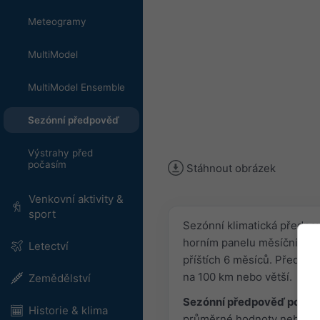
Meteogramy
MultiModel
MultiModel Ensemble
Sezónní předpověď
Výstrahy před
počasím
Stáhnout obrázek
Venkovní aktivity &
sport
Sezónní klimatická předpo
horním panelu měsíční prů
Letectví
příštích 6 měsíců. Předpov
na 100 km nebo větší.
Zemědělství
Sezónní předpověď poskytu
Historie & klima
průměrné hodnoty nebo odc