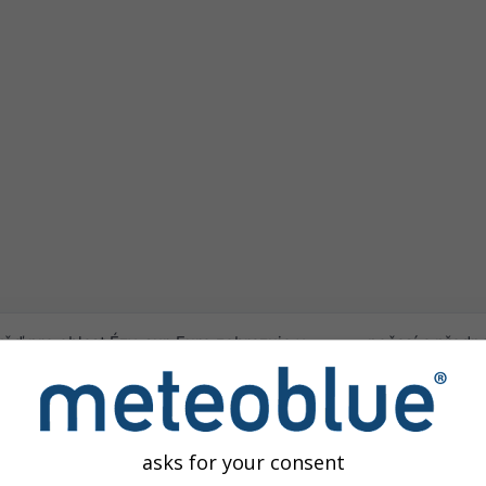
věď pro oblast Ézy-sur-Eure zobrazuje v
počasí a předp
měrné odchylky teploty a srážek pro
obtížnější.
ěď je regionální pro území o rozloze 100 km
Protože sezónn
poskytujeme vý
je klimatické charakteristiky
, jako jsou
odhadli trend.
asks for your consent
hylky (anomalie) za celý měsíc. Anomálie
a institucemi 