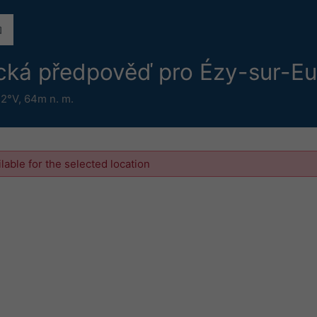
ická předpověď pro Ézy-sur-E
42°V,
64m n. m.
ilable for the selected location