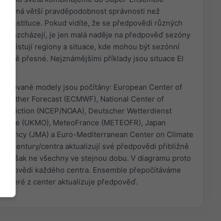
erý má větší pravděpodobnost správnosti než
é instituce. Pokud vidíte, že se předpovědi různých
m rozcházejí, je jen malá naděje na předpověď sezóny
. Existují regiony a situace, kde mohou být sezónní
ěrně přesné. Nejznámějšími příklady jsou situace El
entované modely jsou počítány: European Center of
eather Forecast (ECMWF), National Center of
Prediction (NCEP/NOAA), Deutscher Wetterdienst
Office (UKMO), MeteoFrance (METEOFR), Japan
 Agency (JMA) a Euro-Mediterranean Center on Climate
 Agentury/centra aktualizují své předpovědi přibližně
c, avšak ne všechny ve stejnou dobu. V diagramu proto
ředpovědi každého centra. Ensemble přepočítáváme
některé z center aktualizuje předpověď.