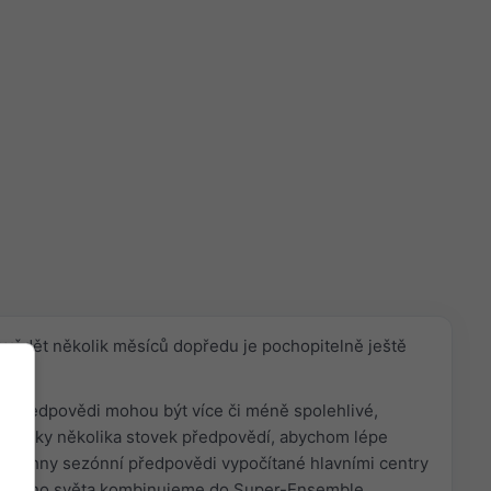
ovědět několik měsíců dopředu je pochopitelně ještě
í předpovědi mohou být více či méně spolehlivé,
sledky několika stovek předpovědí, abychom lépe
 Všechny sezónní předpovědi vypočítané hlavními centry
z celého světa kombinujeme do Super-Ensemble