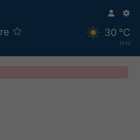
ure
30 °C
15:10