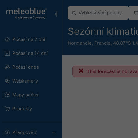
Sezónní klimat
Počasí na 7 dní
Normandie
,
Francie
,
48.87°S 1.
Počasí na 14 dní
Počasí dnes
This forecast is not ava
Webkamery
Mapy počasí
Produkty
Předpověď