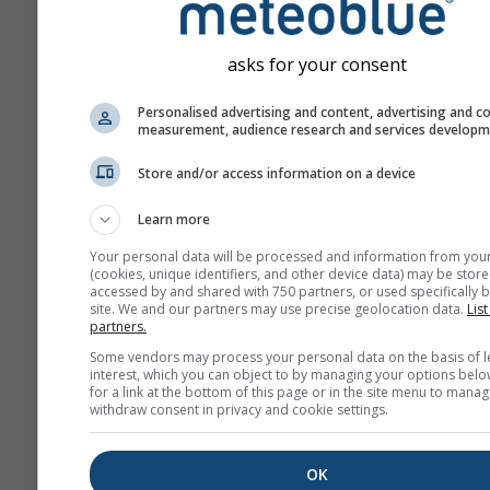
Tato předpověď je vytvář
pomocí modelů „ensemble
asks for your consent
přesnější odhad predikova
předpovědi se počítá něk
Personalised advertising and content, advertising and c
modelu s různými počáte
measurement, audience research and services develop
parametry.
Store and/or access information on a device
Learn more
Více údajů o počasí
Your personal data will be processed and information from you
(cookies, unique identifiers, and other device data) may be store
accessed by and shared with 750 partners, or used specifically b
Mult
site. We and our partners may use precise geolocation data.
List
Ens
partners.
Some vendors may process your personal data on the basis of l
Sezónní
interest, which you can object to by managing your options belo
for a link at the bottom of this page or in the site menu to manag
předpověď
withdraw consent in privacy and cookie settings.
Te
OK