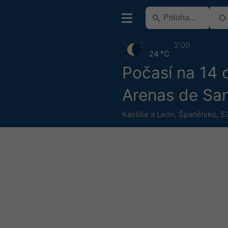
2:00
24 °C
Počasí na 14 
Arenas de Sa
Kastilie a León
,
Španělsko
,
5