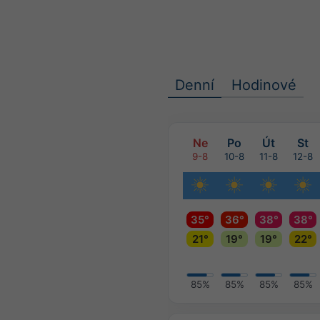
Denní
Hodinové
Ne
Po
Út
St
9-8
10-8
11-8
12-8
35°
36°
38°
38°
21°
19°
19°
22°
85%
85%
85%
85%