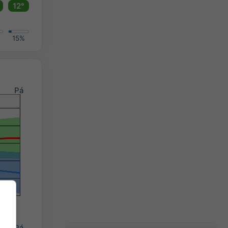
12°
15%
Pá
Pá