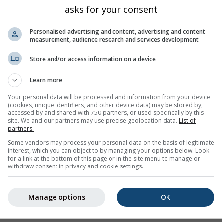
asks for your consent
Personalised advertising and content, advertising and content
measurement, audience research and services development
Store and/or access information on a device
Learn more
10%
5%
10%
40%
65%
60%
45%
40%
40
Your personal data will be processed and information from your device
(cookies, unique identifiers, and other device data) may be stored by,
accessed by and shared with 750 partners, or used specifically by this
obrázek
site. We and our partners may use precise geolocation data.
List of
partners.
Some vendors may process your personal data on the basis of legitimate
ývoj počasí pro
Fischbach (Bádensko-Württembersko, Němec
interest, which you can object to by managing your options below. Look
álními a maximálními teplotami, množstvím srážek a jejich
for a link at the bottom of this page or in the site menu to manage or
withdraw consent in privacy and cookie settings.
 vybarvena. Čím výraznější jsou výkyvy, tím je předpověď nejistě
Manage options
OK
děpodobnější trend.
brazena jako „T“. Tyto nejistoty obvykle rostou s počtem dnů p