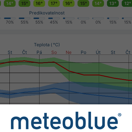
14°
15°
16°
17°
16°
15°
14°
13°
12°
Predikovatelnost
70%
55%
55%
45%
15%
0%
0%
15%
15%
Teplota ( °C)
St
Čt
Pá
So
Ne
Po
Út
St
Čt
Srážky (mm) / Pravděpodobnost srážek (%)
St
Čt
Pá
So
Ne
Po
Út
St
Čt