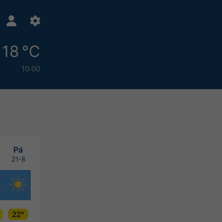
18 °C
10:00
Pá
8
21-8
22°