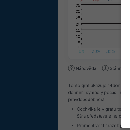
0%
20%
35%
30%
Nápověda
Stáhnout 
Tento graf ukazuje 14denní v
denními symboly počasí, minim
pravděpodobností.
Odchylka je v grafu teplot
čára představuje nejprav
Proměnlivost srážek je zo