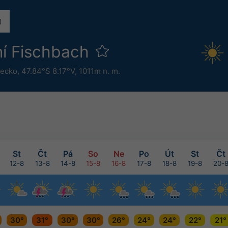
ní Fischbach
ecko
,
47.84°S 8.17°V,
1011m n. m.
St
Čt
Pá
So
Ne
Po
Út
St
Čt
12-8
13-8
14-8
15-8
16-8
17-8
18-8
19-8
20-
30°
31°
30°
30°
26°
24°
24°
22°
21°