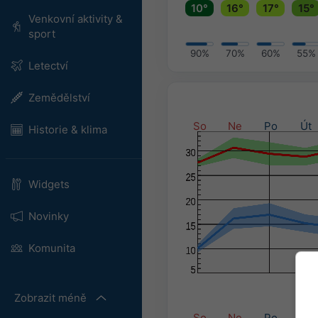
10°
16°
17°
15°
Venkovní aktivity &
sport
90%
70%
60%
55%
Letectví
Zemědělství
So
Ne
Po
Út
Historie & klima
Widgets
Novinky
Komunita
Zobrazit méně
So
Ne
Po
Út