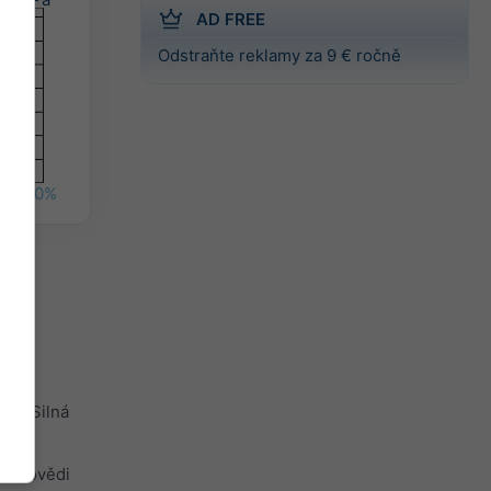
AD FREE
Odstraňte reklamy za 9 € ročně
%
40%
ko)
s
jší. Silná
ředpovědi