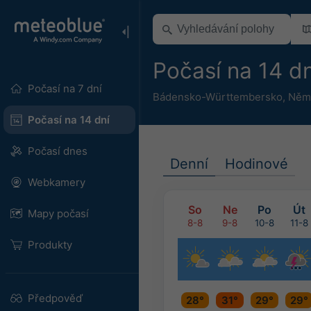
Počasí na 14 d
Počasí na 7 dní
Bádensko-Württembersko
,
Něm
Počasí na 14 dní
Počasí dnes
Denní
Hodinové
Webkamery
So
Ne
Po
Út
Mapy počasí
8-8
9-8
10-8
11-8
Produkty
Předpověď
28°
31°
29°
29°