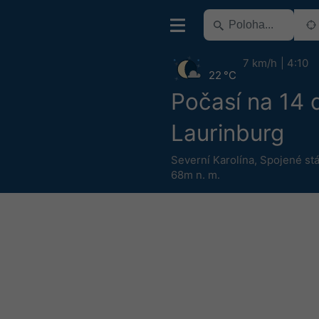
7 km/h
4:10
22 °C
Počasí na 14 
Laurinburg
Severní Karolína
,
Spojené stá
68m n. m.