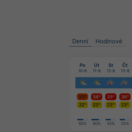
Denní
Hodinové
Po
Út
St
Čt
10-8
11-8
12-8
13-8
33°
36°
35°
36°
22°
23°
23°
23°
65%
80%
55%
55%