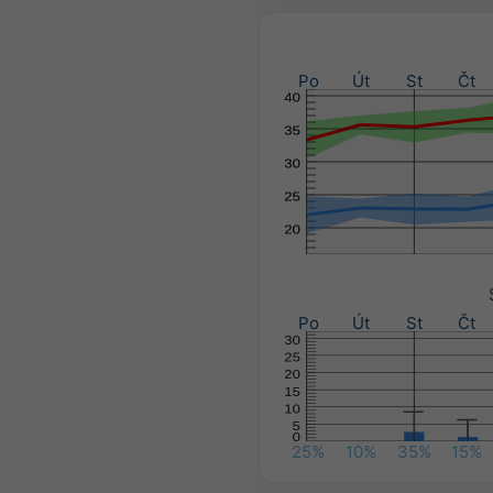
Po
Út
St
Čt
Po
Út
St
Čt
25%
10%
35%
15%