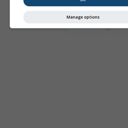
Te
Manage options
Astronomy
Seeing