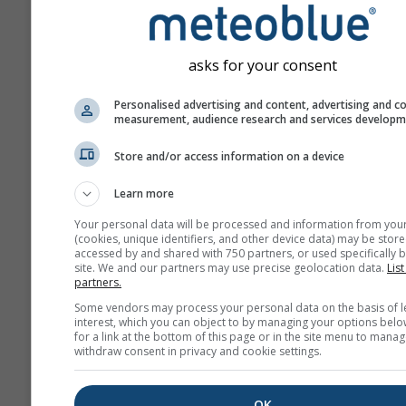
dopředu.
Tato předpověď je vytvář
pomocí modelů „ensemble
asks for your consent
přesnější odhad predikova
předpovědi se počítá něk
Personalised advertising and content, advertising and c
modelu s různými počáte
measurement, audience research and services develop
parametry.
Store and/or access information on a device
Learn more
Více údajů o počasí
Your personal data will be processed and information from you
(cookies, unique identifiers, and other device data) may be store
accessed by and shared with 750 partners, or used specifically b
site. We and our partners may use precise geolocation data.
Mult
List
partners.
Ens
Some vendors may process your personal data on the basis of l
interest, which you can object to by managing your options belo
Sezónní
for a link at the bottom of this page or in the site menu to manag
předpověď
withdraw consent in privacy and cookie settings.
OK