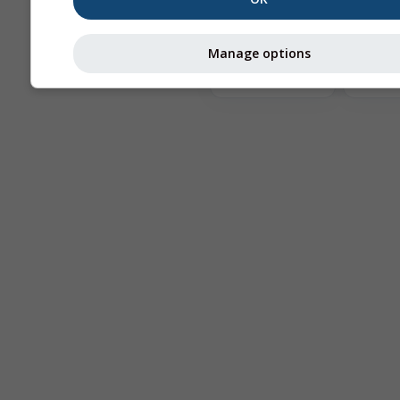
Te
Manage options
Astronomy
Seeing