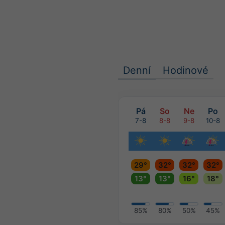
Denní
Hodinové
Pá
So
Ne
Po
7-8
8-8
9-8
10-8
29°
32°
32°
32°
13°
13°
16°
18°
85%
80%
50%
45%