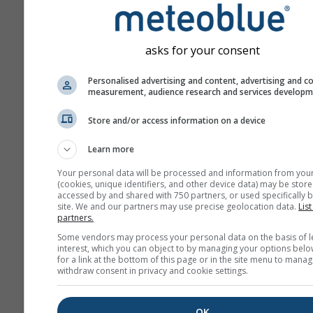
dopředu.
Tato předpověď je vytvář
pomocí modelů „ensemble
asks for your consent
přesnější odhad predikova
předpovědi se počítá něk
Personalised advertising and content, advertising and c
modelu s různými počáte
measurement, audience research and services develop
parametry.
Store and/or access information on a device
Learn more
Více údajů o počasí
Your personal data will be processed and information from you
(cookies, unique identifiers, and other device data) may be store
accessed by and shared with 750 partners, or used specifically b
site. We and our partners may use precise geolocation data.
Mult
List
partners.
Ens
Some vendors may process your personal data on the basis of l
interest, which you can object to by managing your options belo
Sezónní
for a link at the bottom of this page or in the site menu to manag
předpověď
withdraw consent in privacy and cookie settings.
OK