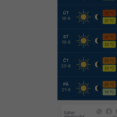
ÚT
32 °C
18-8
21 °C
ST
31 °C
19-8
20 °C
ČT
30 °C
20-8
20 °C
PÁ
30 °C
21-8
19 °C
Sdílet
předpověď