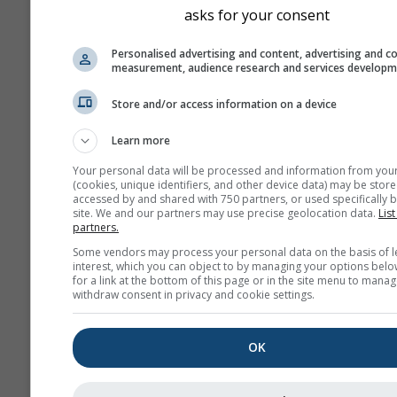
asks for your consent
Personalised advertising and content, advertising and c
measurement, audience research and services develop
Store and/or access information on a device
Learn more
Your personal data will be processed and information from you
(cookies, unique identifiers, and other device data) may be store
accessed by and shared with 750 partners, or used specifically b
site. We and our partners may use precise geolocation data.
List
partners.
Some vendors may process your personal data on the basis of l
interest, which you can object to by managing your options belo
for a link at the bottom of this page or in the site menu to manag
withdraw consent in privacy and cookie settings.
OK