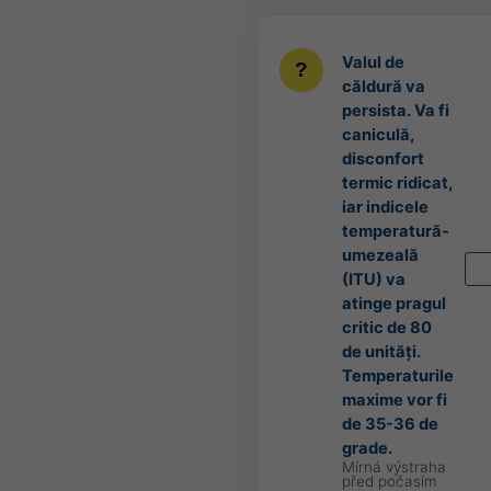
Valul de
căldură va
persista. Va fi
caniculă,
disconfort
termic ridicat,
iar indicele
temperatură-
umezeală
(ITU) va
atinge pragul
critic de 80
de unități.
Temperaturile
maxime vor fi
de 35-36 de
grade.
Mírná výstraha
před počasím