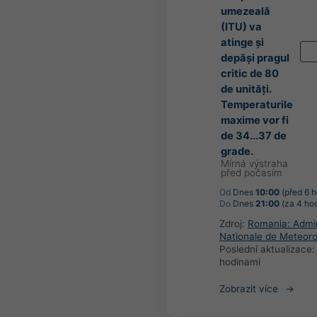
umezeală
(ITU) va
atinge și
depăși pragul
critic de 80
de unități.
Temperaturile
maxime vor fi
de 34...37 de
grade.
Mírná výstraha
před počasím
Od
Dnes
10:00
(před 6 h
Do
Dnes
21:00
(za 4 ho
Zdroj:
Romania: Admin
Nationale de Meteoro
Poslední aktualizace
hodinami
Zobrazit více