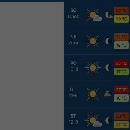
SO
32 °C
Dnes
20 °C
NE
31 °C
Zítra
18 °C
PO
35 °C
10-8
17 °C
ÚT
37 °C
11-8
18 °C
ST
33 °C
12-8
22 °C