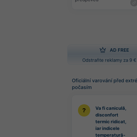
AD FREE
Odstraňte reklamy za 9 €
Oficiální varování před ext
počasím
Va fi caniculă,
disconfort
termic ridicat,
iar indicele
temperatură-