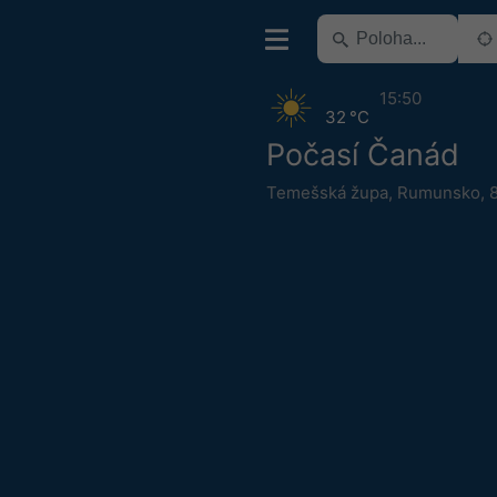
15:50
32 °C
Počasí Čanád
Temešská župa
,
Rumunsko
,