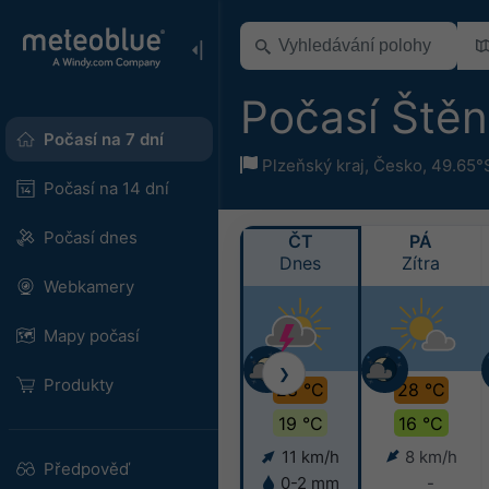
Počasí Ště
Počasí na 7 dní
Plzeňský kraj
,
Česko
,
49.65°
Počasí na 14 dní
Počasí dnes
ČT
PÁ
Dnes
Zítra
Webkamery
Mapy počasí
❯
Produkty
28 °C
28 °C
19 °C
16 °C
11 km/h
8 km/h
Předpověď
0-2 mm
-