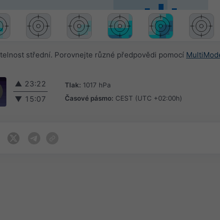
elnost střední. Porovnejte různé předpovědi pomocí
MultiMod
▲
23:22
Tlak:
1017 hPa
Časové pásmo:
CEST (UTC +02:00h)
▼
15:07