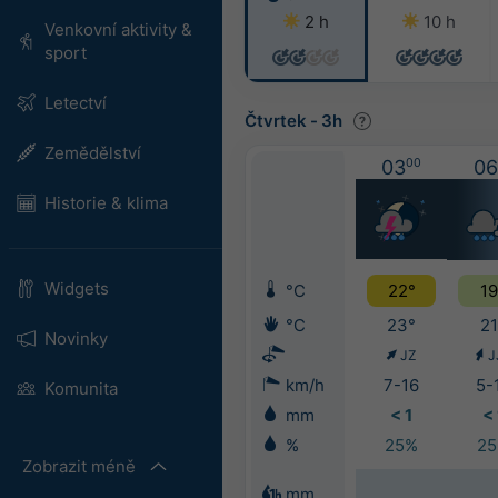
2 h
10 h
Venkovní aktivity &
sport
Letectví
Čtvrtek
-
3h
Zemědělství
03
00
06
Historie & klima
Widgets
°C
22°
19
°C
23°
21
Novinky
JZ
J
km/h
7-16
5-
Komunita
mm
< 1
< 
%
25%
2
Zobrazit méně
mm