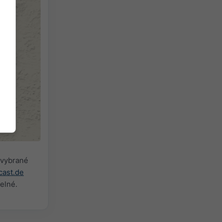
 vybrané
ast.de
elné.