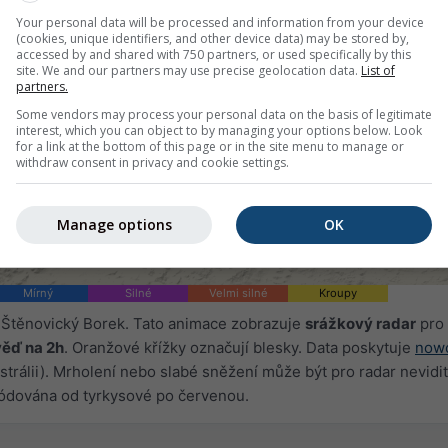
Your personal data will be processed and information from your device
(cookies, unique identifiers, and other device data) may be stored by,
accessed by and shared with 750 partners, or used specifically by this
site. We and our partners may use precise geolocation data.
List of
partners.
Some vendors may process your personal data on the basis of legitimate
interest, which you can object to by managing your options below. Look
for a link at the bottom of this page or in the site menu to manage or
withdraw consent in privacy and cookie settings.
Manage options
OK
Mírný
Silné
Velmi silné
Kroupy
 Štěnovický Borek. Tato animace zobrazuje
srážkový radar
pro
ěď na 2h
. Oranžové křížky označují blesky. Data poskytuje
nowc
trálii). Mrholení nebo slabé sněžení může být pro radar nevidit
ódována od tyrkysové po červenou.