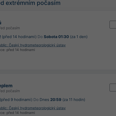
řed extrémním počasím
ů
řed počasím
2
(před 14 hodinami)
Do
Sobota 01:30
(za 1 den)
blic: Český hydrometeorologický ústav
ace:
před 14 hodinami
teplem
řed počasím
(před 9 hodinami)
Do
Dnes
20:59
(za 11 hodin)
blic: Český hydrometeorologický ústav
ace:
před 14 hodinami