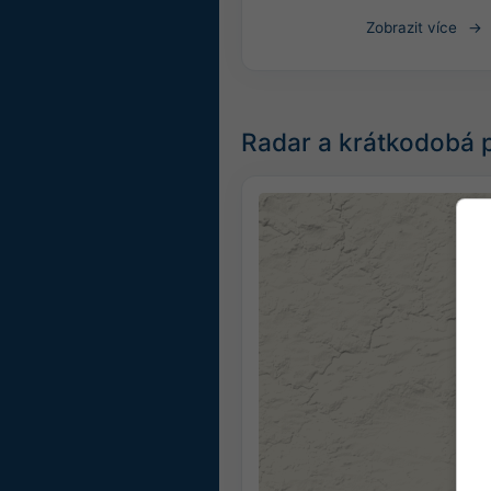
Zobrazit více
Radar a krátkodobá 