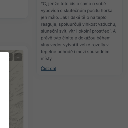
°C, jenže toto číslo samo o sobě
vypovídá o skutečném pocitu horka
jen málo. Jak lidské tělo na teplo
reaguje, spoluurčují vlhkost vzduchu,
sluneční svit, vítr i okolní prostředí. A
právě tyto činitele dokážou během
vlny veder vytvořit velké rozdíly v
tepelné pohodě i mezi sousedními
+
−
místy.
Číst dál