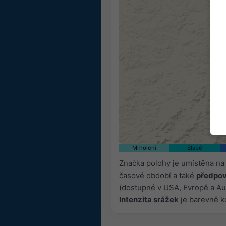
Mrholení
Slabé
Značka polohy je umístěna na
časové období a také
předpov
(dostupné v USA, Evropě a Aus
Intenzita srážek
je barevně k