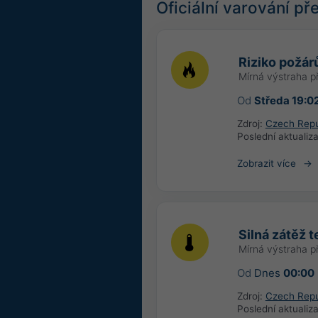
Oficiální varování p
Riziko požár
Mírná výstraha p
Od
Středa 19:0
Zdroj:
Czech Repu
Poslední aktualiz
Zobrazit více
Silná zátěž 
Mírná výstraha p
Od
Dnes
00:00
Zdroj:
Czech Repu
Poslední aktualiz