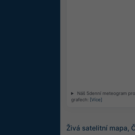
Náš 5denní meteogram pro 
grafech:
[Více]
Živá satelitní mapa,