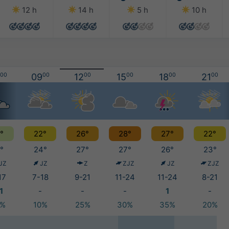
12 h
14 h
5 h
10 h
00
09
00
12
00
15
00
18
00
21
00
°
22°
26°
28°
27°
22°
°
24°
27°
27°
26°
23°
JZ
JZ
Z
ZJZ
JZ
ZJZ
17
7-18
9-21
11-24
11-24
8-21
1
-
-
-
1
-
5%
10%
25%
30%
35%
20%