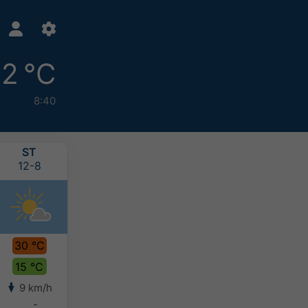
2 °C
8:40
ST
ČT
PÁ
SO
12-8
13-8
14-8
15-8
30 °C
33 °C
34 °C
33 °C
15 °C
15 °C
19 °C
20 °C
9 km/h
6 km/h
7 km/h
10 km/h
-
-
-
-