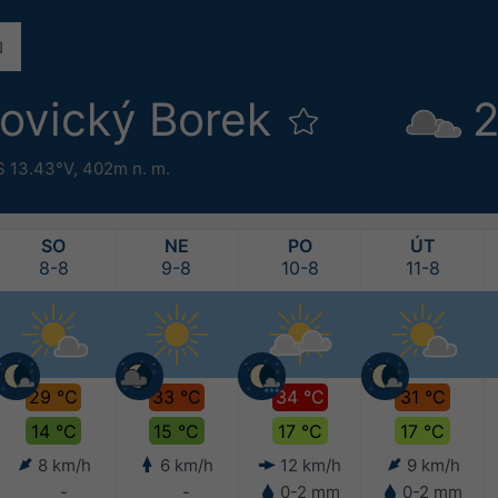
novický Borek
2
S 13.43°V,
402m n. m.
SO
NE
PO
ÚT
8-8
9-8
10-8
11-8
29 °C
33 °C
34 °C
31 °C
14 °C
15 °C
17 °C
17 °C
8 km/h
6 km/h
12 km/h
9 km/h
-
-
0-2 mm
0-2 mm