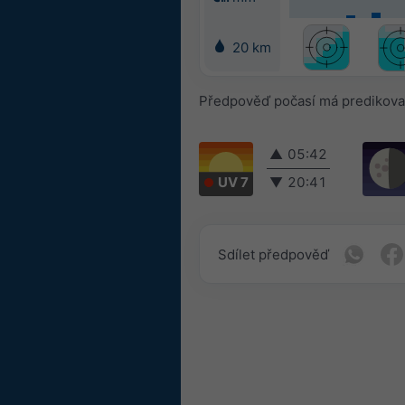
20 km
Předpověď počasí má predikovat
▲
05:42
UV 7
▼
20:41
Sdílet předpověď