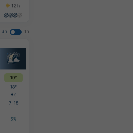
12 h
14 h
14 h
14 h
3h
1h
19°
18°
S
7-18
-
5%