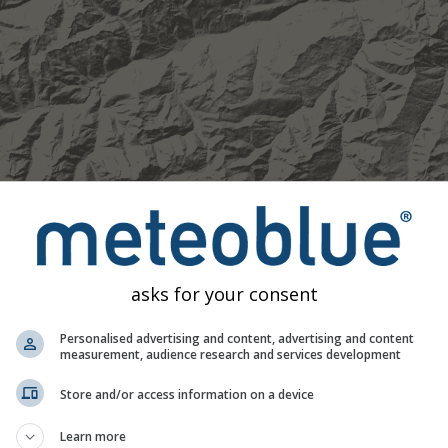
Mírný
Silné
Velmi silné
Kroupy
 46.87°S 8.93°V. Tato animace zobrazuje
srážkový radar
pro v
ěď na 2h
. Oranžové křížky označují blesky. Data poskytuje
nowc
trálii). Mrholení nebo slabé sněžení může být pro radar nevidit
asks for your consent
ódována od tyrkysové po červenou.
Personalised advertising and content, advertising and content
measurement, audience research and services development
počasí pro 46.87°S 8.93°V
Store and/or access information on a device
Learn more