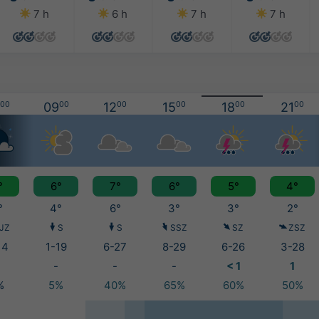
7 h
6 h
7 h
7 h
00
09
00
12
00
15
00
18
00
21
00
°
6°
7°
6°
5°
4°
°
4°
6°
3°
3°
2°
JZ
S
S
SSZ
SZ
ZSZ
14
1-19
6-27
8-29
6-26
3-28
-
-
-
< 1
1
%
5%
40%
65%
60%
50%