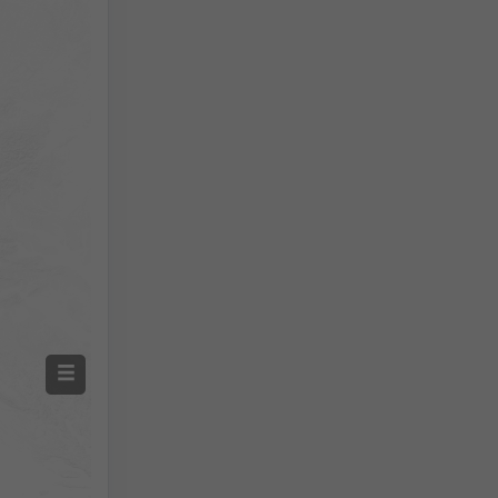
Naměřená teplota
Naměřené srážky
Screenshot
©