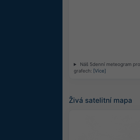
Náš 5denní meteogram pro 
grafech:
[Více]
Živá satelitní mapa