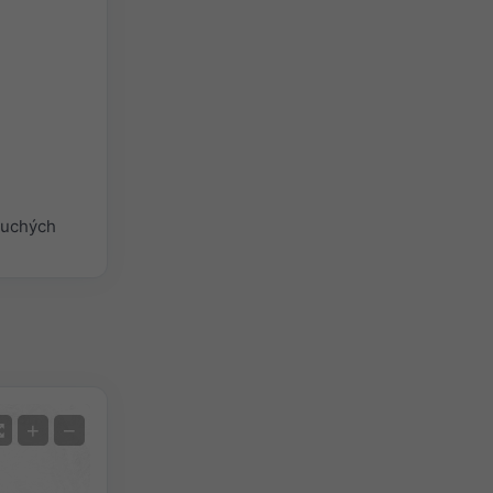
duchých
Satelit
+
−
Bez radaru
S radarem