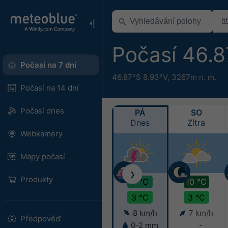
Počasí 46.
Počasí na 7 dní
46.87°S 8.93°V,
3267m n. m.
Počasí na 14 dní
Počasí dnes
PÁ
SO
Dnes
Zítra
Webkamery
Mapy počasí
❯
Produkty
7 °C
10 °C
3 °C
3 °C
8 km/h
7 km/h
Předpověď
0-2 mm
-