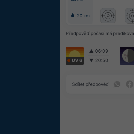
20 km
Předpověď počasí má predikovat
▲
06:09
UV 6
▼
20:50
Sdílet předpověď