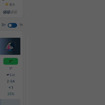
8 h
8 h
8 h
7 h
3h
1h
3°
1°
ZJZ
2-24
< 1
25%