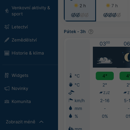
2 h
7 h
Venkovní aktivity &
sport
Letectví
Pátek
-
3h
Zemědělství
03
00
06
Historie & klima
Widgets
°C
4°
4
°C
2°
2
Novinky
ZJZ
Z
km/h
2-16
5-
Komunita
mm
-
-
%
0%
0
Zobrazit méně
mm