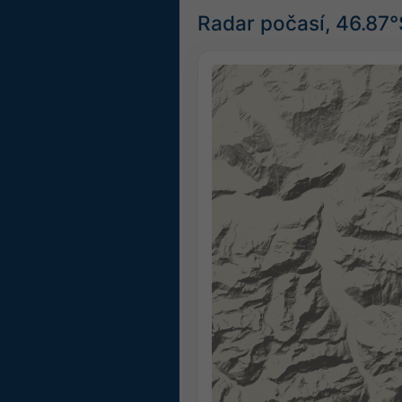
Radar počasí, 46.87°