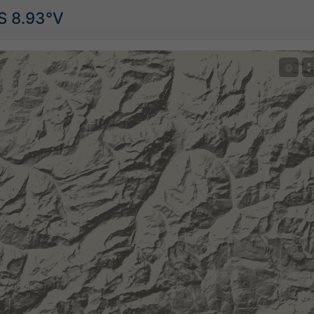
S 8.93°V
©