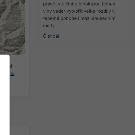
právě tyto činitele dokážou během
vlny veder vytvořit velké rozdíly v
tepelné pohodě i mezi sousedními
místy.
Číst dál
ybrané
ast.de
elné.