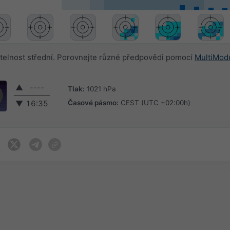
elnost střední. Porovnejte různé předpovědi pomocí
MultiMod
▲
----
Tlak:
1021 hPa
Časové pásmo:
CEST (UTC +02:00h)
▼
16:35