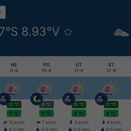
87°S 8.93°V
NE
PO
ÚT
ST
9-8
10-8
11-8
12-8
11 °C
9 °C
10 °C
11 °C
5 °C
5 °C
4 °C
4 °C
10 km/h
7 km/h
5 km/h
6 km/h
0-2 mm
0-5 mm
0-5 mm
0-5 mm