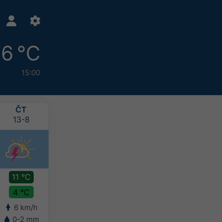
6 °C
15:00
ČT
PÁ
SO
NE
13-8
14-8
15-8
16-8
11 °C
11 °C
11 °C
9 °C
4 °C
5 °C
6 °C
5 °C
6 km/h
8 km/h
7 km/h
6 km/h
0-2 mm
0-2 mm
2-5 mm
5-10 mm