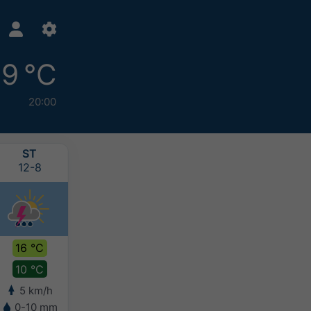
9 °C
20:00
ST
ČT
PÁ
SO
12-8
13-8
14-8
15-8
16 °C
17 °C
17 °C
15 °C
10 °C
12 °C
12 °C
11 °C
5 km/h
7 km/h
7 km/h
6 km/h
0-10 mm
-
-
5-10 mm