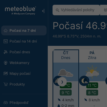
Počasí 46.
Počasí na 7 dní
46.99°S 8.75°V,
2504m n. m.
Počasí na 14 dní
Počasí dnes
ČT
PÁ
Dnes
Zítra
Webkamery
Mapy počasí
❯
Produkty
11 °C
11 °C
9 °C
8 °C
4 km/h
8 km/h
Předpověď
0-2 mm
-