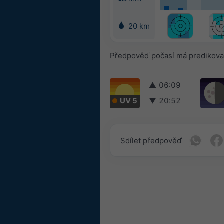
20 km
Předpověď počasí má predikovat
▲
06:09
UV 5
▼
20:52
Sdílet předpověď