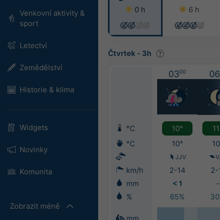
0 h
6 h
Venkovní aktivity &
sport
Letectví
Čtvrtek
-
3h
Zemědělství
03
00
06
Historie & klima
Widgets
°C
10°
11
°C
10°
10
Novinky
JJV
V
km/h
2-14
2-
Komunita
mm
< 1
-
%
65%
3
Zobrazit méně
mm