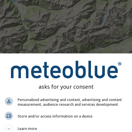
Mírný
Silné
Velmi silné
Kroupy
 46.99°S 8.75°V. Tato animace zobrazuje
srážkový radar
pro v
ěď na 2h
. Oranžové křížky označují blesky. Data poskytuje
nowc
trálii). Mrholení nebo slabé sněžení může být pro radar nevidit
asks for your consent
ódována od tyrkysové po červenou.
Personalised advertising and content, advertising and content
measurement, audience research and services development
počasí pro 46.99°S 8.75°V
Store and/or access information on a device
Learn more