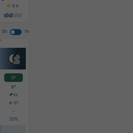
9 h
12 h
13 h
9 h
3h
1h
9°
8°
SV
4-11
-
20%