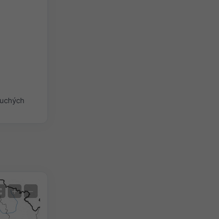
duchých
Satelit
+
−
Bez radaru
S radarem