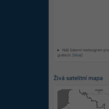
Náš 5denní meteogram pro 
grafech:
[Více]
Živá satelitní mapa