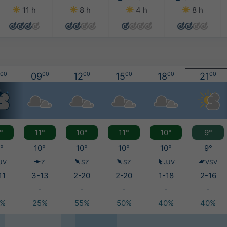
11 h
8 h
4 h
8 h
00
09
00
12
00
15
00
18
00
21
00
°
11°
10°
11°
10°
9°
°
10°
10°
10°
10°
9°
JV
Z
SZ
SZ
JJV
VSV
11
3-13
2-20
2-20
1-18
2-16
-
-
-
-
-
0%
25%
55%
50%
40%
40%