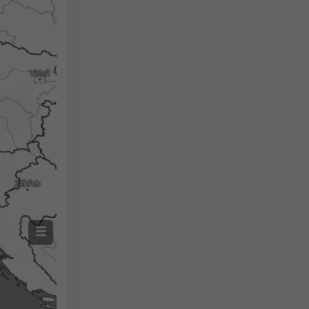
Naměřená teplota
Naměřené srážky
Screenshot
©