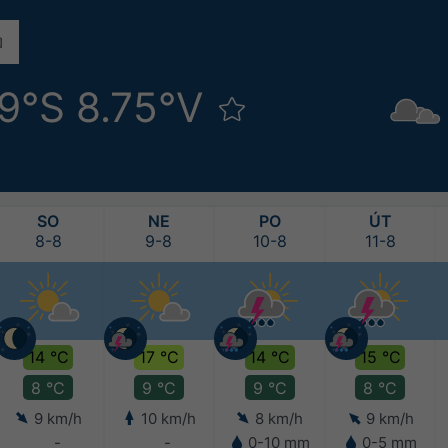
99°S 8.75°V
SO
NE
PO
ÚT
8-8
9-8
10-8
11-8
14 °C
17 °C
14 °C
15 °C
8 °C
9 °C
9 °C
8 °C
9 km/h
10 km/h
8 km/h
9 km/h
-
-
0-10 mm
0-5 mm