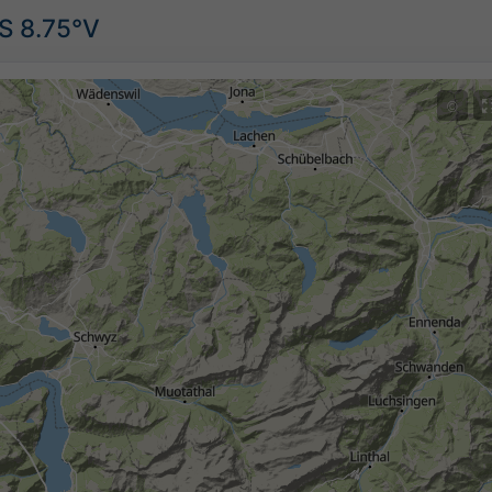
S 8.75°V
©