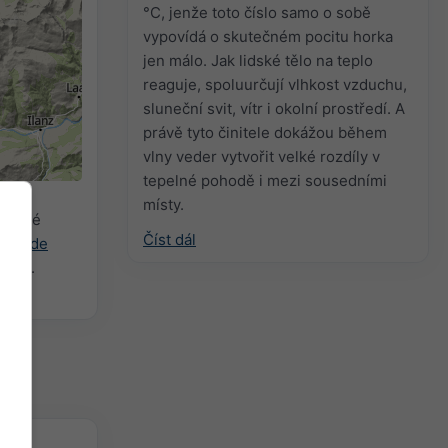
°C, jenže toto číslo samo o sobě
vypovídá o skutečném pocitu horka
jen málo. Jak lidské tělo na teplo
reaguje, spoluurčují vlhkost vzduchu,
sluneční svit, vítr i okolní prostředí. A
právě tyto činitele dokážou během
vlny veder vytvořit velké rozdíly v
tepelné pohodě i mezi sousedními
místy.
ybrané
Číst dál
ast.de
elné.