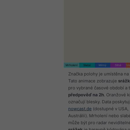
Mrholení
Slabé
Mírný
Silné
Ve
Značka polohy je umístěna na
Tato animace zobrazuje
srážk
pro vybrané časové období a 
předpověď na 2h
. Oranžové k
označují blesky. Data poskytu
nowcast.de
(dostupné v USA, 
Austrálii). Mrholení nebo sla
může být pro radar neviditeln
srážek
je barevně kódována 