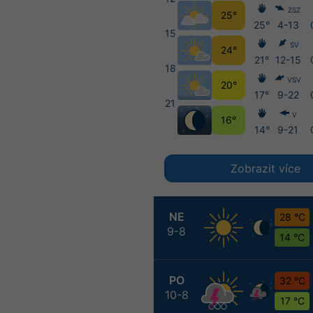
ZSZ
25°
25°
4-13
15
SV
24°
21°
12-15
18
VSV
20°
17°
9-22
21
V
16°
14°
9-21
Zobrazit více
NE
28 °C
9-8
14 °C
PO
32 °C
10-8
17 °C