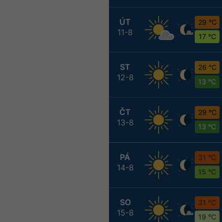
ÚT
29 °C
11-8
17 °C
ST
26 °C
12-8
13 °C
ČT
29 °C
13-8
13 °C
PÁ
31 °C
14-8
15 °C
SO
31 °C
15-8
19 °C