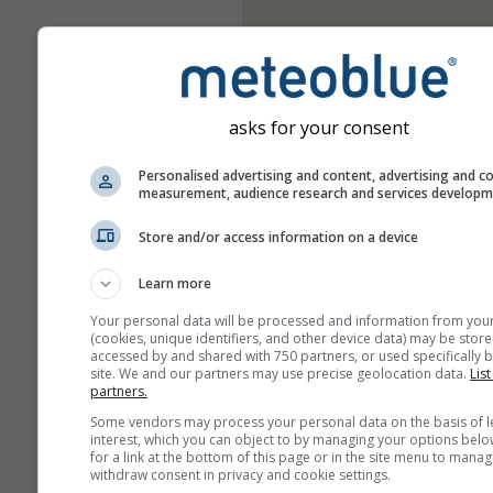
asks for your consent
Personalised advertising and content, advertising and c
measurement, audience research and services develop
Store and/or access information on a device
Learn more
Your personal data will be processed and information from you
(cookies, unique identifiers, and other device data) may be store
accessed by and shared with 750 partners, or used specifically b
site. We and our partners may use precise geolocation data.
List
partners.
Some vendors may process your personal data on the basis of l
interest, which you can object to by managing your options belo
for a link at the bottom of this page or in the site menu to manag
withdraw consent in privacy and cookie settings.