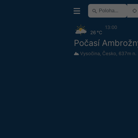
13:00
26 °C
Počasí Ambrožný
Vysočina
,
Česko
,
637m n.