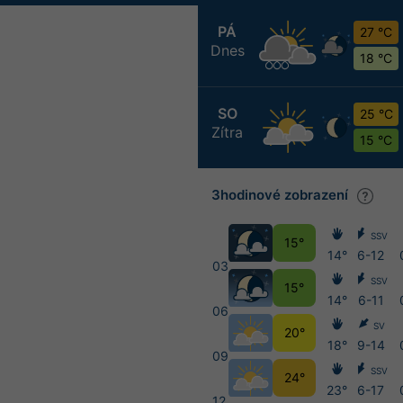
PÁ
27 °C
Dnes
18 °C
SO
25 °C
Zítra
15 °C
3hodinové zobrazení
SSV
15°
14°
6-12
03
SSV
15°
14°
6-11
06
SV
20°
18°
9-14
09
SSV
24°
23°
6-17
12