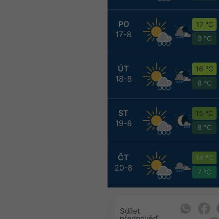
PO
17 °C
17-8
9 °C
ÚT
16 °C
18-8
8 °C
ST
15 °C
19-8
8 °C
ČT
14 °C
20-8
7 °C
Sdílet
předpověď