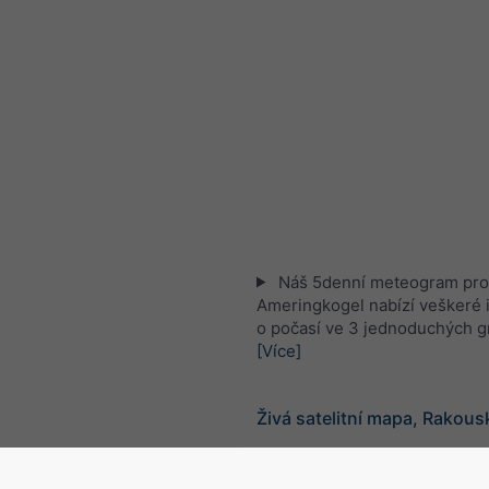
Náš 5denní meteogram pro
Ameringkogel nabízí veškeré 
o počasí ve 3 jednoduchých g
[Více]
Živá satelitní mapa, Rakous