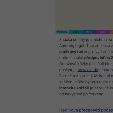
Mrholení
Slabé
Mírný
Silné
Ve
Značka polohy je umístěna na
Ameringkogel. Tato animace 
srážkový radar
pro vybrané 
období a také
předpověď na 
Oranžové křížky označují bles
poskytuje
nowcast.de
(dostup
Evropě a Austrálii). Mrholení 
sněžení může být pro radar ne
Intenzita srážek
je barevně 
od tyrkysové po červenou.
Hodinová předpověď počasí