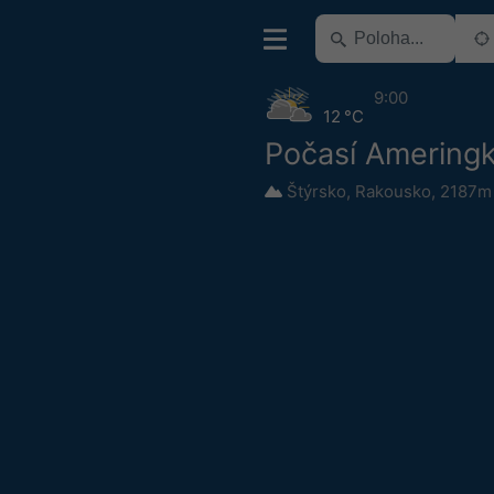
9:00
12 °C
Počasí Amering
Štýrsko
,
Rakousko
,
2187m 