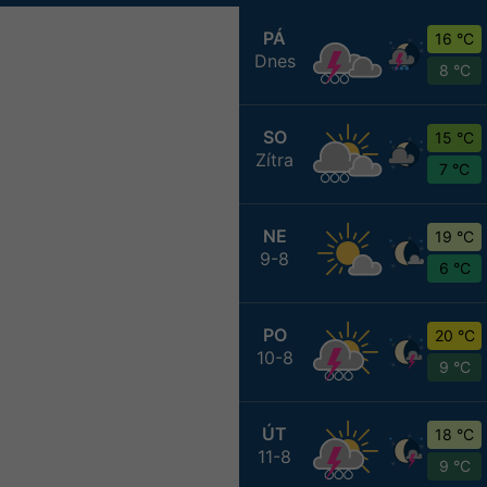
PÁ
16 °C
Dnes
8 °C
SO
15 °C
Zítra
7 °C
NE
19 °C
9-8
6 °C
PO
20 °C
10-8
9 °C
ÚT
18 °C
11-8
9 °C