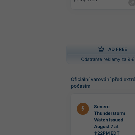
AD FREE
Odstraňte reklamy za 9 €
Oficiální varování před ext
počasím
Severe
Thunderstorm
Watch issued
August 7 at
1:22PM EDT