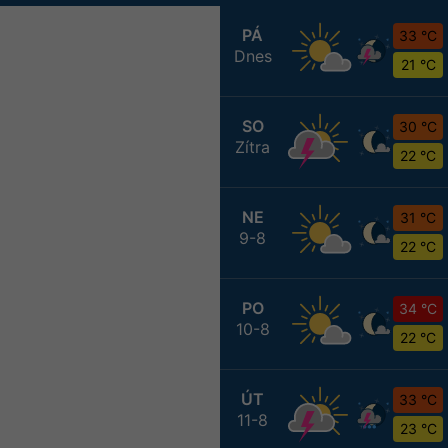
PÁ
33 °C
Dnes
21 °C
SO
30 °C
Zítra
22 °C
NE
31 °C
9-8
22 °C
PO
34 °C
10-8
22 °C
ÚT
33 °C
11-8
23 °C