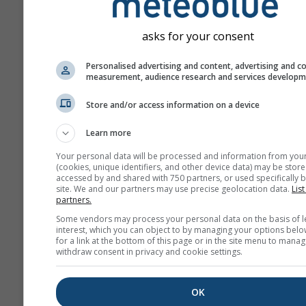
asks for your consent
Personalised advertising and content, advertising and c
measurement, audience research and services develop
Store and/or access information on a device
Learn more
Your personal data will be processed and information from you
(cookies, unique identifiers, and other device data) may be store
accessed by and shared with 750 partners, or used specifically b
site. We and our partners may use precise geolocation data.
List
partners.
Some vendors may process your personal data on the basis of l
interest, which you can object to by managing your options belo
for a link at the bottom of this page or in the site menu to manag
withdraw consent in privacy and cookie settings.
OK