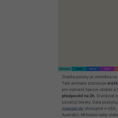
Mrholení
Slabé
Mírný
Silné
Ve
Značka polohy je umístěna na
Tato animace zobrazuje
srážk
pro vybrané časové období a 
předpověď na 2h
. Oranžové k
označují blesky. Data poskytu
nowcast.de
(dostupné v USA, 
Austrálii). Mrholení nebo sla