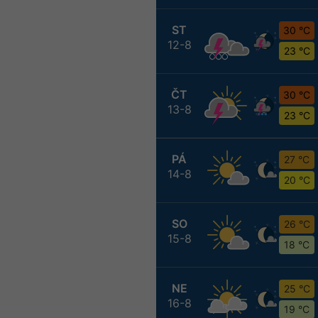
ST
30 °C
12-8
23 °C
ČT
30 °C
13-8
23 °C
PÁ
27 °C
14-8
20 °C
SO
26 °C
15-8
18 °C
NE
25 °C
16-8
19 °C