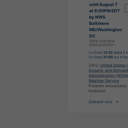
until August 7
at 9:00PM EDT
by NWS
Baltimore
MD/Washington
DC
Silná výstraha
před počasím
Od
Dnes
13:22
(před 3 
Do
Dnes
21:00
(za 4 ho
Zdroj:
United States: 
Oceanic and Atmosph
Administration (NOAA
Weather Service
Poslední aktualizace
hodinami
Zobrazit více