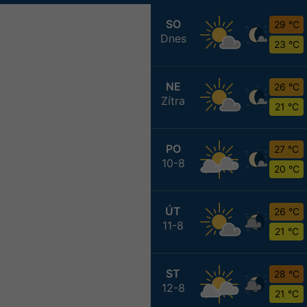
SO
29 °C
Dnes
23 °C
NE
26 °C
Zítra
21 °C
PO
27 °C
10-8
20 °C
ÚT
26 °C
11-8
21 °C
ST
28 °C
12-8
21 °C