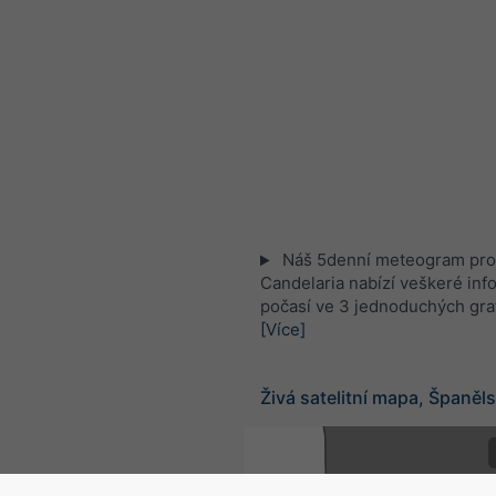
Náš 5denní meteogram pro
Candelaria nabízí veškeré inf
počasí ve 3 jednoduchých gra
[Více]
Živá satelitní mapa, Španěl