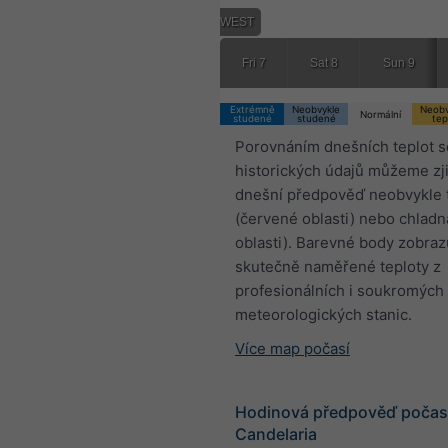
05:00 WEST
Fri 7
Sat 8
Sun 9
Extrémně
Neobvykle
Neobv
Normální
studené
studené
tep
Porovnáním dnešních teplot s
historických údajů můžeme zjis
dnešní předpověď neobvykle 
(červené oblasti) nebo chlad
oblasti). Barevné body zobraz
skutečně naměřené teploty z
profesionálních i soukromých
meteorologických stanic.
Více map počasí
Hodinová předpověď počasí
Candelaria