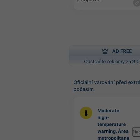
AD FREE
Odstraňte reklamy za 9 €
Oficiální varování před ext
počasím
Moderate
high-
temperature
warning. Área
Nad
metropolitana