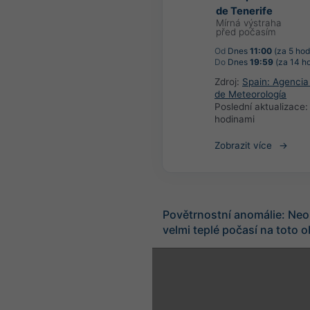
de Tenerife
Mírná výstraha
před počasím
Od
Dnes
11:00
(za 5 hod
Do
Dnes
19:59
(za 14 ho
Zdroj:
Spain: Agencia
de Meteorología
Poslední aktualizace
hodinami
Zobrazit více
Povětrnostní anomálie: Neo
velmi teplé počasí na toto 