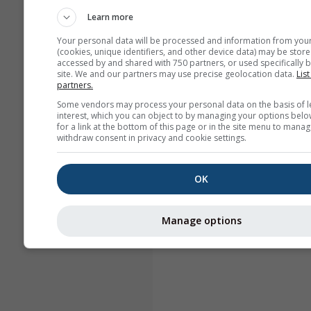
Learn more
Your personal data will be processed and information from you
(cookies, unique identifiers, and other device data) may be store
accessed by and shared with 750 partners, or used specifically b
site. We and our partners may use precise geolocation data.
List
partners.
Some vendors may process your personal data on the basis of l
interest, which you can object to by managing your options belo
for a link at the bottom of this page or in the site menu to manag
withdraw consent in privacy and cookie settings.
OK
Manage options