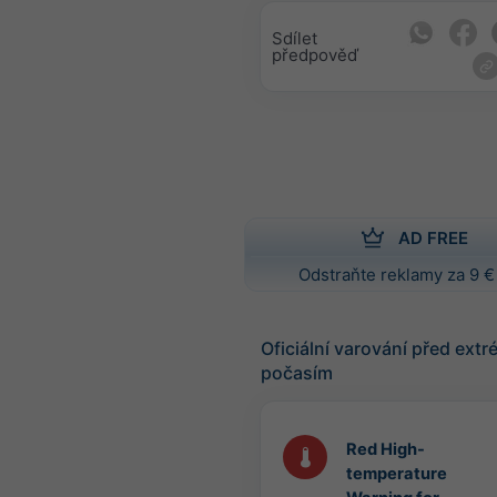
Sdílet
předpověď
AD FREE
Odstraňte reklamy za 9 €
Oficiální varování před ext
počasím
Red High-
temperature