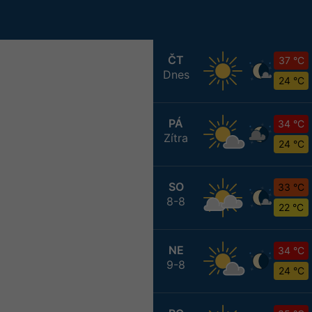
ČT
37 °C
Dnes
24 °C
PÁ
34 °C
Zítra
24 °C
SO
33 °C
8-8
22 °C
NE
34 °C
9-8
24 °C