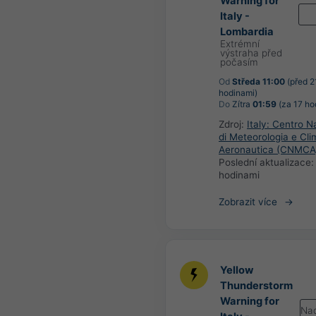
Warning for
Italy -
Lombardia
Extrémní
výstraha před
počasím
Od
Středa 11:00
(před 2
hodinami)
Do
Zítra
01:59
(za 17 ho
Zdroj:
Italy: Centro N
di Meteorologia e Cli
Aeronautica (CNMCA
Poslední aktualizace
hodinami
Zobrazit více
Yellow
Thunderstorm
Warning for
Nad