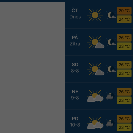
ČT
29 °C
Dnes
24 °C
PÁ
26 °C
Zítra
23 °C
SO
26 °C
8-8
23 °C
NE
26 °C
9-8
23 °C
PO
26 °C
10-8
23 °C