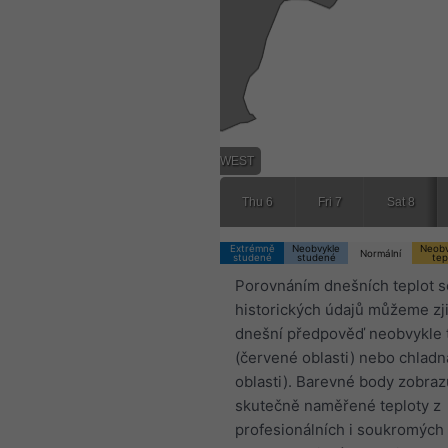
18:00 WEST
Thu 6
Fri 7
Sat 8
Extrémně
Neobvykle
Neobv
Normální
studené
studené
tep
Porovnáním dnešních teplot s
historických údajů můžeme zjis
dnešní předpověď neobvykle 
(červené oblasti) nebo chlad
oblasti). Barevné body zobraz
skutečně naměřené teploty z
profesionálních i soukromých