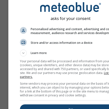
asks for your consent
Personalised advertising and content, advertising and c
measurement, audience research and services develop
Store and/or access information on a device
Learn more
Your personal data will be processed and information from you
(cookies, unique identifiers, and other device data) may be store
accessed by and shared with 750 partners, or used specifically b
site. We and our partners may use precise geolocation data.
List
partners.
Some vendors may process your personal data on the basis of l
interest, which you can object to by managing your options belo
for a link at the bottom of this page or in the site menu to manag
withdraw consent in privacy and cookie settings.