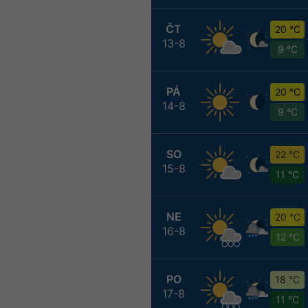
ČT
20 °C
13-8
9 °C
PÁ
20 °C
14-8
9 °C
SO
22 °C
15-8
11 °C
NE
20 °C
16-8
12 °C
PO
18 °C
17-8
11 °C