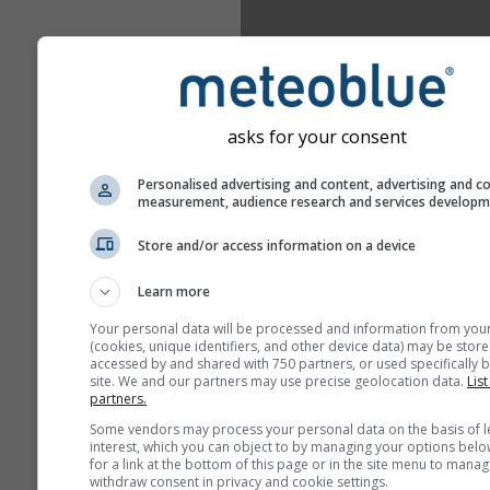
asks for your consent
Personalised advertising and content, advertising and c
measurement, audience research and services develop
Store and/or access information on a device
Learn more
Your personal data will be processed and information from you
(cookies, unique identifiers, and other device data) may be store
accessed by and shared with 750 partners, or used specifically b
site. We and our partners may use precise geolocation data.
List
partners.
Some vendors may process your personal data on the basis of l
interest, which you can object to by managing your options belo
for a link at the bottom of this page or in the site menu to manag
withdraw consent in privacy and cookie settings.