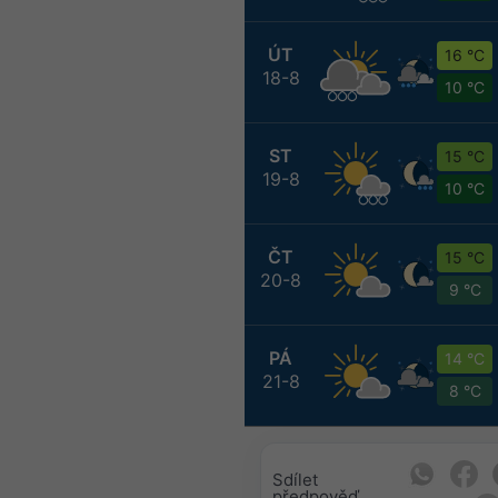
ÚT
16 °C
18-8
10 °C
ST
15 °C
19-8
10 °C
ČT
15 °C
20-8
9 °C
PÁ
14 °C
21-8
8 °C
Sdílet
předpověď