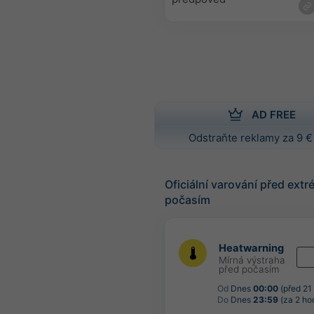
AD FREE
Odstraňte reklamy za 9 €
Oficiální varování před ext
počasím
Heatwarning
Mírná výstraha
před počasím
Od
Dnes
00:00
(před 21
Do
Dnes
23:59
(za 2 ho