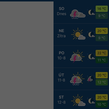
SO
16 °C
Dnes
9 °C
NE
20 °C
Zítra
9 °C
PO
22 °C
10-8
11 °C
ÚT
20 °C
11-8
12 °C
ST
20 °C
12-8
10 °C