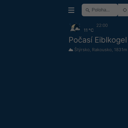
22:00
11 °C
Počasí Eiblkogel
Štýrsko
,
Rakousko
,
1831m 