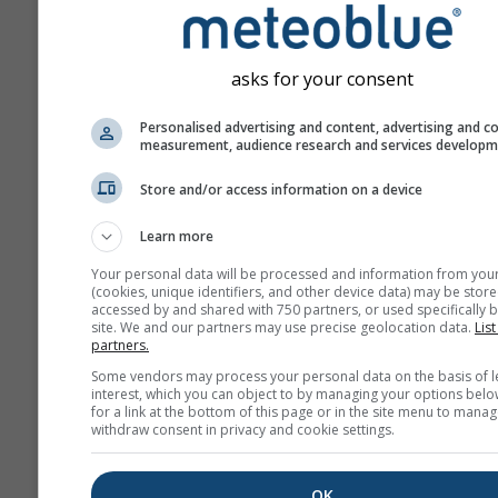
asks for your consent
Personalised advertising and content, advertising and c
measurement, audience research and services develop
Store and/or access information on a device
Learn more
Your personal data will be processed and information from you
(cookies, unique identifiers, and other device data) may be store
accessed by and shared with 750 partners, or used specifically b
site. We and our partners may use precise geolocation data.
List
partners.
Some vendors may process your personal data on the basis of l
interest, which you can object to by managing your options belo
for a link at the bottom of this page or in the site menu to manag
withdraw consent in privacy and cookie settings.
OK