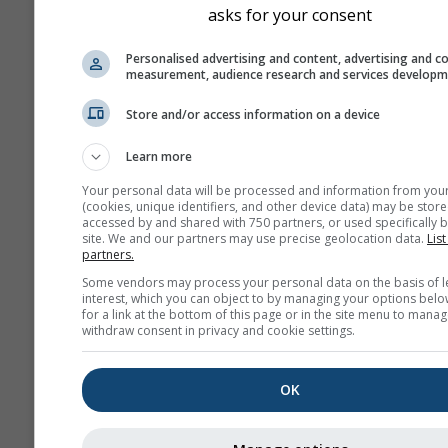
asks for your consent
Personalised advertising and content, advertising and c
measurement, audience research and services develop
Store and/or access information on a device
Learn more
Your personal data will be processed and information from you
(cookies, unique identifiers, and other device data) may be store
accessed by and shared with 750 partners, or used specifically b
site. We and our partners may use precise geolocation data.
List
partners.
Some vendors may process your personal data on the basis of l
interest, which you can object to by managing your options belo
for a link at the bottom of this page or in the site menu to manag
withdraw consent in privacy and cookie settings.
OK