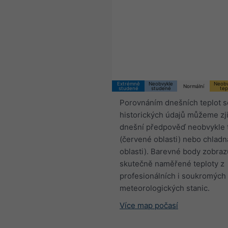
Extrémně
Neobvykle
Neobv
Normální
studené
studené
tep
Porovnáním dnešních teplot s
historických údajů můžeme zjis
dnešní předpověď neobvykle 
(červené oblasti) nebo chlad
oblasti). Barevné body zobraz
skutečně naměřené teploty z
profesionálních i soukromých
meteorologických stanic.
Více map počasí