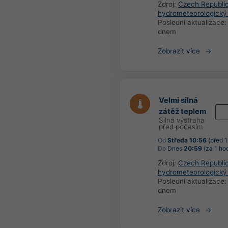
Zdroj:
Czech Republi
hydrometeorologický
Poslední aktualizace
dnem
Zobrazit více
Velmi silná
zátěž teplem
Silná výstraha
před počasím
Od
Středa 10:56
(před 
Do
Dnes
20:59
(za 1 ho
Zdroj:
Czech Republi
hydrometeorologický
Poslední aktualizace
dnem
Zobrazit více