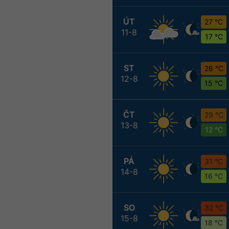
ÚT
27 °C
11-8
17 °C
ST
28 °C
12-8
15 °C
ČT
29 °C
13-8
12 °C
PÁ
31 °C
14-8
16 °C
SO
32 °C
15-8
18 °C