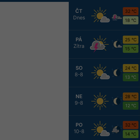
ČT
32 °C
Dnes
18 °C
PÁ
25 °C
Zítra
15 °C
SO
24 °C
8-8
13 °C
NE
28 °C
9-8
12 °C
PO
32 °C
10-8
14 °C