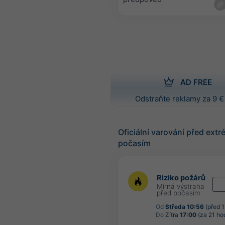
AD FREE
Odstraňte reklamy za 9 €
Oficiální varování před ext
počasím
Riziko požárů
Mírná výstraha
před počasím
Od
Středa 10:56
(před 
Do
Zítra
17:00
(za 21 ho