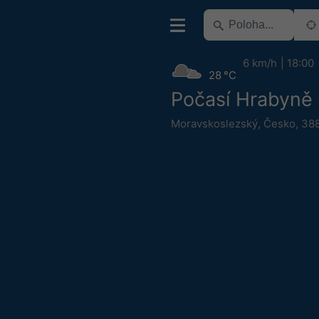
6 km/h
18:00
28 °C
Počasí Hrabyně
Moravskoslezský
,
Česko
,
388