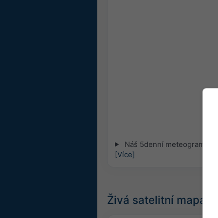
Náš 5denní meteogram pro L
[Více]
Živá satelitní mapa,