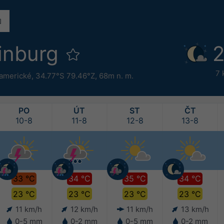
rinburg
2
7 
 americké
,
34.77°S 79.46°Z,
68m n. m.
PO
ÚT
ST
ČT
10-8
11-8
12-8
13-8
33 °C
34 °C
35 °C
34 °C
23 °C
23 °C
23 °C
23 °C
11 km/h
12 km/h
11 km/h
13 km/h
0-5 mm
0-2 mm
0-5 mm
0-2 mm