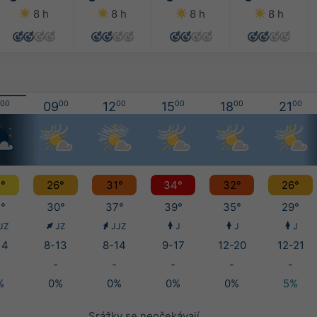
8 h
8 h
8 h
8 h
00
09
00
12
00
15
00
18
00
21
00
°
26°
31°
34°
32°
26°
°
30°
37°
39°
35°
29°
JZ
JZ
JJZ
J
J
J
14
8-13
8-14
9-17
12-20
12-21
-
-
-
-
-
%
0%
0%
0%
0%
5%
Srážky se neočekávají