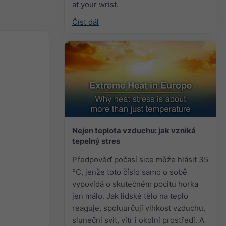
at your wrist.
Číst dál
Nejen teplota vzduchu: jak vzniká
tepelný stres
Předpověď počasí sice může hlásit 35
°C, jenže toto číslo samo o sobě
vypovídá o skutečném pocitu horka
jen málo. Jak lidské tělo na teplo
reaguje, spoluurčují vlhkost vzduchu,
sluneční svit, vítr i okolní prostředí. A