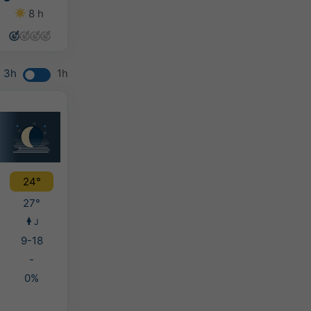
8 h
10 h
8 h
9 h
3h
1h
24°
27°
J
9-18
-
0%