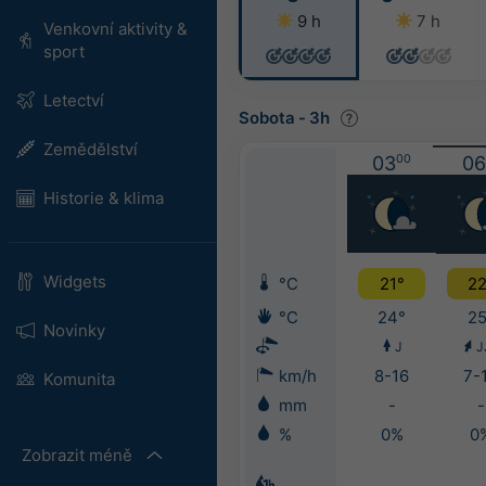
9 h
7 h
Venkovní aktivity &
sport
Letectví
Sobota
-
3h
Zemědělství
03
00
06
Historie & klima
Widgets
°C
21°
22
°C
24°
25
Novinky
J
J
km/h
8-16
7-
Komunita
mm
-
-
%
0%
0
Zobrazit méně