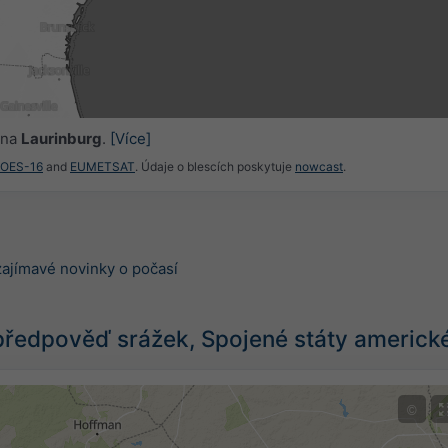
 na
Laurinburg
.
[Více]
GOES-16
and
EUMETSAT
. Údaje o blescích poskytuje
nowcast
.
zajímavé novinky o počasí
předpověď srážek, Spojené státy americk
©