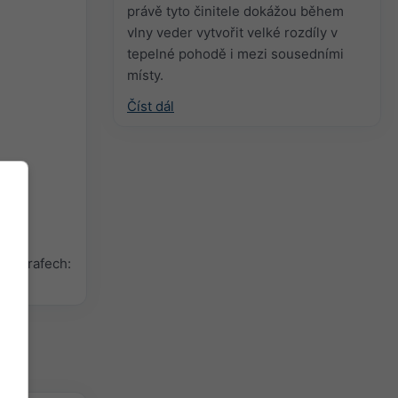
právě tyto činitele dokážou během
vlny veder vytvořit velké rozdíly v
tepelné pohodě i mezi sousedními
místy.
Číst dál
ch grafech: