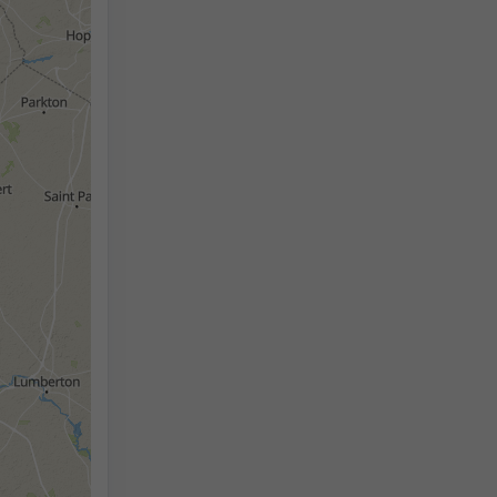
2h
18h
24h