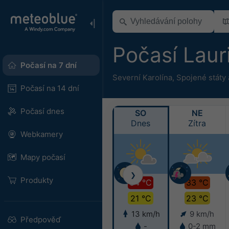
Počasí Lau
Počasí na 7 dní
Severní Karolína
,
Spojené státy
Počasí na 14 dní
Počasí dnes
SO
NE
Dnes
Zítra
Webkamery
Mapy počasí
❯
Produkty
34 °C
33 °C
21 °C
23 °C
13 km/h
9 km/h
Předpověď
-
0-2 mm