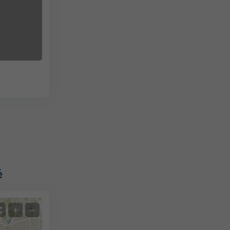
é
+
−