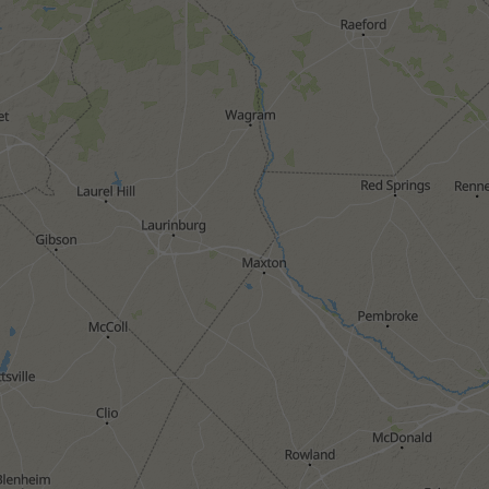
1h
3h
6h
9h
1