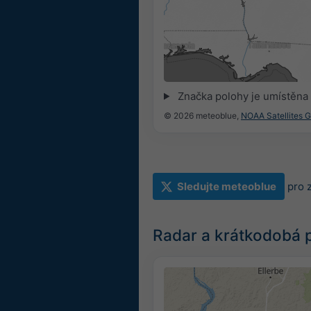
Značka polohy je umístěna
© 2026 meteoblue,
NOAA Satellites 
Sledujte meteoblue
pro 
Radar a krátkodobá 