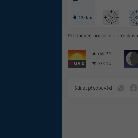
20 km
Předpověď počasí má predikova
▲
06:31
UV 9
▼
20:15
Sdílet předpověď