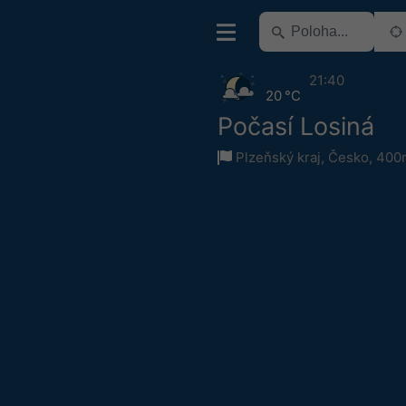
21:40
20 °C
Počasí Losiná
Plzeňský kraj
,
Česko
,
400m