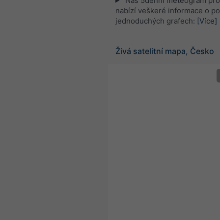
Náš 5denní meteogram pro
nabízí veškeré informace o po
jednoduchých grafech:
[Více]
Živá satelitní mapa, Česko