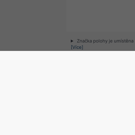
Značka polohy je umístěna
[Více]
© 2026 meteoblue,
NOAA Satellites 
EUMETSAT
. Údaje o blescích poskyt
Sledujte meteobl
pro zajímavé novinky o 
Radar a krátkodobá předpo
Česko