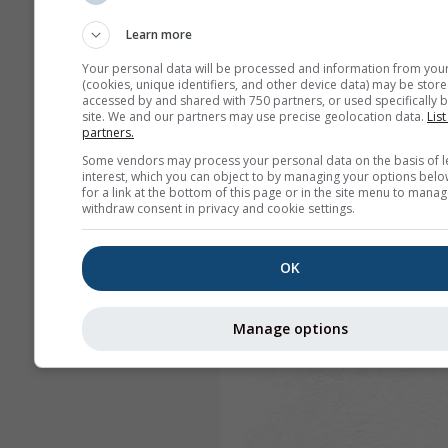
Learn more
Your personal data will be processed and information from you
(cookies, unique identifiers, and other device data) may be store
accessed by and shared with 750 partners, or used specifically b
site. We and our partners may use precise geolocation data.
List
partners.
Some vendors may process your personal data on the basis of l
interest, which you can object to by managing your options belo
for a link at the bottom of this page or in the site menu to manag
withdraw consent in privacy and cookie settings.
OK
Manage options