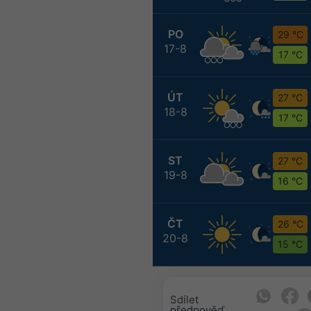
PO
29 °C
17-8
17 °C
ÚT
27 °C
18-8
17 °C
ST
27 °C
19-8
16 °C
ČT
26 °C
20-8
15 °C
Sdílet
předpověď