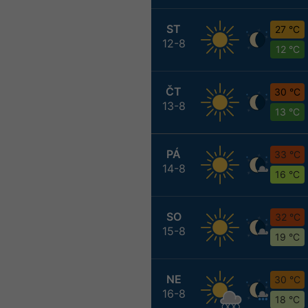
ST
27 °C
12-8
12 °C
ČT
30 °C
13-8
13 °C
PÁ
33 °C
14-8
16 °C
SO
32 °C
15-8
19 °C
NE
30 °C
16-8
18 °C