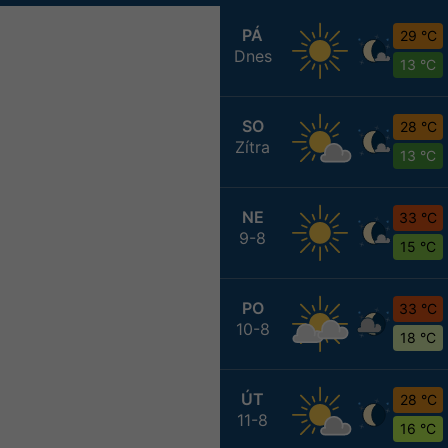
PÁ
29 °C
Dnes
13 °C
SO
28 °C
Zítra
13 °C
NE
33 °C
9-8
15 °C
PO
33 °C
10-8
18 °C
ÚT
28 °C
11-8
16 °C