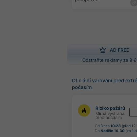
AD FREE
Odstraňte reklamy za 9 €
Oficiální varování před ext
počasím
Riziko požárů
Mírná výstraha
před počasím
Od
Dnes
10:28
(před 12 
Do
Neděle 16:30
(za 1 d