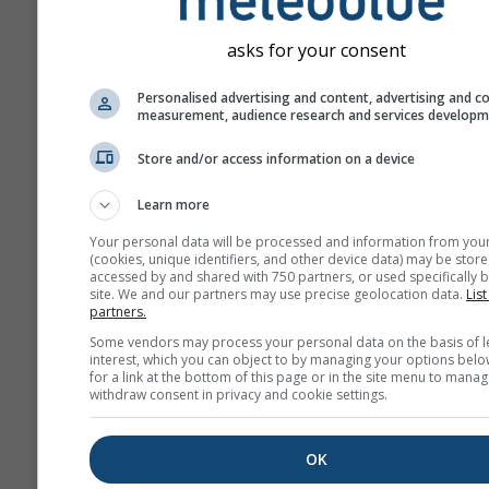
asks for your consent
Personalised advertising and content, advertising and c
measurement, audience research and services develop
Store and/or access information on a device
Learn more
Your personal data will be processed and information from you
(cookies, unique identifiers, and other device data) may be store
accessed by and shared with 750 partners, or used specifically b
site. We and our partners may use precise geolocation data.
List
partners.
Some vendors may process your personal data on the basis of l
interest, which you can object to by managing your options belo
for a link at the bottom of this page or in the site menu to manag
withdraw consent in privacy and cookie settings.
OK