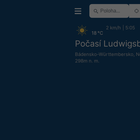
2 km/h
5:05
18 °C
Počasí Ludwigs
Bádensko-Württembersko
,
N
298m n. m.