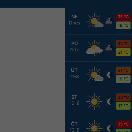
NE
35 °C
Dnes
18 °C
PO
33 °C
Zítra
21 °C
ÚT
31 °C
11-8
19 °C
ST
32 °C
12-8
17 °C
ČT
35 °C
13-8