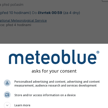
a před počasím
před 10 hodinami)
Do
čtvrtek 00:59
(za 4 dny)
ational Meteorological Service
ace:
před 4 hodinami
temperature Warning (Degree 3/4) - Slovenia /
řed počasím
asks for your consent
(před 4 hodinami)
Do
Dnes
21:59
(za 10 hodin)
Personalised advertising and content, advertising and content
measurement, audience research and services development
ational Meteorological Service
ace:
před 4 hodinami
Store and/or access information on a device
Learn more