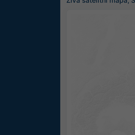
Živá satelitní mapa, 