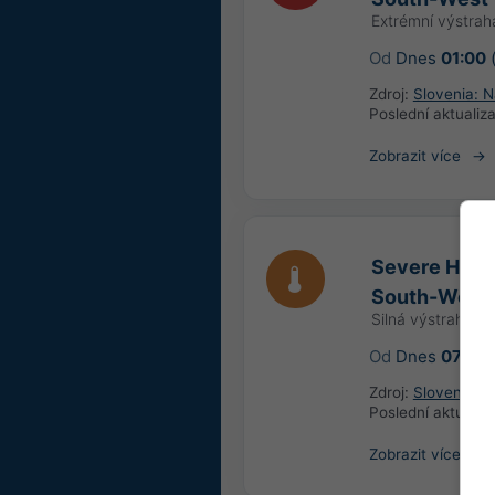
Extrémní výstrah
Od
Dnes
01:00
(
Zdroj:
Slovenia: N
Poslední aktualiz
Zobrazit více
Severe High 
South-West
Silná výstraha p
Od
Dnes
07:00
Zdroj:
Slovenia: N
Poslední aktualiz
Zobrazit více