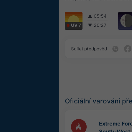
▲
05:54
UV 7
▼
20:27
Sdílet předpověď
Oficiální varování p
Extreme Fore
South-West