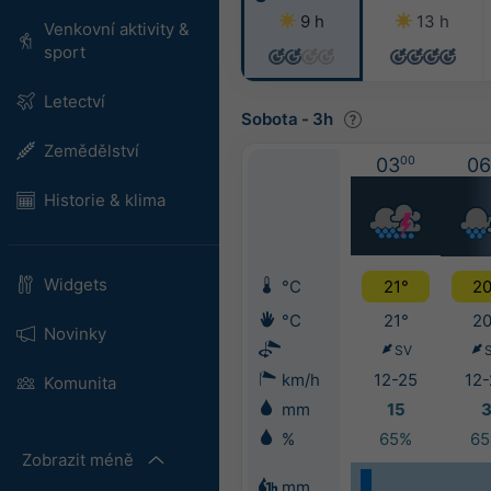
9 h
13 h
Venkovní aktivity &
sport
Letectví
Sobota
-
3h
Zemědělství
03
00
06
Historie & klima
Widgets
°C
21°
20
°C
21°
20
Novinky
SV
km/h
12-25
12-
Komunita
mm
15
%
65%
6
Zobrazit méně
mm