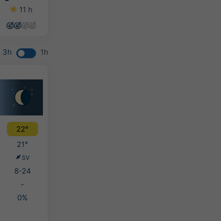
11 h
14 h
14 h
12 h
3h
1h
22°
21°
SV
8-24
-
0%