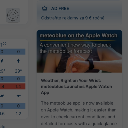
AD FREE
Odstraňte reklamy za 9 € ročně
1
00
0
0
29°
29°
0
0
Weather, Right on Your Wrist:
meteoblue Launches Apple Watch
1.4
1.4
App
The meteoblue app is now available
0
0
on Apple Watch, making it easier than
1.6
1.2
ever to check current conditions and
detailed forecasts with a quick glance
elu
.