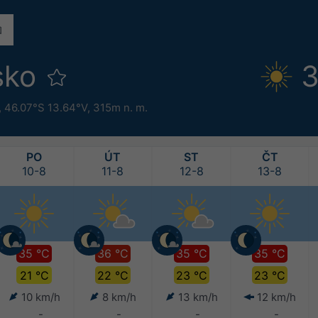
sko
3
,
46.07°S 13.64°V,
315m n. m.
PO
ÚT
ST
ČT
10-8
11-8
12-8
13-8
35 °C
36 °C
35 °C
35 °C
21 °C
22 °C
23 °C
23 °C
10 km/h
8 km/h
13 km/h
12 km/h
-
-
-
-