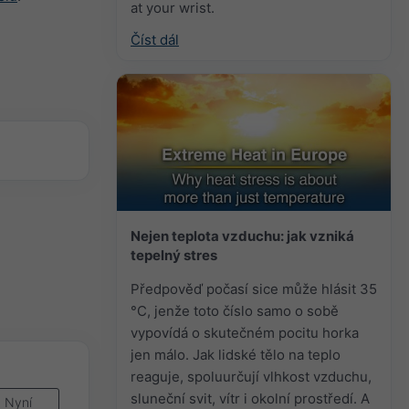
at your wrist.
Číst dál
Nejen teplota vzduchu: jak vzniká
tepelný stres
Předpověď počasí sice může hlásit 35
°C, jenže toto číslo samo o sobě
vypovídá o skutečném pocitu horka
jen málo. Jak lidské tělo na teplo
reaguje, spoluurčují vlhkost vzduchu,
sluneční svit, vítr i okolní prostředí. A
Nyní