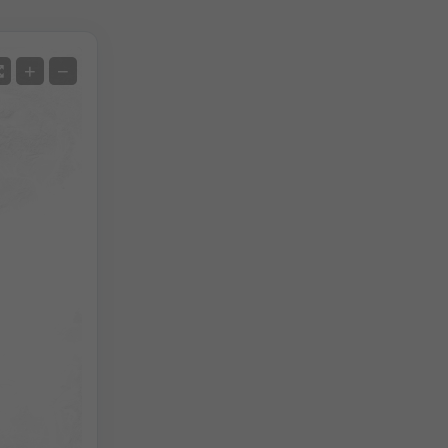
Satelit
+
−
Bez radaru
S radarem
Naměřená teplota
Naměřené srážky
Screenshot
©