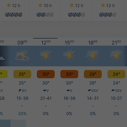
12 h
10 h
12 h
13 h
00
09
00
12
00
15
00
18
00
21
00
°
25°
30°
30°
29°
24°
°
25°
30°
30°
28°
24°
SV
SV
V
V
VSV
VSV
28
15-36
21-41
16-36
14-31
10-27
3
-
-
-
-
-
5%
20%
0%
0%
0%
0%