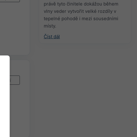
právě tyto činitele dokážou během
vlny veder vytvořit velké rozdíly v
tepelné pohodě i mezi sousedními
místy.
Číst dál
Nyní