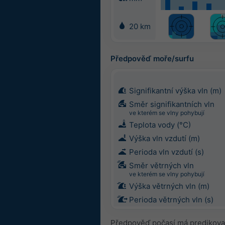
20 km
Předpověď moře/surfu
Signifikantní výška vln (m)
Směr signifikantních vln
ve kterém se vlny pohybují
Teplota vody (°C)
Výška vln vzdutí (m)
Perioda vln vzdutí (s)
Směr větrných vln
ve kterém se vlny pohybují
Výška větrných vln (m)
Perioda větrných vln (s)
Předpověď počasí má predikovat