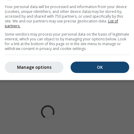
Your personal data will be processed and information from your device
(cookies, unique identifiers, and other device data) may be stored by,
accessed by and shared with 750 partners, or used specifically by this
 počasí pro Morsko
site. We and our partners may use precise geolocation data.
List of
partners.
Some vendors may process your personal data on the basis of legitimate
interest, which you can object to by managing your options below. Look
for a link at the bottom of this page or in the site menu to manage or
withdraw consent in privacy and cookie settings.
Manage options
OK