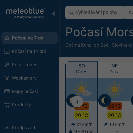
Počasí Mor
Počasí na 7 dní
Občina Kanal ob Soči
,
Slovinsko
Počasí na 14 dní
Počasí dnes
SO
NE
Dnes
Zítra
Webkamery
Mapy počasí
❯
Produkty
31 °C
33 °C
20 °C
20 °C
21 km/h
10 km/h
Předpověď
10-20 mm
-