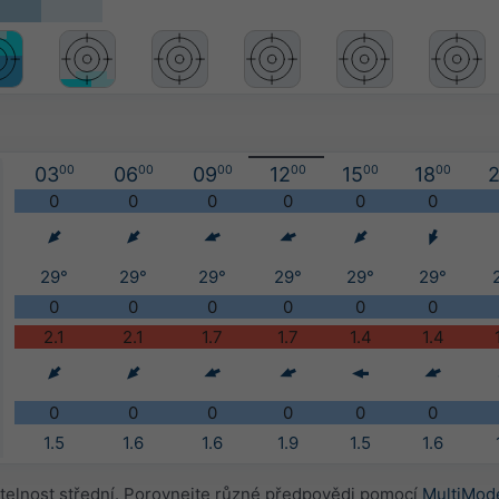
03
00
06
00
09
00
12
00
15
00
18
00
2
0
0
0
0
0
0
29°
29°
29°
29°
29°
29°
0
0
0
0
0
0
2.1
2.1
1.7
1.7
1.4
1.4
0
0
0
0
0
0
1.5
1.6
1.6
1.9
1.5
1.6
elnost střední. Porovnejte různé předpovědi pomocí
MultiMod