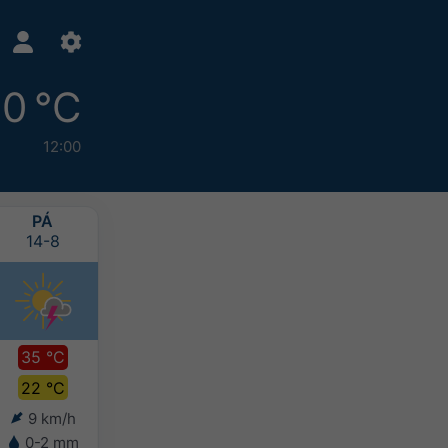
0 °C
12:00
PÁ
SO
NE
PO
14-8
15-8
16-8
17-8
35 °C
35 °C
34 °C
32 °C
22 °C
22 °C
23 °C
22 °C
9 km/h
9 km/h
9 km/h
5 km/h
0-2 mm
-
-
>20 mm