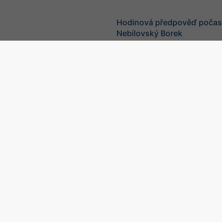
Hodinová předpověď počasí
Nebílovský Borek