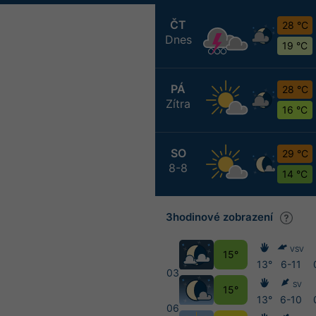
ČT
28 °C
Dnes
19 °C
PÁ
28 °C
Zítra
16 °C
SO
29 °C
8-8
14 °C
3hodinové zobrazení
VSV
15°
13°
6-11
03
SV
15°
13°
6-10
06