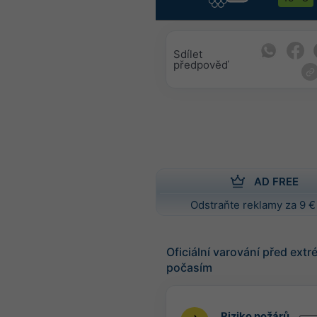
Sdílet
předpověď
AD FREE
Odstraňte reklamy za 9 €
Oficiální varování před ext
počasím
Riziko požárů