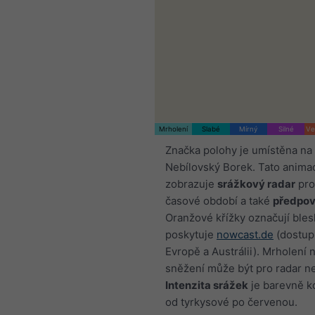
Mrholení
Slabé
Mírný
Silné
Ve
Značka polohy je umístěna na
Nebílovský Borek. Tato anima
zobrazuje
srážkový radar
pro
časové období a také
předpov
Oranžové křížky označují bles
poskytuje
nowcast.de
(dostup
Evropě a Austrálii). Mrholení 
sněžení může být pro radar ne
Intenzita srážek
je barevně 
od tyrkysové po červenou.