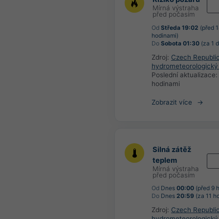
Mírná výstraha
před počasím
Od
Středa 19:02
(před 
hodinami)
Do
Sobota 01:30
(za 1 
Zdroj:
Czech Republi
hydrometeorologický
Poslední aktualizace
hodinami
Zobrazit více
Silná zátěž
teplem
Mírná výstraha
před počasím
Od
Dnes
00:00
(před 9 
Do
Dnes
20:59
(za 11 h
Zdroj:
Czech Republi
hydrometeorologický