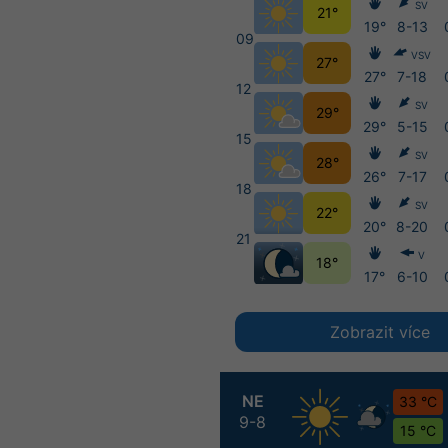
SV
21°
19°
8-13
09
VSV
27°
27°
7-18
12
SV
29°
29°
5-15
15
SV
28°
26°
7-17
18
SV
22°
20°
8-20
21
V
18°
17°
6-10
Zobrazit více
NE
33 °C
9-8
15 °C