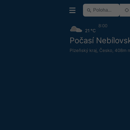
8:00
21 °C
Počasí Nebílovs
Plzeňský kraj
,
Česko
,
408m n