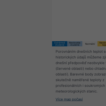
Extrémně
Neobvykle
Neobv
Normální
studené
studené
tep
Porovnáním dnešních teplot s
historických údajů můžeme zjis
dnešní předpověď neobvykle 
(červené oblasti) nebo chlad
oblasti). Barevné body zobraz
skutečně naměřené teploty z
profesionálních i soukromých
meteorologických stanic.
Více map počasí