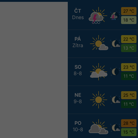
ČT
27 °C
Dnes
18 °C
PÁ
22 °C
Zítra
13 °C
SO
23 °C
8-8
11 °C
NE
25 °C
9-8
11 °C
PO
28 °C
10-8
15 °C