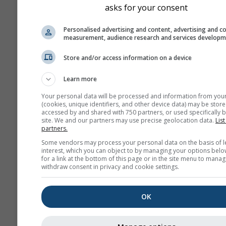
asks for your consent
Personalised advertising and content, advertising and c
measurement, audience research and services develop
Store and/or access information on a device
Learn more
Your personal data will be processed and information from you
(cookies, unique identifiers, and other device data) may be store
accessed by and shared with 750 partners, or used specifically b
site. We and our partners may use precise geolocation data.
List
partners.
Some vendors may process your personal data on the basis of l
interest, which you can object to by managing your options belo
for a link at the bottom of this page or in the site menu to manag
withdraw consent in privacy and cookie settings.
OK