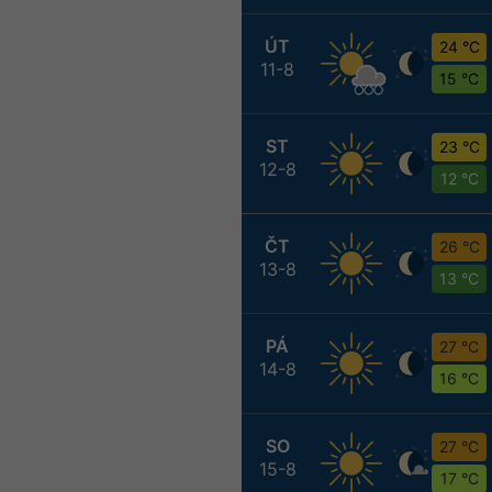
ÚT
24 °C
11-8
15 °C
ST
23 °C
12-8
12 °C
ČT
26 °C
13-8
13 °C
PÁ
27 °C
14-8
16 °C
SO
27 °C
15-8
17 °C