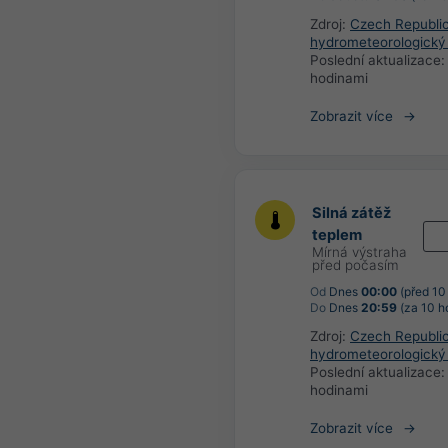
Zdroj:
Czech Republi
hydrometeorologický
Poslední aktualizace
hodinami
Zobrazit více
Silná zátěž
teplem
Mírná výstraha
před počasím
Od
Dnes
00:00
(před 10
Do
Dnes
20:59
(za 10 h
Zdroj:
Czech Republi
hydrometeorologický
Poslední aktualizace
hodinami
Zobrazit více