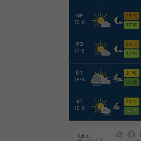
NE
26 °C
16-8
17 °C
PO
24 °C
17-8
17 °C
ÚT
21 °C
18-8
15 °C
ST
20 °C
19-8
14 °C
Sdílet
předpověď