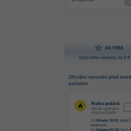
AD FREE
Odstraňte reklamy za 9 €
Oficiální varování před ext
počasím
Riziko požárů
Mírná výstraha
před počasím
Od
Středa 19:02
(před 
hodinami)
Do
Sobota 01:30
(za 1 