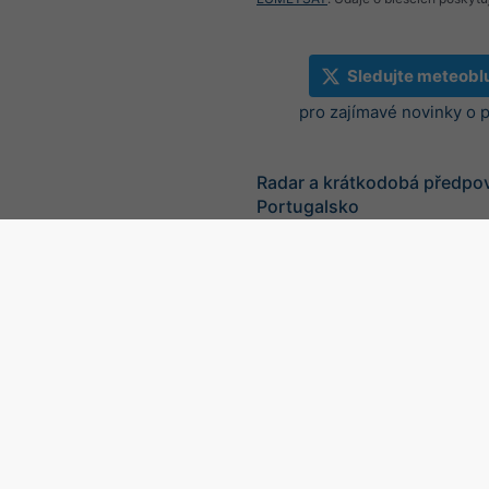
Sledujte meteobl
pro zajímavé novinky o 
Radar a krátkodobá předpo
Portugalsko
©