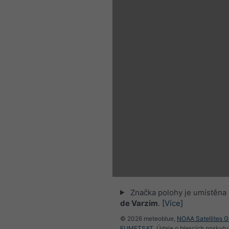
Značka polohy je umístěna
de Varzim
.
[Více]
© 2026 meteoblue,
NOAA Satellites 
EUMETSAT
. Údaje o blescích poskyt