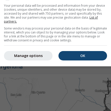
Your personal data will be processed and information from your device
(cookies, unique identifiers, and other device data) may be stored by,
accessed by and shared with 750 partners, or used specifically by this
site. We and our partners may use precise geolocation data.
List of
partners.
Some vendors may process your personal data on the basis of legitimate
interest, which you can object to by managing your options below. Look
for a link at the bottom of this page or in the site menu to manage or
Parque Luro nabízí veškeré informace o počasí ve 3 jednoduc
withdraw consent in privacy and cookie settings.
Manage options
OK
Argentina