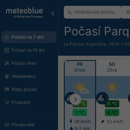
Počasí Par
Počasí na 7 dní
La Pampa
,
Argentina
,
36.91°J 64
Počasí na 14 dní
Počasí dnes
PÁ
SO
Dnes
Zítra
Webkamery
Mapy počasí
❯
Produkty
13 °C
11 °C
1 °C
4 °C
28 km/h
33 km/h
Předpověď
0-2 mm
-