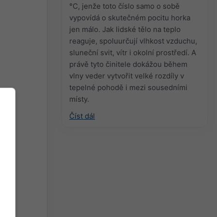
°C, jenže toto číslo samo o sobě
vypovídá o skutečném pocitu horka
jen málo. Jak lidské tělo na teplo
reaguje, spoluurčují vlhkost vzduchu,
sluneční svit, vítr i okolní prostředí. A
právě tyto činitele dokážou během
vlny veder vytvořit velké rozdíly v
tepelné pohodě i mezi sousedními
místy.
Číst dál