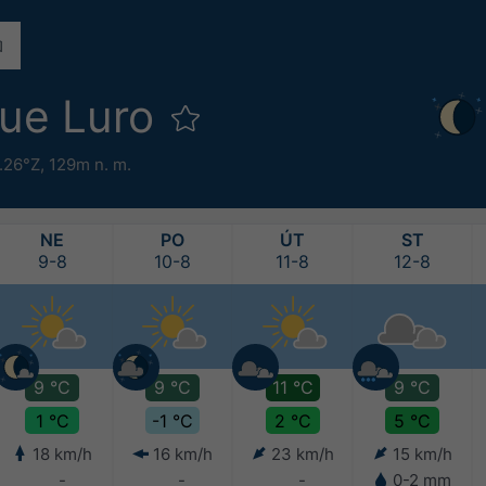
que Luro
.26°Z,
129m n. m.
NE
PO
ÚT
ST
9-8
10-8
11-8
12-8
9 °C
9 °C
11 °C
9 °C
1 °C
-1 °C
2 °C
5 °C
18 km/h
16 km/h
23 km/h
15 km/h
-
-
-
0-2 mm