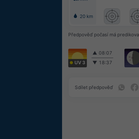
20 km
Předpověď počasí má predikova
▲
08:07
UV 3
▼
18:37
Sdílet předpověď