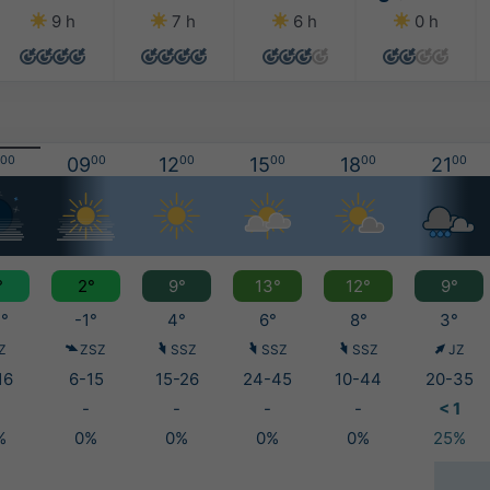
9 h
7 h
6 h
0 h
00
09
00
12
00
15
00
18
00
21
00
°
2°
9°
13°
12°
9°
°
-1°
4°
6°
8°
3°
Z
ZSZ
SSZ
SSZ
SSZ
JZ
16
6-15
15-26
24-45
10-44
20-35
-
-
-
-
< 1
%
0%
0%
0%
0%
25%