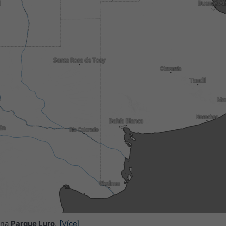
 na
Parque Luro
.
[Více]