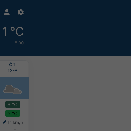
1 °C
6:00
ČT
PÁ
SO
NE
13-8
14-8
15-8
16-8
9 °C
12 °C
12 °C
13 °C
5 °C
4 °C
7 °C
8 °C
11 km/h
17 km/h
16 km/h
11 km/h
-
-
2-5 mm
10-20 mm