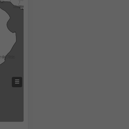
Screenshot
©