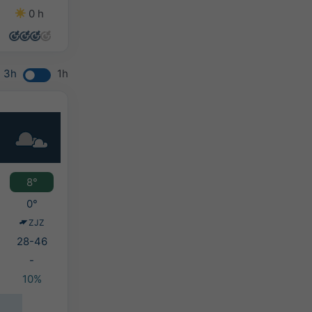
0 h
7 h
2 h
0 h
3h
1h
8°
0°
ZJZ
28-46
-
10%