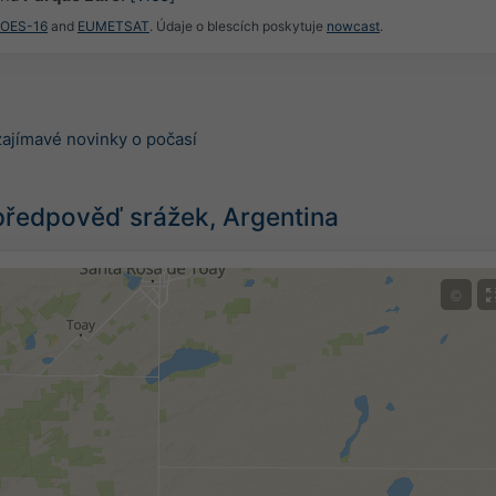
GOES-16
and
EUMETSAT
. Údaje o blescích poskytuje
nowcast
.
zajímavé novinky o počasí
předpověď srážek, Argentina
©