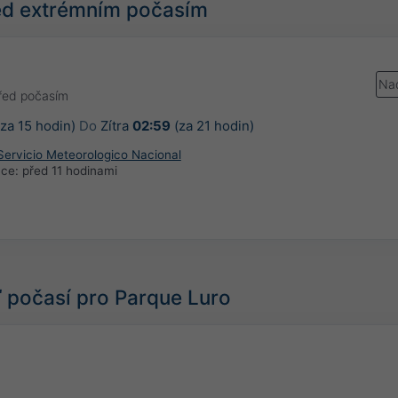
řed extrémním počasím
Nad
řed počasím
za 15 hodin)
Do
Zítra
02:59
(za 21 hodin)
Servicio Meteorologico Nacional
ace:
před 11 hodinami
počasí pro Parque Luro