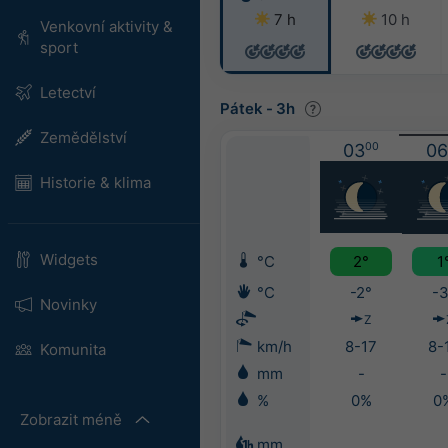
7 h
10 h
Venkovní aktivity &
sport
Letectví
Pátek
-
3h
Zemědělství
03
00
06
Historie & klima
Widgets
°C
2°
1
°C
-2°
-3
Novinky
Z
km/h
8-17
8-
Komunita
mm
-
-
%
0%
0
Zobrazit méně
mm