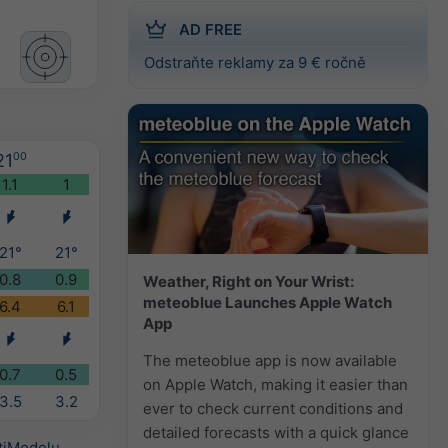
AD FREE
Odstraňte reklamy za 9 € ročně
21
00
1.1
1
21°
21°
0.8
0.9
Weather, Right on Your Wrist:
meteoblue Launches Apple Watch
6.4
6.1
App
The meteoblue app is now available
0.7
0.5
on Apple Watch, making it easier than
3.5
3.2
ever to check current conditions and
detailed forecasts with a quick glance
tiModelu
.