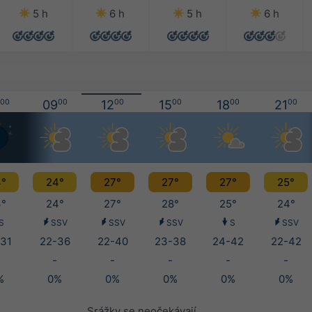
5 h
6 h
5 h
6 h
00
09
00
12
00
15
00
18
00
21
00
°
24°
27°
27°
27°
25°
°
24°
27°
28°
25°
24°
S
SSV
SSV
SSV
S
SSV
31
22-36
22-40
23-38
24-42
22-42
-
-
-
-
-
%
0%
0%
0%
0%
0%
Srážky se neočekávají