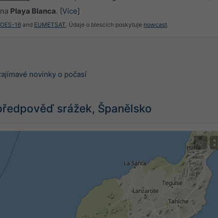
 na
Playa Blanca
.
[Více]
GOES-16
and
EUMETSAT
. Údaje o blescích poskytuje
nowcast
.
zajímavé novinky o počasí
předpověď srážek, Španělsko
©