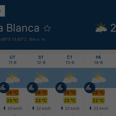
a Blanca
2
8.86°S 13.83°Z,
16m n. m.
ÚT
ST
ČT
PÁ
11-8
12-8
13-8
14-8
28 °C
28 °C
29 °C
28 °C
23 °C
23 °C
23 °C
23 °C
20 km/h
22 km/h
22 km/h
23 km/h
-
-
-
-