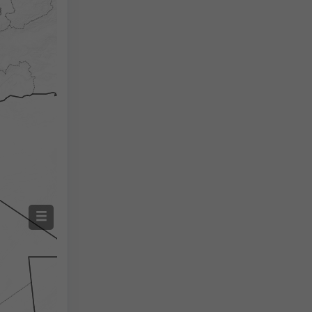
Naměřené srážky
Screenshot
©
2h
18h
24h