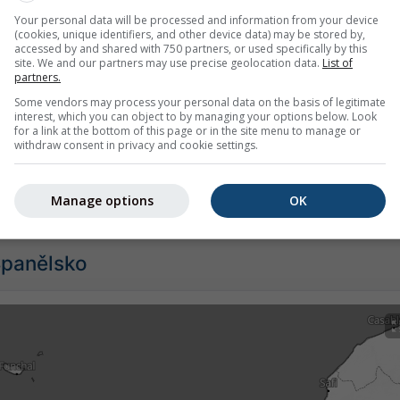
Your personal data will be processed and information from your device
(cookies, unique identifiers, and other device data) may be stored by,
accessed by and shared with 750 partners, or used specifically by this
site. We and our partners may use precise geolocation data.
List of
partners.
Some vendors may process your personal data on the basis of legitimate
interest, which you can object to by managing your options below. Look
for a link at the bottom of this page or in the site menu to manage or
withdraw consent in privacy and cookie settings.
Playa Blanca nabízí veškeré informace o počasí ve 3 jednoduc
Manage options
OK
 Španělsko