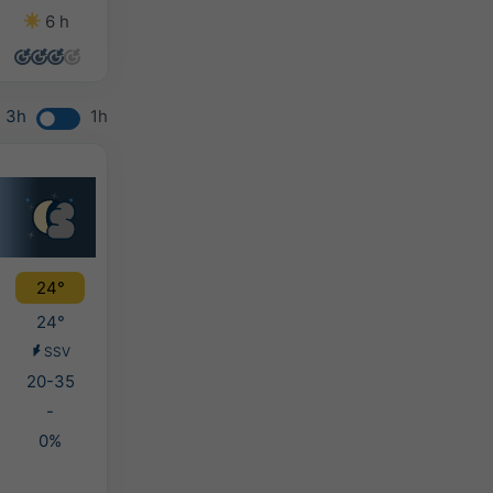
6 h
0 h
4 h
11 h
3h
1h
24°
24°
SSV
20-35
-
0%