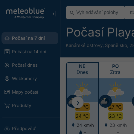
Počasí Play
Počasí na 7 dní
Kanárské ostrovy
,
Španělsko
,
2
Počasí na 14 dní
Počasí dnes
NE
PO
Dnes
Zítra
Webkamery
Mapy počasí
❯
Produkty
27 °C
27 °C
24 °C
23 °C
24 km/h
23 km/h
Předpověď
-
-