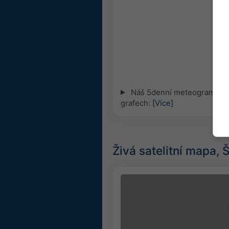
Náš 5denní meteogram pro 
grafech:
[Více]
Živá satelitní mapa,