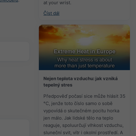
at your wrist.
Číst dál
Nejen teplota vzduchu: jak vzniká
tepelný stres
Předpověď počasí sice může hlásit 35
°C, jenže toto číslo samo o sobě
vypovídá o skutečném pocitu horka
jen málo. Jak lidské tělo na teplo
reaguje, spoluurčují vlhkost vzduchu,
sluneční svit, vítr i okolní prostředí. A