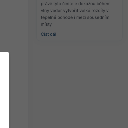
právě tyto činitele dokážou během
vlny veder vytvořit velké rozdíly v
tepelné pohodě i mezi sousedními
místy.
Číst dál