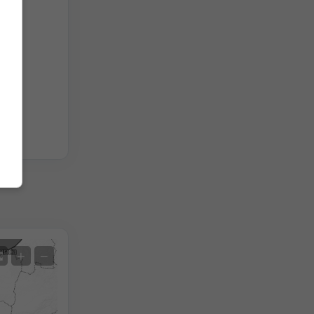
hých
Satelit
+
−
Bez radaru
S radarem
Naměřená teplota