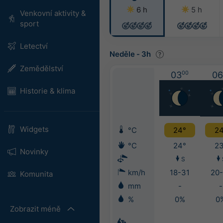
6 h
5 h
Venkovní aktivity &
sport
Letectví
Neděle
-
3h
Zemědělství
03
00
06
Historie & klima
Widgets
°C
24°
24
°C
24°
23
Novinky
S
km/h
18-31
20-
Komunita
mm
-
-
%
0%
0
Zobrazit méně