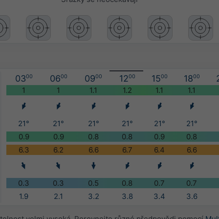
03
00
06
00
09
00
12
00
15
00
18
00
1
1
1.1
1.2
1.1
1.1
21°
21°
21°
21°
21°
21°
0.9
0.9
0.8
0.8
0.9
0.8
6.3
6.2
6.6
6.7
6.4
6.6
0.3
0.3
0.5
0.8
0.7
0.7
1.9
2.1
3.2
3.8
3.4
3.6
telnost velmi vysoká. Porovnejte různé předpovědi pomocí
Mul