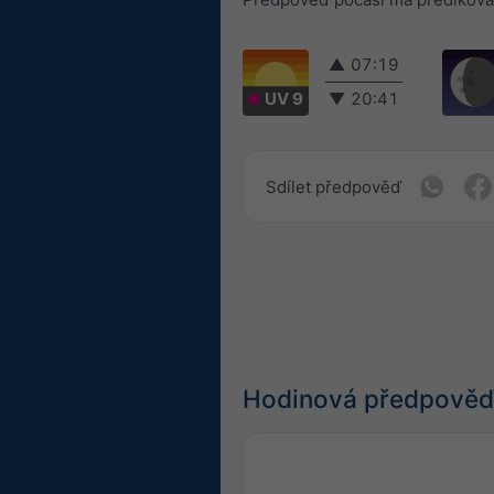
▲
07:19
UV 9
▼
20:41
Sdílet předpověď
Hodinová předpověď 