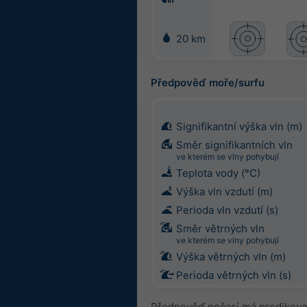
20 km
Předpověď moře/surfu
Signifikantní výška vln (m)
Směr signifikantních vln
ve kterém se vlny pohybují
Teplota vody (°C)
Výška vln vzdutí (m)
Perioda vln vzdutí (s)
Směr větrných vln
ve kterém se vlny pohybují
Výška větrných vln (m)
Perioda větrných vln (s)
Předpověď počasí má predikova