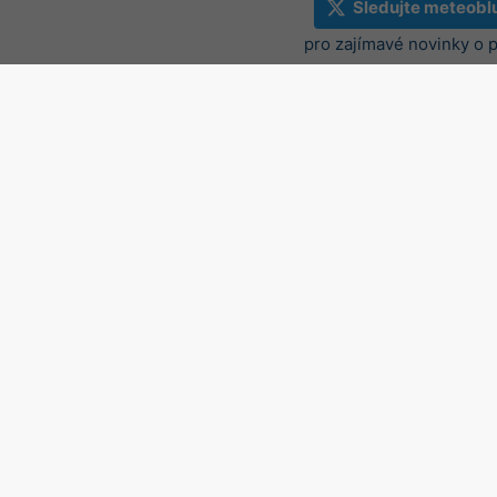
Sledujte meteobl
pro zajímavé novinky o 
Radar a krátkodobá předpo
Španělsko
©