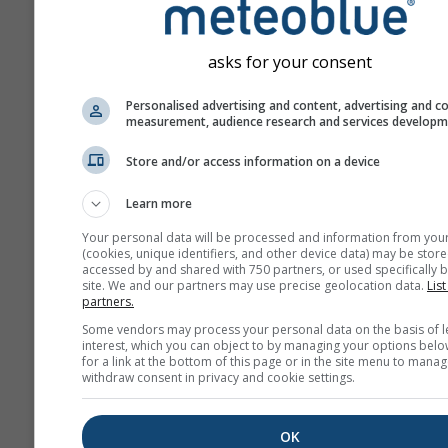
asks for your consent
Personalised advertising and content, advertising and c
measurement, audience research and services develop
Store and/or access information on a device
Learn more
Your personal data will be processed and information from you
(cookies, unique identifiers, and other device data) may be store
accessed by and shared with 750 partners, or used specifically b
site. We and our partners may use precise geolocation data.
List
partners.
Some vendors may process your personal data on the basis of l
interest, which you can object to by managing your options belo
for a link at the bottom of this page or in the site menu to manag
withdraw consent in privacy and cookie settings.
OK