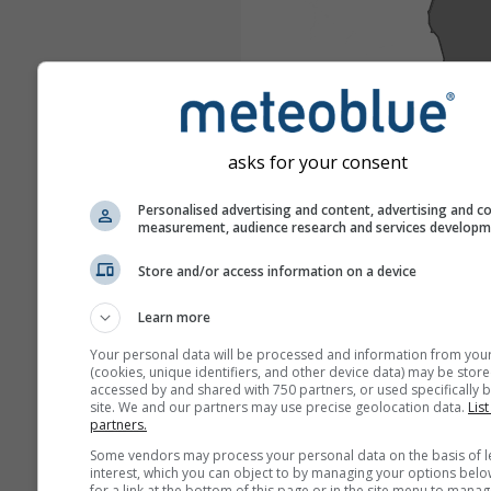
asks for your consent
Personalised advertising and content, advertising and c
measurement, audience research and services develop
Store and/or access information on a device
Learn more
Your personal data will be processed and information from you
(cookies, unique identifiers, and other device data) may be store
accessed by and shared with 750 partners, or used specifically b
site. We and our partners may use precise geolocation data.
List
partners.
Some vendors may process your personal data on the basis of l
interest, which you can object to by managing your options belo
for a link at the bottom of this page or in the site menu to manag