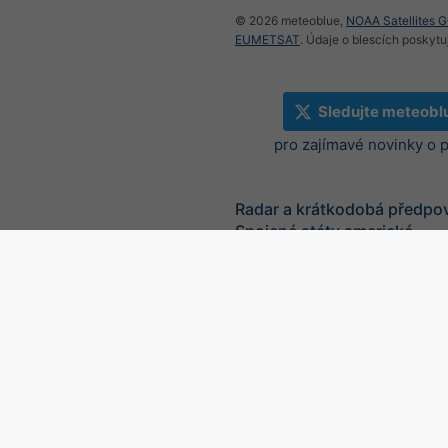
© 2026 meteoblue,
NOAA Satellites 
EUMETSAT
. Údaje o blescích poskyt
Sledujte meteobl
pro zajímavé novinky o 
Radar a krátkodobá předpo
Spojené státy americké
©