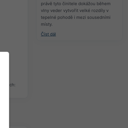
právě tyto činitele dokážou během
vlny veder vytvořit velké rozdíly v
tepelné pohodě i mezi sousedními
místy.
Číst dál
grafech: