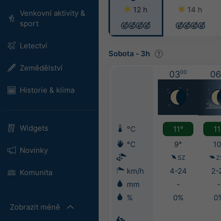
12 h
14 h
Venkovní aktivity &
sport
Letectví
Sobota
-
3h
Zemědělství
03
00
06
Historie & klima
Widgets
°C
11°
11
°C
9°
10
Novinky
SZ
Z
km/h
4-24
2-
Komunita
mm
-
-
%
0%
0
Zobrazit méně