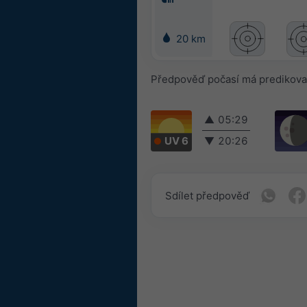
20 km
Předpověď počasí má predikova
▲
05:29
UV 6
▼
20:26
Sdílet předpověď