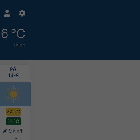
16 °C
19:00
PÁ
SO
NE
PO
14-8
15-8
16-8
17-8
24 °C
27 °C
25 °C
22 °C
11 °C
14 °C
16 °C
15 °C
9 km/h
9 km/h
7 km/h
8 km/h
-
-
-
-