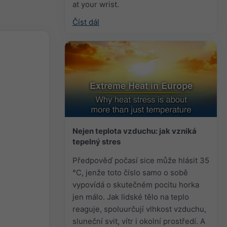
at your wrist.
Číst dál
Nejen teplota vzduchu: jak vzniká
tepelný stres
Předpověď počasí sice může hlásit 35
°C, jenže toto číslo samo o sobě
vypovídá o skutečném pocitu horka
jen málo. Jak lidské tělo na teplo
reaguje, spoluurčují vlhkost vzduchu,
sluneční svit, vítr i okolní prostředí. A