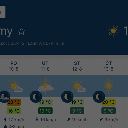
omy
sko
,
50.24°S 16.89°V,
807m n. m.
PO
ÚT
ST
ČT
10-8
11-8
12-8
13-8
28 °C
19 °C
19 °C
20 °C
16 °C
10 °C
9 °C
9 °C
17 km/h
16 km/h
10 km/h
9 km/h
0-2 mm
-
-
-