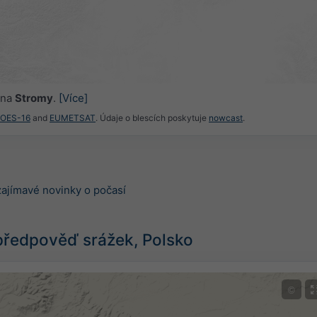
 na
Stromy
.
[Více]
GOES-16
and
EUMETSAT
. Údaje o blescích poskytuje
nowcast
.
zajímavé novinky o počasí
předpověď srážek, Polsko
©