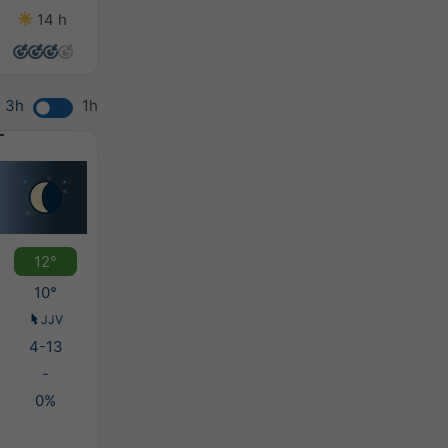
14 h
14 h
12 h
7 h
3h
1h
12°
10°
JJV
4-13
-
0%