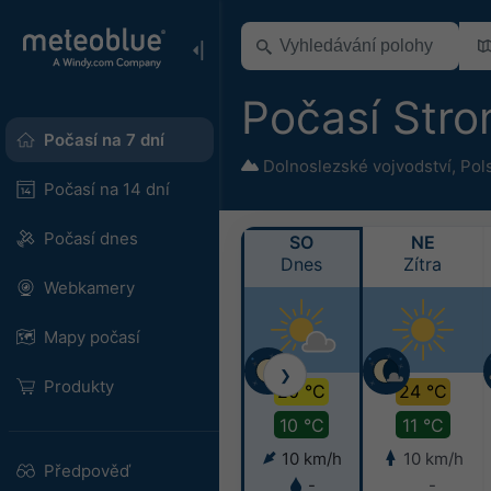
Počasí Str
Počasí na 7 dní
Dolnoslezské vojvodství
,
Pol
Počasí na 14 dní
Počasí dnes
SO
NE
Dnes
Zítra
Webkamery
Mapy počasí
❯
Produkty
20 °C
24 °C
10 °C
11 °C
10 km/h
10 km/h
Předpověď
-
-