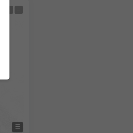
Satelit
+
−
Bez radaru
S radarem
Naměřená teplota
Naměřené srážky
Screenshot
©