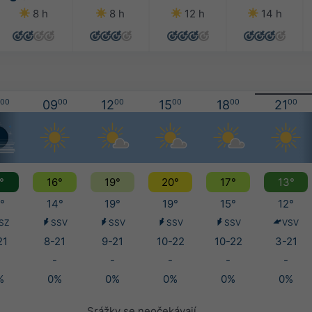
8 h
8 h
12 h
14 h
00
09
00
12
00
15
00
18
00
21
00
°
16°
19°
20°
17°
13°
°
14°
19°
19°
15°
12°
SZ
SSV
SSV
SSV
SSV
VSV
21
8-21
9-21
10-22
10-22
3-21
-
-
-
-
-
%
0%
0%
0%
0%
0%
Srážky se neočekávají