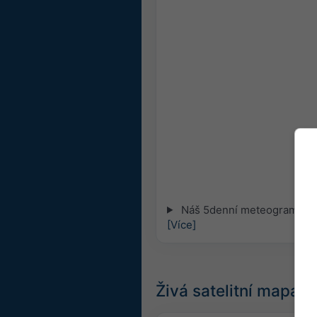
Náš 5denní meteogram pro 
[Více]
Živá satelitní mapa, 