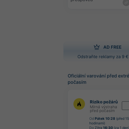
AD FREE
Odstraňte reklamy za 9 €
Oficiální varování před ext
počasím
Riziko požárů
Mírná výstraha
před počasím
Od
Pátek 10:28
(před 15
hodinami)
Do
Zítra
16:30
(za 1 den