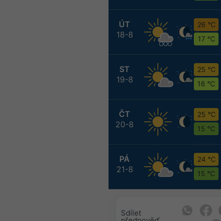
ÚT
26 °C
18-8
17 °C
ST
25 °C
19-8
16 °C
ČT
25 °C
20-8
15 °C
PÁ
24 °C
21-8
15 °C
Sdílet
předpověď