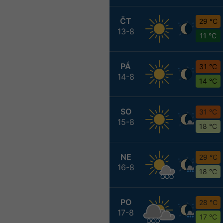
ČT
29 °C
13-8
11 °C
PÁ
31 °C
14-8
14 °C
SO
31 °C
15-8
18 °C
NE
29 °C
16-8
18 °C
PO
28 °C
17-8
17 °C