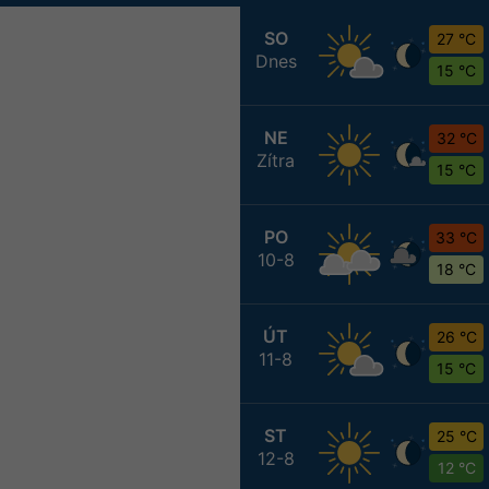
SO
27 °C
Dnes
15 °C
NE
32 °C
Zítra
15 °C
PO
33 °C
10-8
18 °C
ÚT
26 °C
11-8
15 °C
ST
25 °C
12-8
12 °C