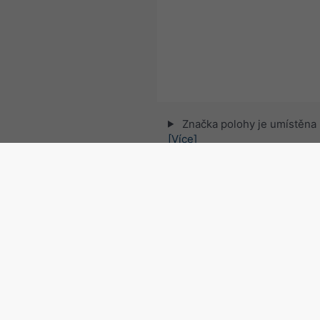
Značka polohy je umístěna
[Více]
© 2026 meteoblue,
NOAA Satellites 
EUMETSAT
. Údaje o blescích poskyt
Sledujte meteobl
pro zajímavé novinky o 
Radar a krátkodobá předpo
Česko