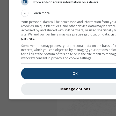
Store and/or access information on a device
Learn more
Your personal data will be processed and information from you
(cookies, unique identifiers, and other device data) may be store
accessed by and shared with 750 partners, or used specifically b
site. We and our partners may use precise geolocation data.
List
partners.
Some vendors may process your personal data on the basis of l
interest, which you can object to by managing your options belo
for a link at the bottom of this page or in the site menu to manag
withdraw consent in privacy and cookie settings.
OK
Manage options