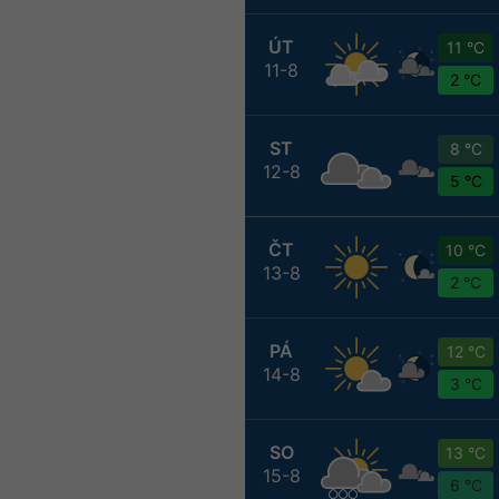
ÚT
11 °C
11-8
2 °C
ST
8 °C
12-8
5 °C
ČT
10 °C
13-8
2 °C
PÁ
12 °C
14-8
3 °C
SO
13 °C
15-8
6 °C