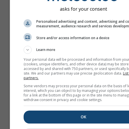
asks for your consent
Personalised advertising and content, advertising and c
measurement, audience research and services develop
Store and/or access information on a device
Learn more
Your personal data will be processed and information from you
(cookies, unique identifiers, and other device data) may be store
accessed by and shared with 750 partners, or used specifically b
site. We and our partners may use precise geolocation data.
List
partners.
Some vendors may process your personal data on the basis of l
interest, which you can object to by managing your options belo
for a link at the bottom of this page or in the site menu to manag
withdraw consent in privacy and cookie settings.
OK