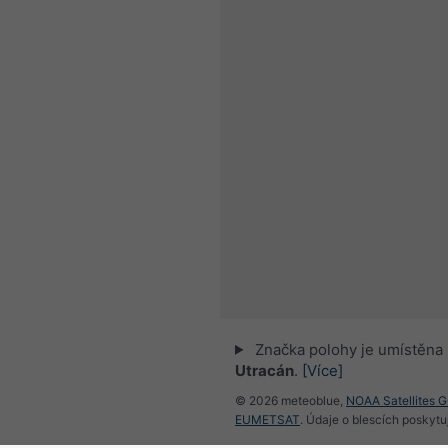
Značka polohy je umístěna
Utracán
.
[Více]
© 2026 meteoblue,
NOAA Satellites 
EUMETSAT
. Údaje o blescích poskyt