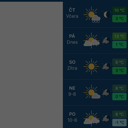
ČT
10 °C
Včera
3 °C
PÁ
13 °C
Dnes
1 °C
SO
9 °C
Zítra
3 °C
NE
8 °C
9-8
0 °C
PO
8 °C
10-8
-1 °C