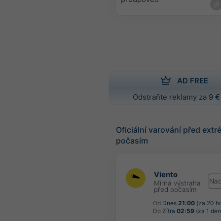
AD FREE
Odstraňte reklamy za 9 €
Oficiální varování před ext
počasím
Viento
Nad
Mírná výstraha
před počasím
Od
Dnes
21:00
(za 20 h
Do
Zítra
02:59
(za 1 den