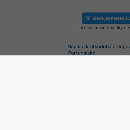
Sledujte meteobl
pro zajímavé novinky o 
Radar a krátkodobá předpo
Portugalsko
©