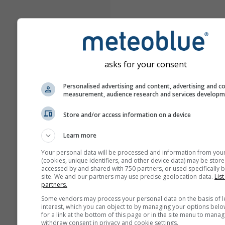
asks for your consent
Personalised advertising and content, advertising and c
measurement, audience research and services develop
Store and/or access information on a device
Learn more
Your personal data will be processed and information from you
(cookies, unique identifiers, and other device data) may be store
accessed by and shared with 750 partners, or used specifically b
site. We and our partners may use precise geolocation data.
List
partners.
Some vendors may process your personal data on the basis of l
interest, which you can object to by managing your options belo
for a link at the bottom of this page or in the site menu to manag
withdraw consent in privacy and cookie settings.