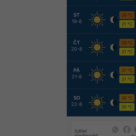
ST
29 °C
19-8
21 °C
ČT
28 °C
20-8
21 °C
PÁ
27 °C
21-8
21 °C
SO
26 °C
22-8
20 °C
Sdílet
předpověď