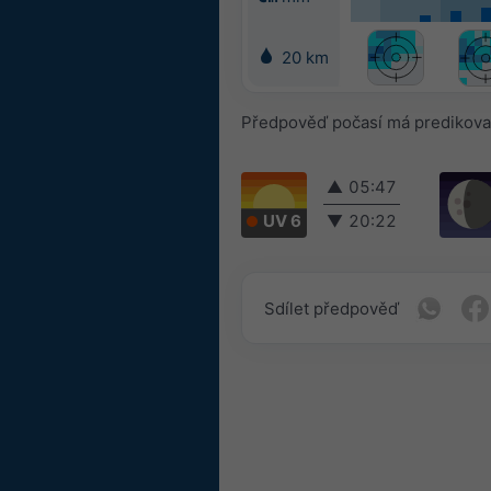
20 km
Předpověď počasí má predikovat
▲
05:47
UV 6
▼
20:22
Sdílet předpověď