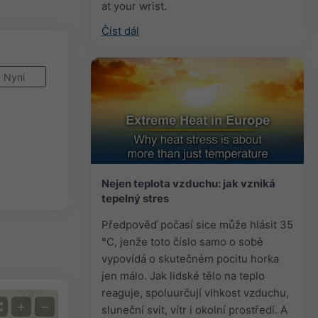
at your wrist.
Číst dál
Nyní
Nejen teplota vzduchu: jak vzniká
tepelný stres
Předpověď počasí sice může hlásit 35
°C, jenže toto číslo samo o sobě
vypovídá o skutečném pocitu horka
jen málo. Jak lidské tělo na teplo
reaguje, spoluurčují vlhkost vzduchu,
+
−
sluneční svit, vítr i okolní prostředí. A