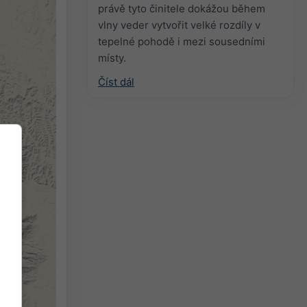
právě tyto činitele dokážou během
vlny veder vytvořit velké rozdíly v
tepelné pohodě i mezi sousedními
místy.
Číst dál