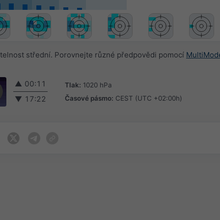
elnost střední. Porovnejte různé předpovědi pomocí
MultiMod
▲
00:11
Tlak:
1020 hPa
Časové pásmo:
CEST (UTC +02:00h)
▼
17:22