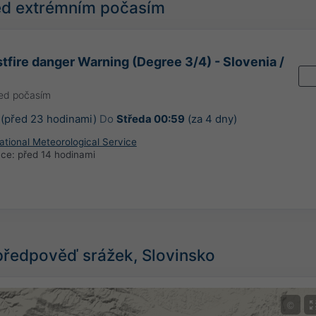
řed extrémním počasím
tfire danger Warning (Degree 3/4) - Slovenia /
řed počasím
(před 23 hodinami)
Do
Středa 00:59
(za 4 dny)
ational Meteorological Service
ace:
před 14 hodinami
předpověď srážek, Slovinsko
©