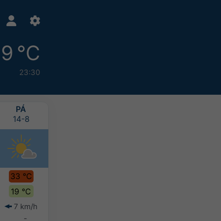
19 °C
23:30
PÁ
SO
NE
PO
14-8
15-8
16-8
17-8
33 °C
34 °C
32 °C
31 °C
19 °C
20 °C
20 °C
20 °C
7 km/h
5 km/h
6 km/h
5 km/h
-
-
-
-