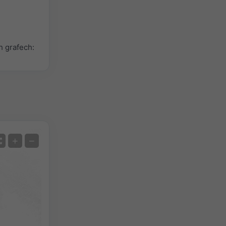
 grafech:
Satelit
+
−
Bez radaru
S radarem
Naměřená teplota
Naměřené srážky
Screenshot
©