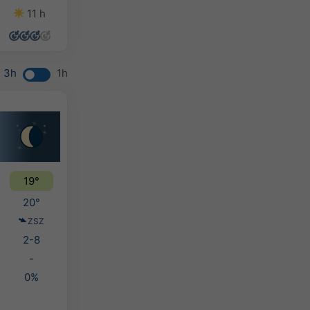
11 h
14 h
14 h
12 h
3h
1h
19°
20°
ZSZ
2-8
-
0%