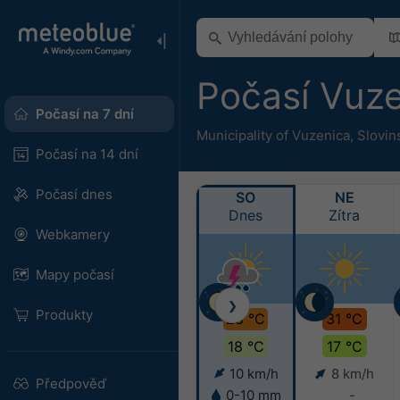
Počasí Vuz
Počasí na 7 dní
Municipality of Vuzenica
,
Slovin
Počasí na 14 dní
Počasí dnes
SO
NE
Dnes
Zítra
Webkamery
Mapy počasí
❯
Produkty
28 °C
31 °C
18 °C
17 °C
10 km/h
8 km/h
Předpověď
0-10 mm
-