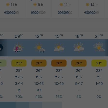
11 h
9 h
11 h
14 h
00
09
00
12
00
15
00
18
00
21
00
°
23°
26°
28°
26°
21°
°
25°
26°
28°
26°
23°
S
VSV
SV
VSV
SV
J
10
3-14
10-16
10-19
9-17
1-10
3
2
< 1
-
-
-
5%
70%
45%
15%
5%
0%