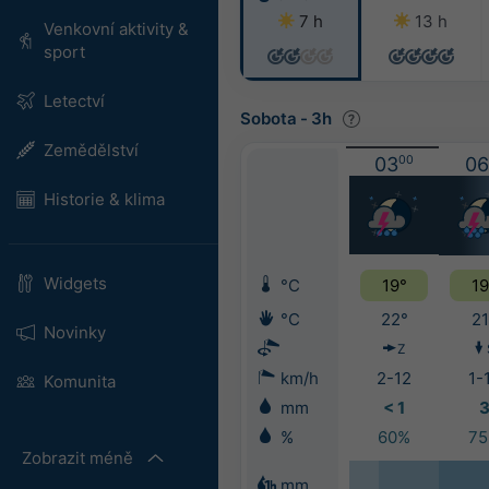
7 h
13 h
Venkovní aktivity &
sport
Letectví
Sobota
-
3h
Zemědělství
03
00
06
Historie & klima
Widgets
°C
19°
19
°C
22°
21
Novinky
Z
km/h
2-12
1-
Komunita
mm
< 1
%
60%
7
Zobrazit méně
mm