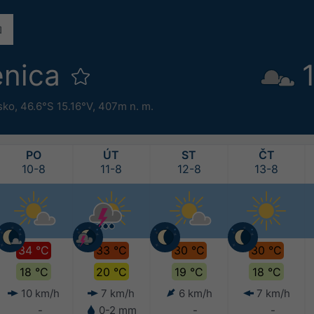
enica
sko
,
46.6°S 15.16°V,
407m n. m.
PO
ÚT
ST
ČT
10-8
11-8
12-8
13-8
34 °C
33 °C
30 °C
30 °C
18 °C
20 °C
19 °C
18 °C
10 km/h
7 km/h
6 km/h
7 km/h
-
0-2 mm
-
-