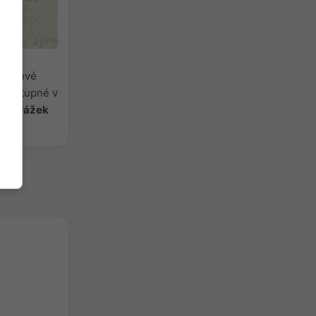
 časové
(dostupné v
ita srážek