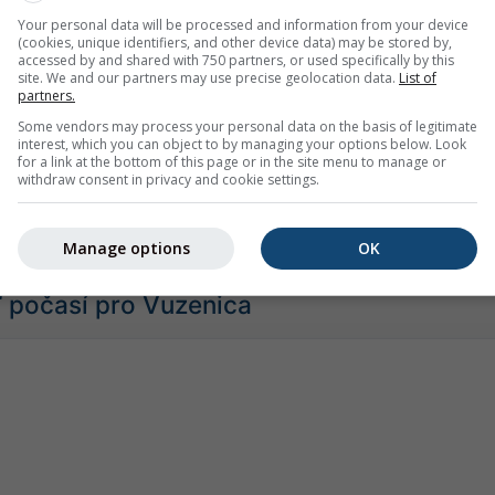
Your personal data will be processed and information from your device
(cookies, unique identifiers, and other device data) may be stored by,
accessed by and shared with 750 partners, or used specifically by this
site. We and our partners may use precise geolocation data.
List of
Mírný
Silné
Velmi silné
Kroupy
partners.
 Vuzenica. Tato animace zobrazuje
srážkový radar
pro vybrané
Some vendors may process your personal data on the basis of legitimate
interest, which you can object to by managing your options below. Look
2h
. Oranžové křížky označují blesky. Data poskytuje
nowcast.de
for a link at the bottom of this page or in the site menu to manage or
olení nebo slabé sněžení může být pro radar neviditelné.
Intenz
withdraw consent in privacy and cookie settings.
sové po červenou.
Manage options
OK
počasí pro Vuzenica